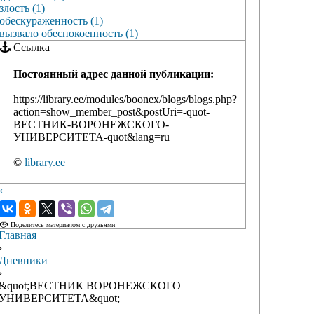
злость (1)
обескураженность (1)
вызвало обеспокоенность (1)
Ссылка
Постоянный адрес данной публикации:
https://library.ee/modules/boonex/blogs/blogs.php?
action=show_member_post&postUri=-quot-
ВЕСТНИК-ВОРОНЕЖСКОГО-
УНИВЕРСИТЕТА-quot&lang=ru
©
library.ee
‹
›
Поделитесь материалом с друзьями
Главная
›
Дневники
›
&quot;ВЕСТНИК ВОРОНЕЖСКОГО
УНИВЕРСИТЕТА&quot;