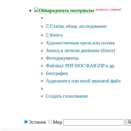
делитесь с миром!
Обнародовать материалы
Тип публикации
Статья, обзор, исследование
Книга
Художественная проза или поэзия
Запись в личном дневнике (блоге)
Фотодокументы
Файл(ы): PDF\DOC\RAR\ZIP и др.
Биография
Аудиокнига или иной звуковой файл
Дополнительные опции:
Создать голосование
Эстония
Мир