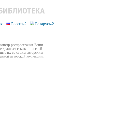
 БИБЛИОТЕКА
ия
Россия-2
Беларусь-2
бмонстр распространит Ваши
е делиться ссылкой на свой
мить их со своим авторским
венной авторской коллекции.