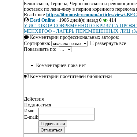
Белинского, Герцена, Чернышевского и революционеро
поставок по ленд-лизу в период коренного перелома в
Read more
https://libmonster.com/m/articles/
Eesti Online
·
1906 дней(я) назад
0
414
У ИСТОКОВ СОВРЕМЕННОГО КРИЗИСА ПРОФ
МЕНХЕГОФ - ЛАГЕРЬ ПЕРЕМЕЩЕННЫХ ЛИЦ (
Комментарии профессиональных авторов:
Сортировка:
развернуть все
Показывать по:
Комментариев пока нет
Комментарии посетителей библиотеки
Действия
Подписаться
Имя:
E-mail: