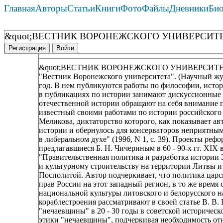
Главная
Авторы
Статьи
Книги
Фото
Файлы
Дневники
Би
&quot;ВЕСТНИК ВОРОНЕЖСКОГО УНИВЕРСИТЕ
Регистрация
Войти
&quot;ВЕСТНИК ВОРОНЕЖСКОГО УНИВЕРСИТЕТ
"Вестник Воронежского университета". (Научный журн
год. В нем публикуются работы по философии, исто
в публикациях по истории занимают дискуссионные 
отечественной истории обращают на себя внимание 
известный своими работами по истории российского р
Меликова, диктаторство которого, как показывает а
истории и обернулось для консерваторов неприятны
в либеральном духе" (1996, N 1, с. 39). Проекты ре
предлагавшиеся Б. Н. Чичериным в 60 - 90-х гг. XIX в
"Правительственная политика и разработка истории 
и культурному строительству на территории Литвы и 
Посполитой. Автор подчеркивает, что политика царс
прав России на этот западный регион, в то же время
национальной культуры литовского и белорусского 
кораблестроения рассматривают в своей статье В. В.
"нечаевщины" в 20 - 30 годы в советской историческ
этики "нечаевщины", подчеркивая необходимость от