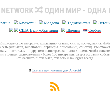
R NETWORK
ОДИН МИР - ОДНА
краина
Казахстан
Молдова
Таджикистан
Эстон
США-Великобритания
Швеция
Сербия
ибмонстре свою авторскую коллекцию: статьи, книги, исследования. Ли
з сеть филиалов, библиотеки-партнеры, поисковики, соцсети). Вы сможет
иками, читателями и другими заинтересованными лицами, чтобы ознако
ии в Вашем распоряжении - более 100 инструментов для создания собст
Это бесплатно: так было, так есть и так будет всегда.
Скачать приложение для Android