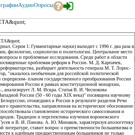
ографии
Аудио
Опросы
ТА&quot;
А&quot;
ал. Серия 1: Гуманитарные науки) выходит с 1996 г. два раза в
рии, филологии, социологии и политологии. Центральное место
вопросы и проблемные исследования. Среди работ в области
посвященные проблемам реформ в России. М. Д. Карпачев,
еформаторства, разбирает деятельность генерала М. Т. Лорис-
втор, "оказалось необычным для российской политической
м сюрпризом- планом государственного преобразования России
формирования России в рамках конституционной монархии,
., анализирует Л. М. Искра. Статья В. И. Чеснокова
Западной России (50 - 60 годы XIX века)" посвящена научному
Белоруссии, отошедших к России в результате разделов Речи
кого правительства, направленная на историческое обоснование
 способствовала становлению исторического самосознания и
народов. Традиции и перспективы изучения воронежского
 Гусев и В. И. Панова. А. Ю. Минаков, характеризуя апологетику
ой литературе, ставит вопрос о преемственности большевизма и
нести к идейным предшественникам большевиков не только