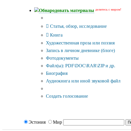
делитесь с миром!
Обнародовать материалы
Тип публикации
Статья, обзор, исследование
Книга
Художественная проза или поэзия
Запись в личном дневнике (блоге)
Фотодокументы
Файл(ы): PDF\DOC\RAR\ZIP и др.
Биография
Аудиокнига или иной звуковой файл
Дополнительные опции:
Создать голосование
Эстония
Мир