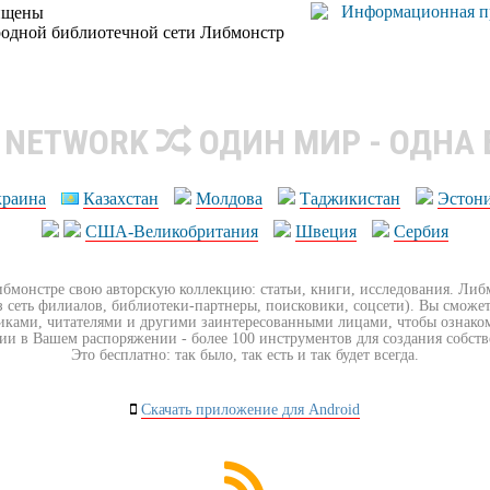
ищены
родной библиотечной сети Либмонстр
R NETWORK
ОДИН МИР - ОДНА
краина
Казахстан
Молдова
Таджикистан
Эстон
США-Великобритания
Швеция
Сербия
ибмонстре свою авторскую коллекцию: статьи, книги, исследования. Ли
з сеть филиалов, библиотеки-партнеры, поисковики, соцсети). Вы сможет
иками, читателями и другими заинтересованными лицами, чтобы ознако
ии в Вашем распоряжении - более 100 инструментов для создания собст
Это бесплатно: так было, так есть и так будет всегда.
Скачать приложение для Android