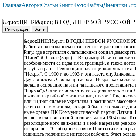
Главная
Авторы
Статьи
Книги
Фото
Файлы
Дневники
Би
&quot;ЦИНЯ&quot; В ГОДЫ ПЕРВОЙ РУССКОЙ
Регистрация
Войти
&quot;ЦИНЯ&quot; В ГОДЫ ПЕРВОЙ РУССКОЙ
Работая над созданием сети агентов и распространите
Ригу, где встретился с латышскими социал-демократ
"Циня" Я. Озолс (Зарс)1 . Владимир Ильич изложил и
необходимости ее издания за границей, а также дог
в глубь страны. Революционная социал-демократия 
"Искры". С 1900 г. до 1903 г. эта газета опубликова
Даугавпилсе2 . Своим примером "Искра" как коллект
вклад в основание партии латышского пролетариата и 
"Борьба"). Один из основателей социал-демократии Ла
в жизни партийной организации, писал: "Трудно сказ
или "Циня" сильнее укрепляла и расширяла массовые 
центральным органом, который был не только издани
ныне органа ЦК Коммунистической партии Латвии, 
вышел в свет во второй половик марта 1904 года. То
революционного движения и в ней назревала револю
говорилось: "Свободное слово в Прибалтике теперь не
защищать подлинные интересы рабочих, будет освещ