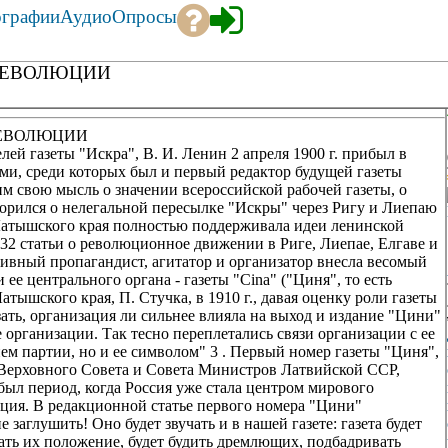
ографии
Аудио
Опросы
 РЕВОЛЮЦИИ
 РЕВОЛЮЦИИ
лей газеты "Искра", В. И. Ленин 2 апреля 1900 г. прибыл в
ами, среди которых был и первый редактор будущей газеты
м свою мысль о значении всероссийской рабочей газеты, о
оворился о нелегальной пересылке "Искры" через Ригу и Лиепаю
Латышского края полностью поддерживала идеи ленинской
ла 32 статьи о революционное движении в Риге, Лиепае, Елгаве и
ивный пропагандист, агитатор и организатор внесла весомый
ее центрального органа - газеты "Cina" ("Циня", то есть
тышского края, П. Стучка, в 1910 г., давая оценку роли газеты
ать, организация ли сильнее влияла на выход и издание "Цини"
организации. Так тесно переплетались связи организации с ее
ем партии, но и ее символом" 3 . Первый номер газеты "Циня",
Верховного Совета и Совета Министров Латвийской ССР,
 был период, когда Россия уже стала центром мирового
ция. В редакционной статье первого номера "Цини"
 заглушить! Оно будет звучать и в нашей газете: газета будет
ать их положение, будет будить дремлющих, подбадривать