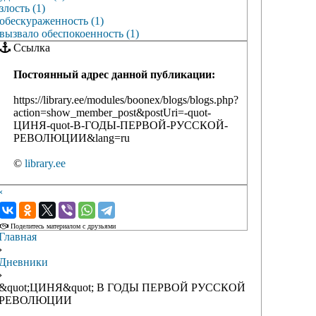
злость (1)
обескураженность (1)
вызвало обеспокоенность (1)
Ссылка
Постоянный адрес данной публикации:
https://library.ee/modules/boonex/blogs/blogs.php?
action=show_member_post&postUri=-quot-
ЦИНЯ-quot-В-ГОДЫ-ПЕРВОЙ-РУССКОЙ-
РЕВОЛЮЦИИ&lang=ru
©
library.ee
‹
›
Поделитесь материалом с друзьями
Главная
›
Дневники
›
&quot;ЦИНЯ&quot; В ГОДЫ ПЕРВОЙ РУССКОЙ
РЕВОЛЮЦИИ