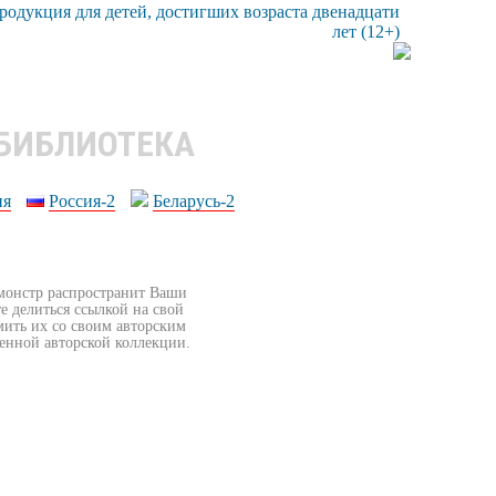
 БИБЛИОТЕКА
ия
Россия-2
Беларусь-2
бмонстр распространит Ваши
е делиться ссылкой на свой
мить их со своим авторским
венной авторской коллекции.