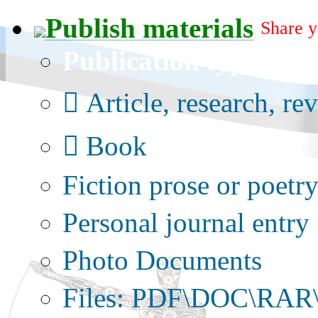
Publish materials
Share y
Publication type?
Article, research, re
Book
Fiction prose or poetr
Personal journal entry
Photo Documents
Files: PDF\DOC\RAR\