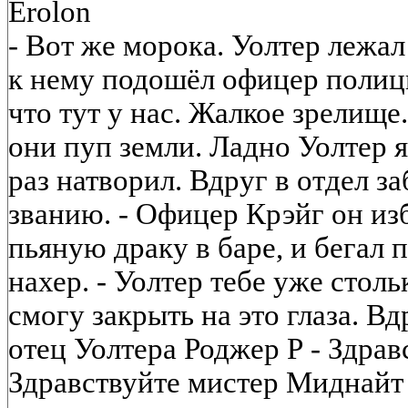
Erolon
- Вот же морока. Уолтер лежал
к нему подошёл офицер полици
что тут у нас. Жалкое зрелище
они пуп земли. Ладно Уолтер я
раз натворил. Вдруг в отдел з
званию. - Офицер Крэйг он из
пьяную драку в баре, и бегал
нахер. - Уолтер тебе уже столь
смогу закрыть на это глаза. Вд
отец Уолтера Роджер Р - Здрав
Здравствуйте мистер Миднайт .