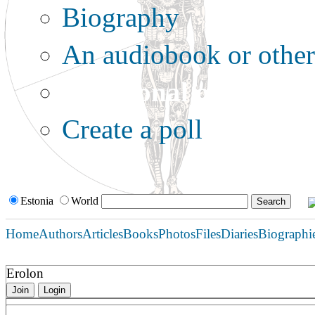
Biography
An audiobook or other 
Additional options:
Create a poll
Estonia
World
Home
Authors
Articles
Books
Photos
Files
Diaries
Biographi
Erolon
Join
Login