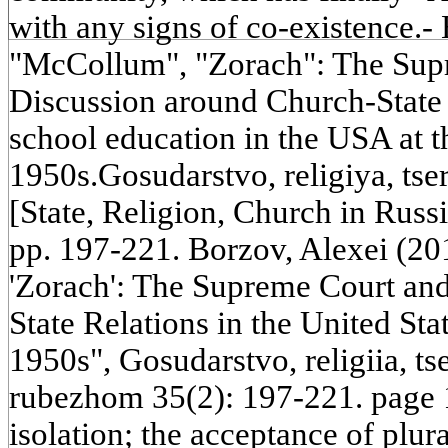
with any signs of co-existence.-
"McCollum", "Zorach": The Sup
Discussion around Church-State re
school education in the USA at t
1950s.Gosudarstvo, religiya, tse
[State, Religion, Church in Russ
pp. 197-221. Borzov, Alexei (20
'Zorach': The Supreme Court an
State Relations in the United Sta
1950s", Gosudarstvo, religiia, tse
rubezhom 35(2): 197-221. page 1
isolation; the acceptance of plura