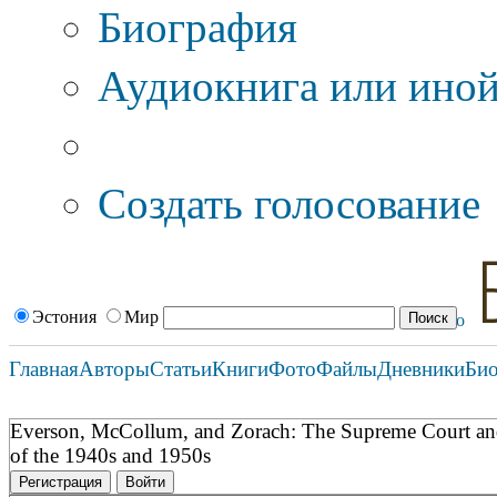
Биография
Аудиокнига или иной
Дополнительные оп
Создать голосование
Эстония
Мир
Главная
Авторы
Статьи
Книги
Фото
Файлы
Дневники
Би
Everson, McCollum, and Zorach: The Supreme Court and t
of the 1940s and 1950s
Регистрация
Войти