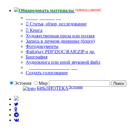
делитесь с миром!
Обнародовать материалы
Тип публикации
Статья, обзор, исследование
Книга
Художественная проза или поэзия
Запись в личном дневнике (блоге)
Фотодокументы
Файл(ы): PDF\DOC\RAR\ZIP и др.
Биография
Аудиокнига или иной звуковой файл
Дополнительные опции:
Создать голосование
Эстония
Мир
Эстонии
БИБЛИОТЕКА