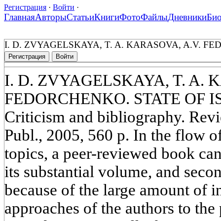
Регистрация
·
Войти
·
Главная
Авторы
Статьи
Книги
Фото
Файлы
Дневники
Би
I. D. ZVYAGELSKAYA, T. A. KARASOVA, A.V. F
Регистрация
Войти
I. D. ZVYAGELSKAYA, T. A. 
FEDORCHENKO. STATE OF I
Criticism and bibliography. R
Publ., 2005, 560 p. In the flow 
topics, a peer-reviewed book cann
its substantial volume, and seco
because of the large amount of i
approaches of the authors to th