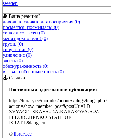
sweden
Ваша реакция?
довольно сложно для восприятия (0)
посмеялся (посмеялась) (0)
со всем согласен (0)
меня вдохновило! (0)
грусть (0)
сочувствие (0)
удивление (0)
злость (0)
обескураженность (0)
вызвало обеспокоенность (0)
Ссылка
Постоянный адрес данной публикации:
https://library.ee/modules/boonex/blogs/blogs.php?
action=show_member_post&postUri=I-D-
ZVYAGELSKAYA-T-A-KARASOVA-A-V-
FEDORCHENKO-STATE-OF-
ISRAEL&lang=ru
©
library.ee