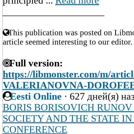
principled ...
Read more
____________________
This publication was posted on Libmo
article seemed interesting to our editor.
Full version:
https://libmonster.com/m/art
VALERIANOVNA-DOROFEEV
Eesti Online
·
627 дней(я) на
BORIS BORISOVICH RUNOV (
SOCIETY AND THE STATE IN 
CONFERENCE