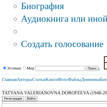
Биография
Аудиокнига или иной
Дополнительные оп
Создать голосование
Эстония
Мир
Главная
Авторы
Статьи
Книги
Фото
Файлы
Дневники
Би
TATYANA VALERIANOVNA DOROFEEVA (1948-20
Регистрация
Войти