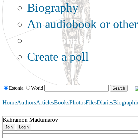
Biography
An audiobook or other 
Additional options:
Create a poll
Estonia
World
Home
Authors
Articles
Books
Photos
Files
Diaries
Biographi
Kahramon Madumarov
Join
Login