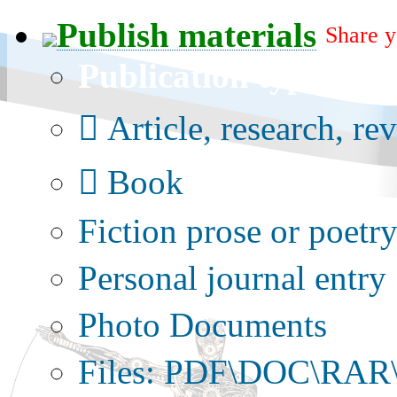
Publish materials
Share y
Publication type?
Article, research, re
Book
Fiction prose or poetr
Personal journal entry
Photo Documents
Files: PDF\DOC\RAR\