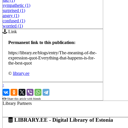
sad (1)
sympathetic (1)
surprised (1)
angry (1)
confused (1)
worried (1)
Link
Permanent link to this publication:
https://library.ee/blogs/entry/The-meaning-of-the-
expression-quot-Everything-that-happens-is-for-
the-best-quot
©
library.ee
‹
›
Share this article with friends
Library Partners
LIBRARY.EE - Digital Library of Estonia