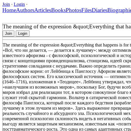
Join
·
Login
·
Home
Authors
Articles
Books
Photos
Files
Diaries
Biographi
The meaning of the expression &quot;Everything that hap
Join
Login
The meaning of the expression &quot;Everything that happens is for 
«Всё, что ни делается, — делается к лучшему»: между оптими
известного афоризма - с философской, психологической и истор
связи с концепциями провиденциализма, стоицизма, идеей с
стратегиями совладания с неудачами. Важно определить грани
философские корни: от Лейбница к Панглоссу Афоризм являет
философских систем. Его классический источник — оптимист
(1646–1716), изложенная в «Теодицее». Лейбниц утверждал, что
«наилучшим из возможных миров», поскольку Бог, будучи все
миров избрал для реализации тот, в котором совокупное благо
служит этой скрытой гармонии. Вольтер в сатирической повест
философа Панглосса, который после каждого бедствия (корабле
лучшему в этом лучшем из миров». Здесь выражение превраща
реальность случайного и абсурдного зла. Психологический ме
современной психологии склонность видеть в негативных со
выгоду является защитным механизмом, известным как «позитивн
посттравматического роста. Это одна из самых адаптивных стр