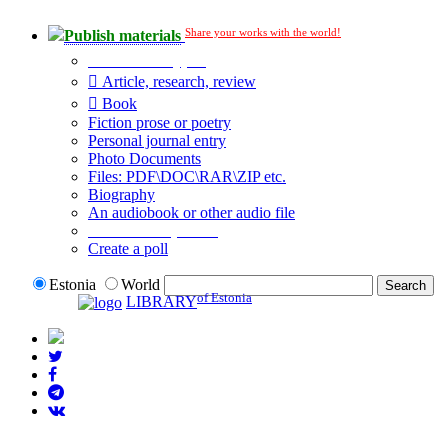
Share your works with the world!
Publish materials
Publication type?
Article, research, review
Book
Fiction prose or poetry
Personal journal entry
Photo Documents
Files: PDF\DOC\RAR\ZIP etc.
Biography
An audiobook or other audio file
Additional options:
Create a poll
Estonia
World
of Estonia
LIBRARY