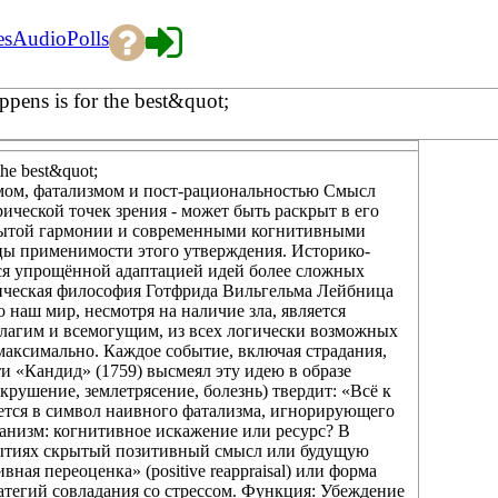
es
Audio
Polls
pens is for the best&quot;
the best&quot;
змом, фатализмом и пост-рациональностью Смысл
ической точек зрения - может быть раскрыт в его
крытой гармонии и современными когнитивными
цы применимости этого утверждения. Историко-
ся упрощённой адаптацией идей более сложных
ическая философия Готфрида Вильгельма Лейбница
 наш мир, несмотря на наличие зла, является
благим и всемогущим, из всех логически возможных
 максимально. Каждое событие, включая страдания,
и «Кандид» (1759) высмеял эту идею в образе
крушение, землетрясение, болезнь) твердит: «Всё к
ется в символ наивного фатализма, игнорирующего
ханизм: когнитивное искажение или ресурс? В
бытиях скрытый позитивный смысл или будущую
ая переоценка» (positive reappraisal) или форма
атегий совладания со стрессом. Функция: Убеждение