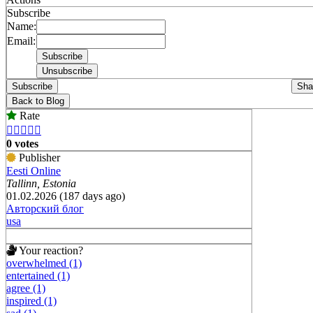
Subscribe
Name:
Email:
Subscribe
Sha
Back to Blog
Rate





0 votes
Publisher
Eesti Online
Tallinn, Estonia
01.02.2026 (187 days ago)
Авторский блог
usa
Your reaction?
overwhelmed (1)
entertained (1)
agree (1)
inspired (1)