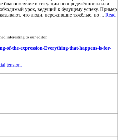
ое благополучие в ситуации неопределённости или
необходимый урок, ведущий к будущему успеху. Пример
оказывают, что люди, пережившие тяжёлые, но ...
Read
d interesting to our editor.
ng-of-the-expression-Everything-that-happens-is-for-
al tension.