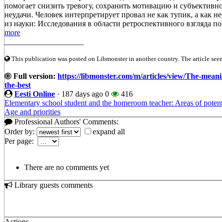
помогает снизить тревогу, сохранить мотивацию и субъективн
неудачи. Человек интерпретирует провал не как тупик, а как 
из науки: Исследования в области ретроспективного взгляда п
more
____________________
This publication was posted on Libmonster in another country. The article seeme
Full version:
https://libmonster.com/m/articles/view/The-meani
the-best
Eesti Online
·
187 days ago
0
416
Elementary school student and the homeroom teacher: Areas of potenti
Age and priorities
Professional Authors' Comments:
Order by:
expand all
Per page:
There are no comments yet
Library guests comments
Actions