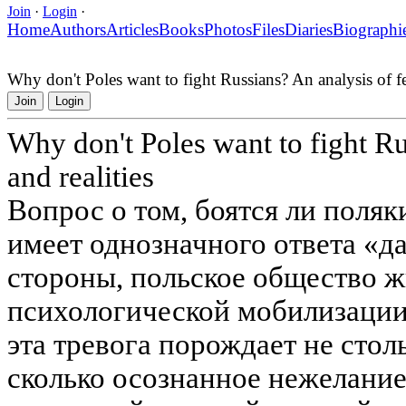
Join
·
Login
·
Home
Authors
Articles
Books
Photos
Files
Diaries
Biographi
Why don't Poles want to fight Russians? An analysis of fea
Join
Login
Why don't Poles want to fight Ru
and realities
Вопрос о том, боятся ли поляк
имеет однозначного ответа «да
стороны, польское общество ж
психологической мобилизации
эта тревога порождает не стол
сколько осознанное нежелание