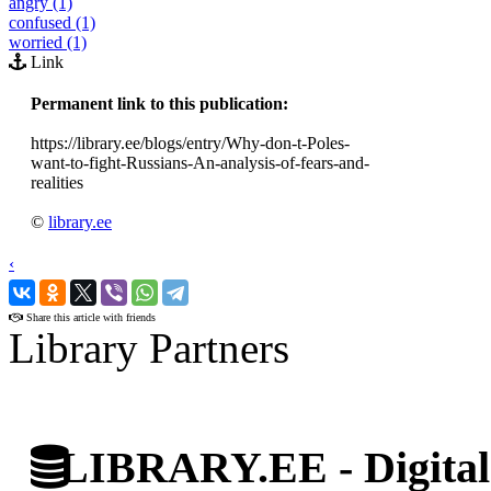
angry (1)
confused (1)
worried (1)
Link
Permanent link to this publication:
https://library.ee/blogs/entry/Why-don-t-Poles-
want-to-fight-Russians-An-analysis-of-fears-and-
realities
©
library.ee
‹
›
Share this article with friends
Library Partners
LIBRARY.EE - Digital 