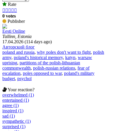
Rate





0 votes
Publisher
Eesti Online
Tallinn, Estonia
17.04.2026 (114 days ago)
Авторский блог
poland and russia
,
why poles don't want to fight
,
polish
army
,
poland's historical memory
,
katyn
,
warsaw
uprising
,
partitions of the polish-lithuanian
commonwealth
,
polish-russian relations
,
fear of
escalation
,
poles opposed to war
,
poland's military
budget
,
psychol
Your reaction?
overwhelmed (1)
entertained (1)
agree (1)
inspired (1)
sad (1)
sympathetic (1)
surprised (1)