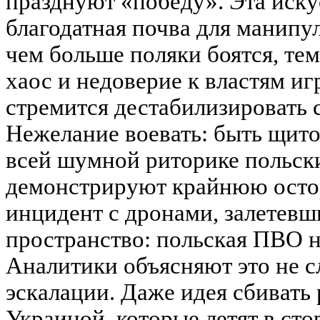
празднуют «победу». Эта иск
благодатная почва для манипу
чем больше поляки боятся, тем
хаос и недоверие к властям иг
стремится дестабилизировать 
Нежелание воевать: быть щито
всей шумной риторике польск
демонстрируют крайнюю осто
инцидент с дронами, залетевш
пространство: польская ПВО не
Аналитики объясняют это не с
эскалации. Даже идея сбивать
Украиной, которые летят в ст