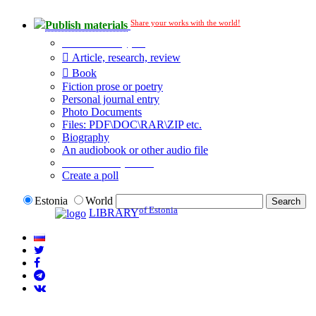
Share your works with the world!
Publish materials
Publication type?
Article, research, review
Book
Fiction prose or poetry
Personal journal entry
Photo Documents
Files: PDF\DOC\RAR\ZIP etc.
Biography
An audiobook or other audio file
Additional options:
Create a poll
Estonia
World
of Estonia
LIBRARY