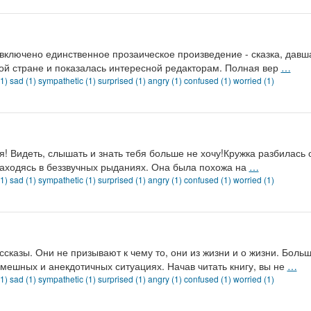
о включено единственное прозаическое произведение - сказка, да
ой стране и показалась интересной редакторам. Полная вер
…
(1)
sad (1)
sympathetic (1)
surprised (1)
angry (1)
confused (1)
worried (1)
я! Видеть, слышать и знать тебя больше не хочу!Кружка разбилась о
заходясь в беззвучных рыданиях. Она была похожа на
…
(1)
sad (1)
sympathetic (1)
surprised (1)
angry (1)
confused (1)
worried (1)
сказы. Они не призывают к чему то, они из жизни и о жизни. Боль
мешных и анекдотичных ситуациях. Начав читать книгу, вы не
…
(1)
sad (1)
sympathetic (1)
surprised (1)
angry (1)
confused (1)
worried (1)