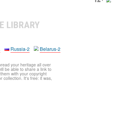
E LIBRARY
a
Russia-2
Belarus-2
pread your heritage all over
ll be able to share a link to
t them with your copyright
ollection. It's free: it was,