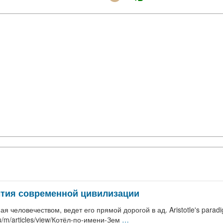
бытия современной цивилизации
человечеством, ведет его прямой дорогой в ад. Aristotle's paradigm
r.ru/m/articles/view/Котёл-по-имени-Зем
…