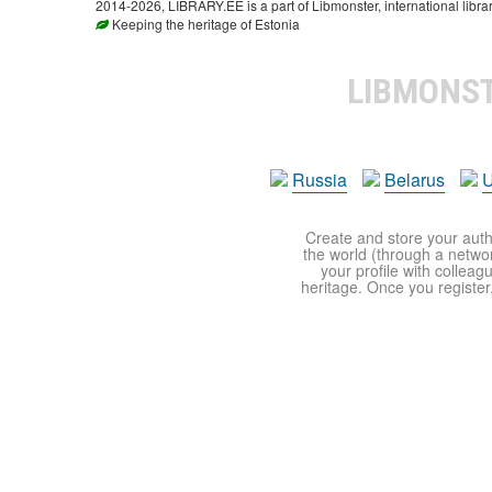
2014-2026, LIBRARY.EE is a part of Libmonster, international libra
Keeping the heritage of Estonia
LIBMONS
Russia
Belarus
U
Create and store your autho
the world (through a network
your profile with colleag
heritage. Once you register,