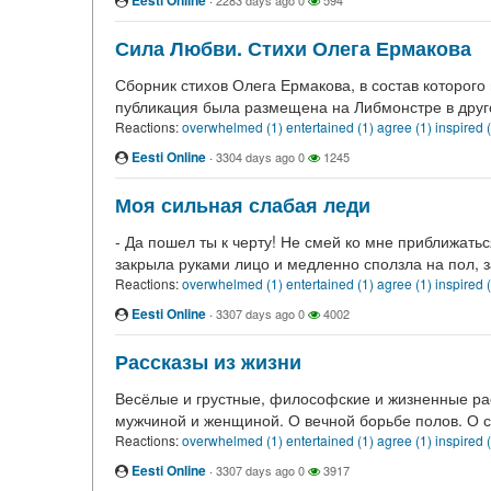
Eesti Online
2283 days ago
0
594
Сила Любви. Стихи Олега Ермакова
Сборник стихов Олега Ермакова, в состав которог
публикация была размещена на Либмонстре в друг
Reactions:
overwhelmed (1)
entertained (1)
agree (1)
inspired 
Eesti Online
·
3304 days ago
0
1245
Моя сильная слабая леди
- Да пошел ты к черту! Не смей ко мне приближатьс
закрыла руками лицо и медленно сползла на пол, 
Reactions:
overwhelmed (1)
entertained (1)
agree (1)
inspired 
Eesti Online
·
3307 days ago
0
4002
Рассказы из жизни
Весёлые и грустные, философские и жизненные рас
мужчиной и женщиной. О вечной борьбе полов. О с
Reactions:
overwhelmed (1)
entertained (1)
agree (1)
inspired 
Eesti Online
·
3307 days ago
0
3917