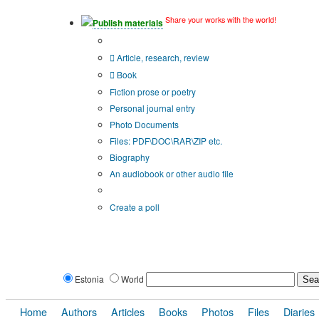
Share your works with the world!
Publish materials
Publication type?
Article, research, review
Book
Fiction prose or poetry
Personal journal entry
Photo Documents
Files: PDF\DOC\RAR\ZIP etc.
Biography
An audiobook or other audio file
Additional options:
Create a poll
Estonia
World
Home
Authors
Articles
Books
Photos
Files
Diaries