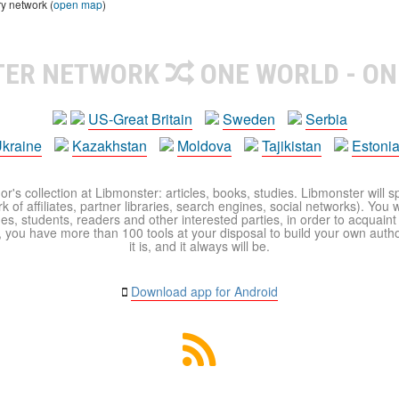
ry network (
open map
)
TER NETWORK
ONE WORLD - ON
US-Great Britain
Sweden
Serbia
kraine
Kazakhstan
Moldova
Tajikistan
Estoni
r's collection at Libmonster: articles, books, studies. Libmonster will s
 of affiliates, partner libraries, search engines, social networks). You wi
ues, students, readers and other interested parties, in order to acquain
 you have more than 100 tools at your disposal to build your own author c
it is, and it always will be.
Download app for Android