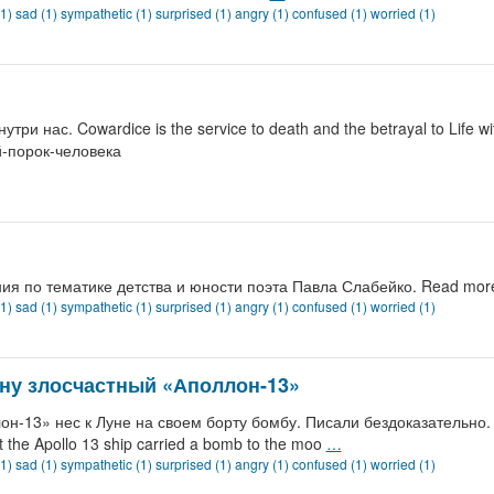
(1)
sad (1)
sympathetic (1)
surprised (1)
angry (1)
confused (1)
worried (1)
и нас. Cowardice is the service to death and the betrayal to Life wi
ый-порок-человека
я по тематике детства и юности поэта Павла Слабейко. Read more
(1)
sad (1)
sympathetic (1)
surprised (1)
angry (1)
confused (1)
worried (1)
уну злосчастный «Аполлон-13»
н-13» нес к Луне на своем борту бомбу. Писали бездоказательно. 
 the Apollo 13 ship carried a bomb to the moo
…
(1)
sad (1)
sympathetic (1)
surprised (1)
angry (1)
confused (1)
worried (1)