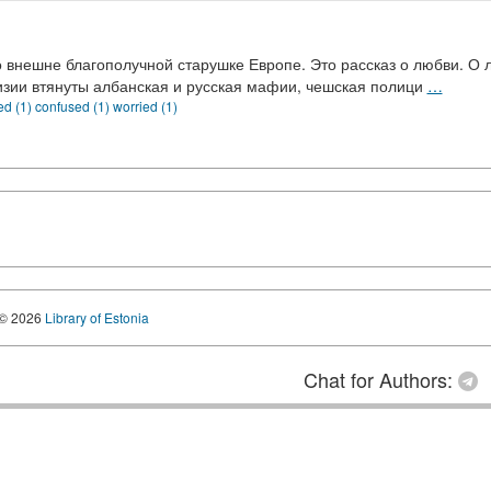
о внешне благополучной старушке Европе. Это рассказ о любви. О 
изии втянуты албанская и русская мафии, чешская полици
…
ed (1)
confused (1)
worried (1)
© 2026
Library of Estonia
Chat for Authors: