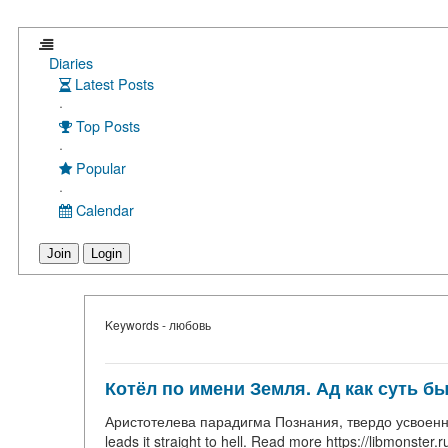
Diaries
Latest Posts
·
Top Posts
·
Popular
·
Calendar
Join
Login
Keywords - любовь
Котёл по имени Земля. Ад как суть 
Аристотелева парадигма Познания, твердо усвоенная 
leads it straight to hell. Read more https://libmonste