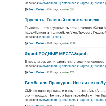
Reactions:
overwhelmed (1)
entertained (1)
agree (1)
inspired 
Eesti Online
·
1761 days ago
0
550
Трусость. Главный порок человека
Трусость — это служение смерти и измена Жизни внутр
https://libmonster.ru/m/articles/view/Трусость-Главн
Reactions:
inspired (1)
sad (1)
Eesti Online
·
1809 days ago
0
1248
&quot;РОДНЫЕ МЕСТА&quot;
В предлагаемую читателю книгу вошли стихотворени
Reactions:
overwhelmed (1)
entertained (1)
agree (1)
inspired 
Eesti Online
·
2257 days ago
0
778
Бомба для Пращуров. Нес ли ее на Л
СМИ не однажды писали о том, что корабль «Аполло
это — правда. The media have repeatedly written that
Reactions:
overwhelmed (1)
entertained (1)
agree (1)
inspired 
·