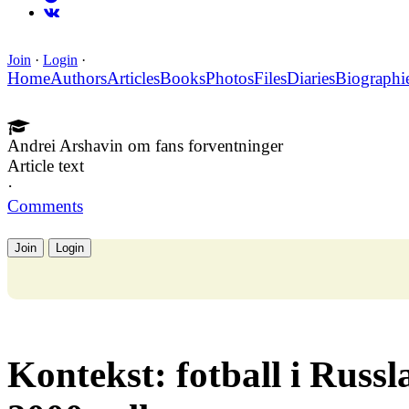
Join
·
Login
·
Home
Authors
Articles
Books
Photos
Files
Diaries
Biographi
Andrei Arshavin om fans forventninger
Article text
·
Comments
Join
Login
Kontekst: fotball i Russl