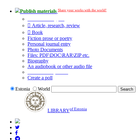
Share your works with the world!
Publish materials
Publication type?
Article, research, review
Book
Fiction prose or poetry
Personal journal entry
Photo Documents
Files: PDF\DOC\RAR\ZIP etc.
Biography
An audiobook or other audio file
Additional options:
Create a poll
Estonia
World
of Estonia
LIBRARY