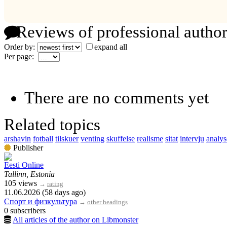
Reviews of professional author
Order by:
expand all
Per page:
There are no comments yet
Related topics
arshavin
fotball
tilskuer
venting
skuffelse
realisme
sitat
intervju
analys
Publisher
Eesti Online
Tallinn, Estonia
105 views
→
rating
11.06.2026 (58 days ago)
Спорт и физкультура
→
other headings
0 subscribers
All articles of the author on Libmonster