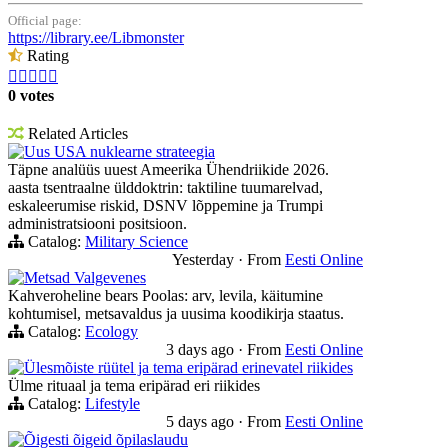
Official page:
https://library.ee/Libmonster
Rating





0 votes
Related Articles
Uus USA nuklearne strateegia
Täpne analüüs uuest Ameerika Ühendriikide 2026.
aasta tsentraalne ülddoktrin: taktiline tuumarelvad,
eskaleerumise riskid, DSNV lõppemine ja Trumpi
administratsiooni positsioon.
Catalog:
Military Science
Yesterday
·
From
Eesti Online
Metsad Valgevenes
Kahveroheline bears Poolas: arv, levila, käitumine
kohtumisel, metsavaldus ja uusima koodikirja staatus.
Catalog:
Ecology
3 days ago
·
From
Eesti Online
Ülesmõiste rüütel ja tema eripärad erinevatel riikides
Ülme rituaal ja tema eripärad eri riikides
Catalog:
Lifestyle
5 days ago
·
From
Eesti Online
Õigesti õigeid õpilaslaudu