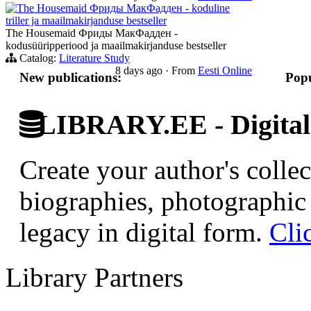
The Housemaid Фриды МакФадден - koduline
triller ja maailmakirjanduse bestseller
The Housemaid Фриды МакФадден -
kodusüüripperiood ja maailmakirjanduse bestseller
Catalog:
Literature Study
8 days ago
·
From
Eesti Online
New publications:
Popu
LIBRARY.EE - Digital 
Create your author's collec
biographies, photographic 
legacy in digital form.
Cli
Library Partners