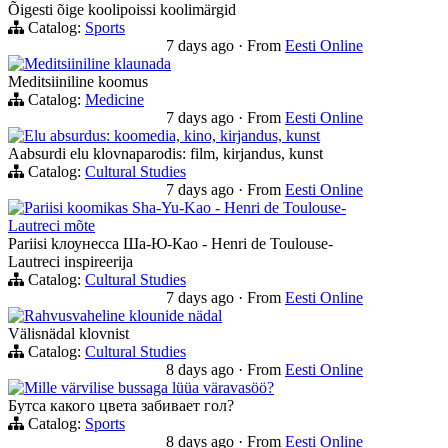
Õigesti õige koolipoissi koolimärgid
Catalog:
Sports
7 days ago
·
From
Eesti Online
Meditsiiniline klaunada
Meditsiiniline koomus
Catalog:
Medicine
7 days ago
·
From
Eesti Online
Elu absurdus: koomedia, kino, kirjandus, kunst
Aabsurdi elu klovnaparodis: film, kirjandus, kunst
Catalog:
Cultural Studies
7 days ago
·
From
Eesti Online
Pariisi koomikas Sha-Yu-Kao - Henri de Toulouse-
Lautreci mõte
Pariisi kлоунессa Шa-Ю-Кaо - Henri de Toulouse-
Lautreci inspireerija
Catalog:
Cultural Studies
7 days ago
·
From
Eesti Online
Rahvusvaheline klounide nädal
Välisnädal klovnist
Catalog:
Cultural Studies
8 days ago
·
From
Eesti Online
Mille värvilise bussaga lüüa väravasöö?
Бутса какого цвета забивает гол?
Catalog:
Sports
8 days ago
·
From
Eesti Online