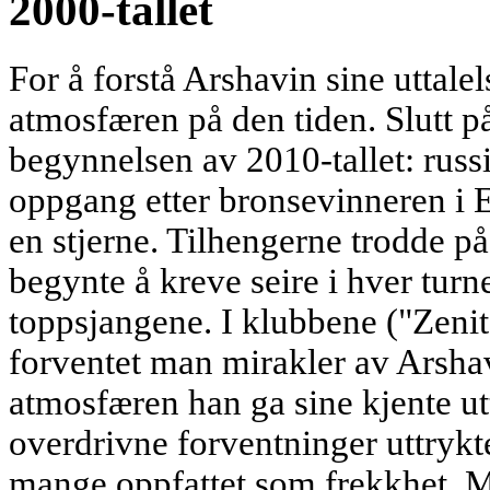
2000-tallet
For å forstå Arshavin sine uttal
atmosfæren på den tiden. Slutt p
begynnelsen av 2010-tallet: russ
oppgang etter bronsevinneren i 
en stjerne. Tilhengerne trodde p
begynte å kreve seire i hver tu
toppsjangene. I klubbene ("Zenit
forventet man mirakler av Arshav
atmosfæren han ga sine kjente ut
overdrivne forventninger uttrykt
mange oppfattet som frekkhet. Me