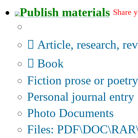
Publish materials
Share y
Publication type?
Article, research, re
Book
Fiction prose or poetr
Personal journal entry
Photo Documents
Files: PDF\DOC\RAR\