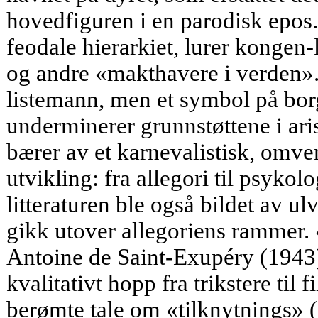
hovedfiguren i en parodisk epos
feodale hierarkiet, lurer kongen
og andre «makthavere i verden».
listemann, men et symbol på borg
underminerer grunnstøttene i ari
bærer av et karnevalistisk, omv
utvikling: fra allegori til psyk
litteraturen ble også bildet av u
gikk utover allegoriens rammer. 
Antoine de Saint-Exupéry (1943)
kvalitativt hopp fra trikstere til 
berømte tale om «tilknytnings» (