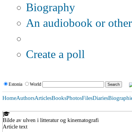
Biography
An audiobook or other 
Additional options:
Create a poll
Estonia
World
Home
Authors
Articles
Books
Photos
Files
Diaries
Biographi
Bilde av ulven i litteratur og kinematografi
Article text