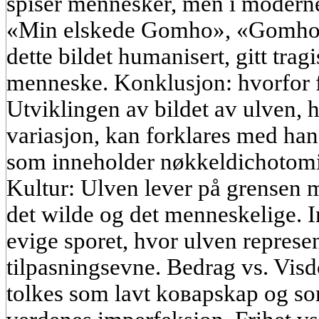
spiser mennesker, men i moderne
«Min elskede Gomho», «Gomho: 
dette bildet humanisert, gitt tra
menneske. Konklusjon: hvorfor f
Utviklingen av bildet av ulven,
variasjon, kan forklares med han
som inneholder nøkkeldichotomie
Kultur: Ulven lever på grensen
det wilde og det menneskelige. In
evige sporet, hvor ulven represen
tilpasningsevne. Bedrag vs. Vis
tolkes som lavt kоварskap og 