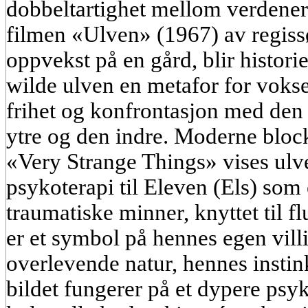
dobbeltartighet mellom verdener.
filmen «Ulven» (1967) av regiss
oppvekst på en gård, blir histor
wilde ulven en metafor for voksen
frihet og konfrontasjon med de
ytre og den indre. Moderne block
«Very Strange Things» vises ulv
psykoterapi til Eleven (Els) som 
traumatiske minner, knyttet til fl
er et symbol på hennes egen vill
overlevende natur, hennes instin
bildet fungerer på et dypere psyk