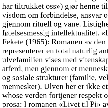
har tiltrukket oss») gjør henne ti
visdom om forbindelse, ansvar og
gjennom rituell og vane. Listighet
følelsesmessig intellektualitet. 
Fekete (1965): Romanen av den 
representerer en total naturlig an
ulvefamilien vises med vitenskap
atferd, men gjennom et menneske
og sosiale strukturer (familie, v
mennesker). Ulven her er ikke e
whose verden fortjener respekt 
prosa: I romanen «Livet til Pi» 