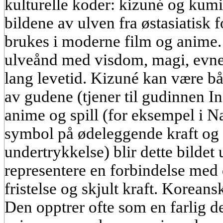
kulturelle koder: kizuné og kumih
bildene av ulven fra østasiatisk 
brukes i moderne film og anime.
ulveånd med visdom, magi, evnen
lang levetid. Kizuné kan være bå
av gudene (tjener til gudinnen Ina
anime og spill (for eksempel i Na
symbol på ødeleggende kraft og
undertrykkelse) blir dette bildet 
representere en forbindelse med d
fristelse og skjult kraft. Koreans
Den opptrer ofte som en farlig d