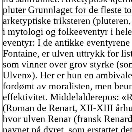
pluter Grunnlaget for de fleste t
arketyptiske triksteren (pluteren
i mytologi og folkeeventyr i hel
eventyr: I de antikke eventyrene 
Fontaine, er ulven uttrykk for list
som vinner over grov styrke (so
Ulven»). Her er hun en ambivalent
fordømt av moralisten, men beund
effektivitet. Middelalderepos:
(Roman de Renart, XII-XIII århu
hvor ulven Renar (fransk Renard, 
navnet på dyret, som erstattet det