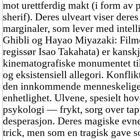
mot urettferdig makt (i form av 
sherif). Deres ulveart viser deres
marginaler, som lever med intelli
Ghibli og Hayao Miyazaki: Film
regissør Isao Takahata) er kansk
kinematografiske monumentet til
og eksistensiell allegori. Konfl
den innkommende menneskelige si
enhetlighet. Ulvene, spesielt ho
psykologi — frykt, sorg over tapte
desperasjon. Deres magiske evne
trick, men som en tragisk gave s