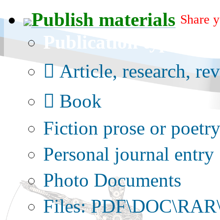
Publish materials
Share y
Publication type?
Article, research, re
Book
Fiction prose or poetr
Personal journal entry
Photo Documents
Files: PDF\DOC\RAR\