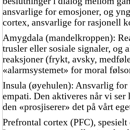
beslutninger i dialog mellom gam
ansvarlige for emosjoner, og yng
cortex, ansvarlige for rasjonell 
Amygdala (mandelkroppen): Reag
trusler eller sosiale signaler, og
reaksjoner (frykt, avsky, medføle
«alarmsystemet» for moral føls
Insula (øyehulen): Ansvarlig for
empati. Den aktiveres når vi ser
den «prosjiserer» det på vårt ege
Prefrontal cortex (PFC), spesiel