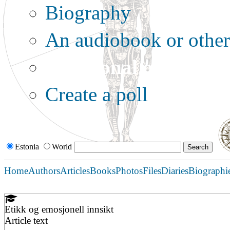
Biography
An audiobook or other 
Additional options:
Create a poll
Estonia
World
Home
Authors
Articles
Books
Photos
Files
Diaries
Biographi
Etikk og emosjonell innsikt
Article text