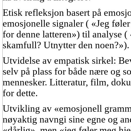
Etisk refleksjon basert på emos
emosjonelle signaler ( «Jeg føle
for denne latteren») til analyse 
skamfull? Utnytter den noen?»).
Utvidelse av empatisk sirkel: Bev
selv på plass for både nære og sos
mennesker. Litteratur, film, dok
for dette.
Utvikling av «emosjonell gramma
nøyaktig navngi sine egne og an
«dårlig», men «jeg føler meg hje