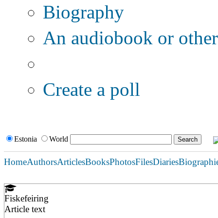
Biography
An audiobook or other 
Additional options:
Create a poll
Estonia
World
Home
Authors
Articles
Books
Photos
Files
Diaries
Biographi
Fiskefeiring
Article text