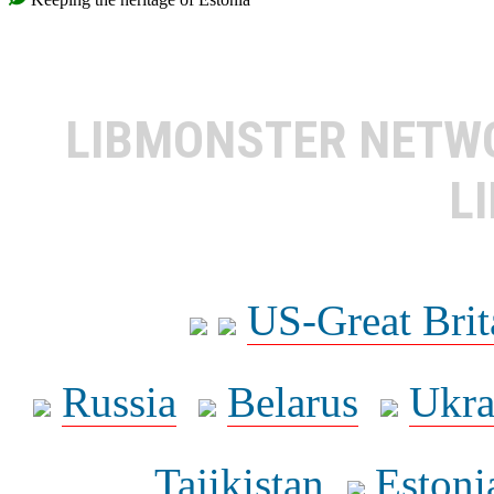
LIBMONSTER NET
L
US-Great Brit
Russia
Belarus
Ukra
Tajikistan
Estoni