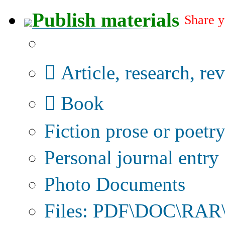
Publish materials
Share y
Publication type?
Article, research, re
Book
Fiction prose or poetr
Personal journal entry
Photo Documents
Files: PDF\DOC\RAR\