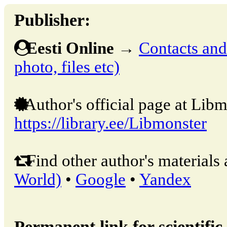
Publisher:
Eesti Online
→
Contacts and 
photo, files etc)
Author's official page at Libm
https://library.ee/Libmonster
Find other author's materials 
World)
•
Google
•
Yandex
Permanent link for scientific 