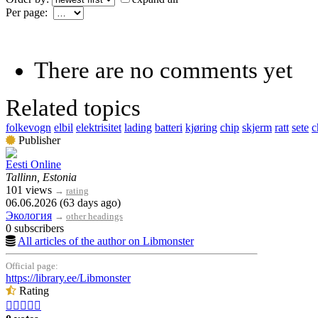
Per page:
There are no comments yet
Related topics
folkevogn
elbil
elektrisitet
lading
batteri
kjøring
chip
skjerm
ratt
sete
c
Publisher
Eesti Online
Tallinn, Estonia
101 views
→
rating
06.06.2026 (63 days ago)
Экология
→
other headings
0 subscribers
All articles of the author on Libmonster
Official page:
https://library.ee/Libmonster
Rating




