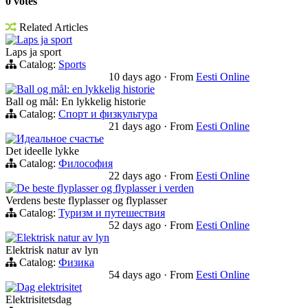
0 votes
Related Articles
Laps ja sport
Laps ja sport
Catalog:
Sports
10 days ago
·
From
Eesti Online
Ball og mål: en lykkelig historie
Ball og mål: En lykkelig historie
Catalog:
Спорт и физкультура
21 days ago
·
From
Eesti Online
Идеальное счастье
Det ideelle lykke
Catalog:
Философия
22 days ago
·
From
Eesti Online
De beste flyplasser og flyplasser i verden
Verdens beste flyplasser og flyplasser
Catalog:
Туризм и путешествия
52 days ago
·
From
Eesti Online
Elektrisk natur av lyn
Elektrisk natur av lyn
Catalog:
Физика
54 days ago
·
From
Eesti Online
Dag elektrisitet
Elektrisitetsdag