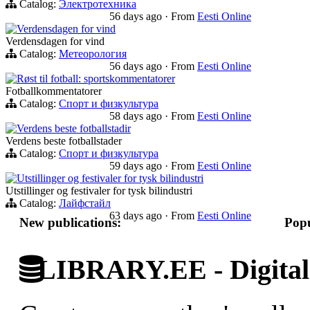
Catalog:
Электротехника
56 days ago
·
From
Eesti Online
Verdensdagen for vind
Verdensdagen for vind
Catalog:
Метеорология
56 days ago
·
From
Eesti Online
Røst til fotball: sportskommentatorer
Fotballkommentatorer
Catalog:
Спорт и физкультура
58 days ago
·
From
Eesti Online
Verdens beste fotballstadir
Verdens beste fotballstader
Catalog:
Спорт и физкультура
59 days ago
·
From
Eesti Online
Utstillinger og festivaler for tysk bilindustri
Utstillinger og festivaler for tysk bilindustri
Catalog:
Лайфстайл
63 days ago
·
From
Eesti Online
New publications:
Popu
LIBRARY.EE - Digital 