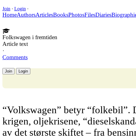
Join
·
Login
·
Home
Authors
Articles
Books
Photos
Files
Diaries
Biographi
Folkswagen i fremtiden
Article text
·
Comments
Join
Login
“Volkswagen” betyr “folkebil”. 
krigen, oljekrisene, “dieselskand
av det største skiftet – fra bensin