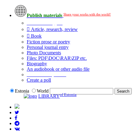
Share your works with the world!
Publish materials
Publication type?
Article, research, review
Book
Fiction prose or poetry
Personal journal entry
Photo Documents
Files: PDF\DOC\RAR\ZIP etc.
Biography
An audiobook or other audio file
Additional options:
Create a poll
Estonia
World
of Estonia
LIBRARY