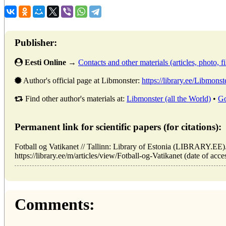
Publisher:
Eesti Online
→
Contacts and other materials (articles, photo, fi
Author's official page at Libmonster:
https://library.ee/Libmonst
Find other author's materials at:
Libmonster (all the World)
•
Go
Permanent link for scientific papers (for citations):
Fotball og Vatikanet // Tallinn: Library of Estonia (LIBRARY.EE
https://library.ee/m/articles/view/Fotball-og-Vatikanet (date of acc
Comments: