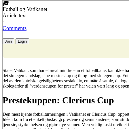
Fotball og Vatikanet
Article text
·
Comments
Join
Login
Statet Vatikan, som har et areal mindre enn et fotballbane, kan ikke ba
det sin egen landslag, sine mesterskap og til og med sin egen cup. Fot
del av den katolske geistlighetens sosiale liv, en måte å samle, dialog
skolegårder til "verdenscupen for prester" har veien vært lang og spe
Prestekuppen: Clericus Cup
Den mest kjente fotballturneringen i Vatikanet er Clericus Cup, opprett
Idéen kom fra et enkelt ønske: gi prestene og seminaristene, som studer
tjeneste, styrke helsen og gjøre nye venner. Men veldig raskt utviklet t