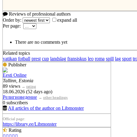
Reviews of professional authors
Order by:
expand all
Per page:
There are no comments yet
Related topics
vatikan
fotball
prest
cup
landslag
fransiskus
leo
roma
spill
lag
sport
tr
Publisher
Eesti Online
Tallinn, Estonia
89 views
→
rating
18.06.2026 (52 days ago)
Религиоведение
→
other headings
0 subscribers
All articles of the author on Libmonster
Official page:
https://library.ee/Libmonster
Rating




