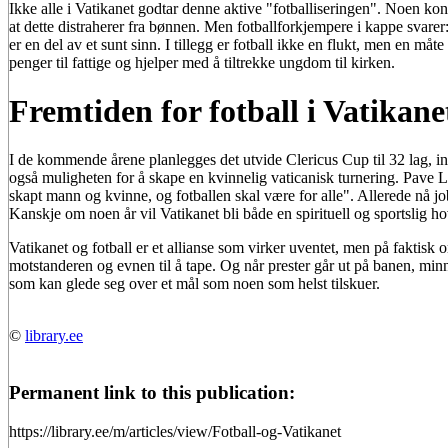
Ikke alle i Vatikanet godtar denne aktive "fotballiseringen". Noen kons
at dette distraherer fra bønnen. Men fotballforkjempere i kappe svarer:
er en del av et sunt sinn. I tillegg er fotball ikke en flukt, men en m
penger til fattige og hjelper med å tiltrekke ungdom til kirken.
Fremtiden for fotball i Vatikane
I de kommende årene planlegges det utvide Clericus Cup til 32 lag, in
også muligheten for å skape en kvinnelig vaticanisk turnering. Pave Leo
skapt mann og kvinne, og fotballen skal være for alle". Allerede nå job
Kanskje om noen år vil Vatikanet bli både en spirituell og sportslig ho
Vatikanet og fotball er et allianse som virker uventet, men på faktisk o
motstanderen og evnen til å tape. Og når prester går ut på banen, minn
som kan glede seg over et mål som noen som helst tilskuer.
©
library.ee
Permanent link to this publication:
https://library.ee/m/articles/view/Fotball-og-Vatikanet