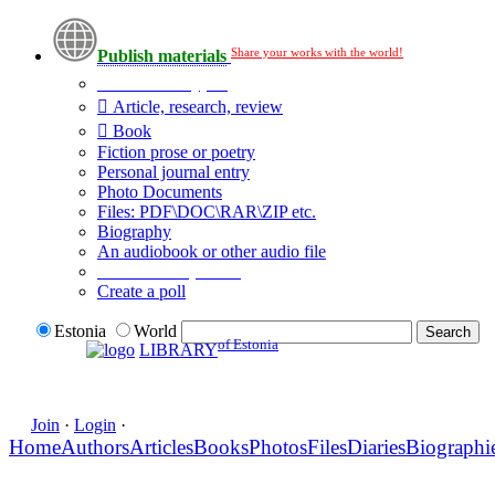
Share your works with the world!
Publish materials
Publication type?
Article, research, review
Book
Fiction prose or poetry
Personal journal entry
Photo Documents
Files: PDF\DOC\RAR\ZIP etc.
Biography
An audiobook or other audio file
Additional options:
Create a poll
Estonia
World
of Estonia
LIBRARY
Join
·
Login
·
Home
Authors
Articles
Books
Photos
Files
Diaries
Biographi