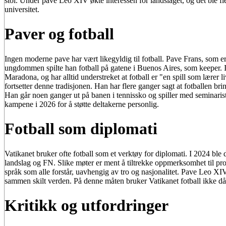
stol. Under pave Leo XIV økte interessen for landslaget, og det ble fle
universitet.
Paver og fotball
Ingen moderne pave har vært likegyldig til fotball. Pave Frans, som er a
ungdommen spilte han fotball på gatene i Buenos Aires, som keeper. I 
Maradona, og har alltid understreket at fotball er "en spill som lærer
fortsetter denne tradisjonen. Han har flere ganger sagt at fotballen br
Han går noen ganger ut på banen i tennissko og spiller med seminarist
kampene i 2026 for å støtte deltakerne personlig.
Fotball som diplomati
Vatikanet bruker ofte fotball som et verktøy for diplomati. I 2024 bl
landslag og FN. Slike møter er ment å tiltrekke oppmerksomhet til pr
språk som alle forstår, uavhengig av tro og nasjonalitet. Pave Leo XIV
sammen skilt verden. På denne måten bruker Vatikanet fotball ikke dår
Kritikk og utfordringer