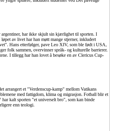
re yngre spillere, inkludert studenter ved Det pavelige
rgentiner, har ikke skjult sin kjærlighet til sporten. I
løpet av livet har han møtt mange stjerner, inkludert
 livet". Hans etterfølger, pave Leo XIV, som ble født i USA,
inger folk sammen, overvinner språk- og kulturelle barrierer.
ene. I tillegg har han lovet å besøke en av Clericus Cup-
e det arrangert et "Verdenscup-kamp" mellom Vatikans
oblemene med fattigdom, klima og migrasjon. Fotball blir et
 har kalt sporten "et universelt bro", som kan binde
ligere enn teologi.