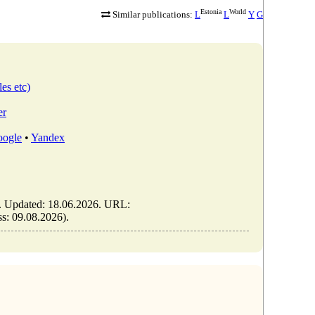
Estonia
World
Similar publications:
L
L
Y
G
les etc)
er
ogle
•
Yandex
). Updated: 18.06.2026. URL:
ess: 09.08.2026).