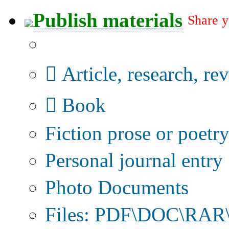
Publish materials
Share y
Publication type?
Article, research, re
Book
Fiction prose or poetr
Personal journal entry
Photo Documents
Files: PDF\DOC\RAR\