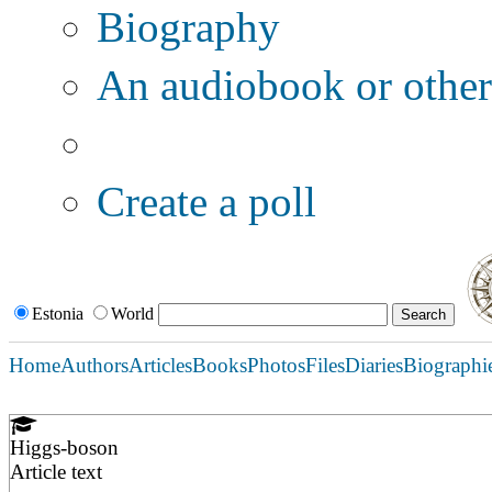
Biography
An audiobook or other 
Additional options:
Create a poll
Estonia
World
Home
Authors
Articles
Books
Photos
Files
Diaries
Biographi
Higgs-boson
Article text