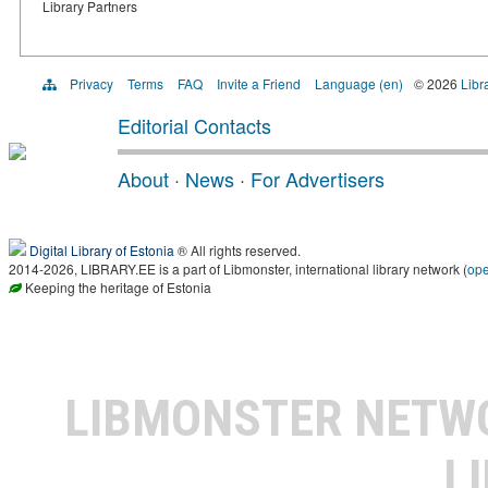
Library Partners
Privacy
Terms
FAQ
Invite a Friend
Language (en)
© 2026
Libr
Editorial Contacts
About
·
News
·
For Advertisers
Digital Library of Estonia
® All rights reserved.
2014-2026, LIBRARY.EE is a part of Libmonster, international library network (
op
Keeping the heritage of Estonia
LIBMONSTER NET
L