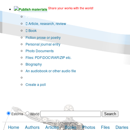
Share your works with the world!
Publish materials
Publication type?
Article, research, review
Book
Fiction prose or poetry
Personal journal entry
Photo Documents
Files: PDF\DOC\RAR\ZIP etc.
Biography
An audiobook or other audio file
Additional options:
Create a poll
Estonia
World
Home
Authors
Articles
Books
Photos
Files
Diaries