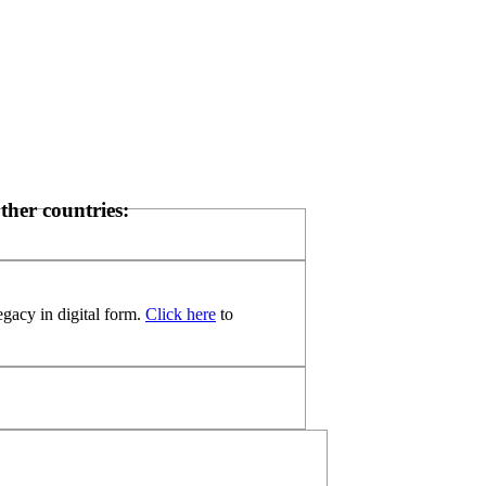
her countries:
egacy in digital form.
Click here
to