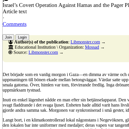
Israel’s Covert Operation Against Hamas and the Pager P
Article text
·
Comments
Join
Login
Author(s) of the publication
:
Libmonster.com
→
Educational Institution \ Organization:
Mossad
→
Source:
Libmonster.com
→
Det började som en vanlig morgon i Gaza—en dimma av värme och d
uppmaningen till bönen ekade mellan betongväggar. Värdar satte upp s
smala gatorna. Över, himlen var tom, förvirrande fredlig. Inga drönare,
uppmärksam tystnad.
Inuti en enkel lägenhet nådde en man efter sin betjänselapparat. Den
svagt fladdrande i det svaga ljuset. Enheten hade alltid varit hans li
gjorde andra samma sak. Morgonen var synkroniserad i små gester, id
Langt bort, i en klimatkontrollerad lokal någonstans i Negevöknen, 
den lokalen bar inte uniformer med medaljer; deras vapen var tangen