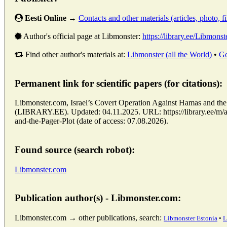
Eesti Online
→
Contacts and other materials (articles, photo, fi
Author's official page at Libmonster:
https://library.ee/Libmonst
Find other author's materials at:
Libmonster (all the World)
•
Go
Permanent link for scientific papers (for citations):
Libmonster.com, Israel’s Covert Operation Against Hamas and the P
(LIBRARY.EE). Updated: 04.11.2025. URL: https://library.ee/m/a
and-the-Pager-Plot (date of access: 07.08.2026).
Found source (search robot):
Libmonster.com
Publication author(s) - Libmonster.com:
Libmonster.com → other publications, search:
Libmonster Estonia
•
L