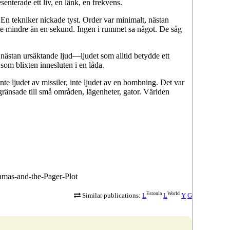
terade ett liv, en länk, en frekvens.
. En tekniker nickade tyst. Order var minimalt, nästan
e mindre än en sekund. Ingen i rummet sa något. De såg
, nästan ursäktande ljud—ljudet som alltid betydde ett
 som blixten innesluten i en låda.
nte ljudet av missiler, inte ljudet av en bombning. Det var
ränsade till små områden, lägenheter, gator. Världen
Hamas-and-the-Pager-Plot
Estonia
World
Similar publications:
L
L
Y
G