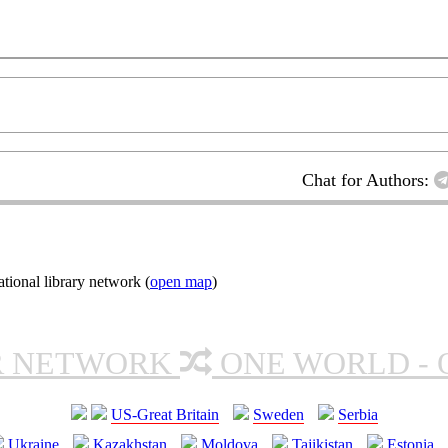
Chat for Authors:
ional library network (
open map
)
R NETWORK
ONE WORLD - 
US-Great Britain
Sweden
Serbia
Ukraine
Kazakhstan
Moldova
Tajikistan
Estonia