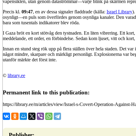
vapensikten, utan genom dataströmmar—varje blink på skärmen represen
Precis kl.
09:47
, en av dessa signaler fladdrade (källa:
Israel Library
)
osynligt—en puls som överfördes genom osynliga kanaler. Den varad
bara som tusentals indikatorer blev röda.
I Gaza bröt en kort stötvåg den tystnaden. En liten vibrering. Ett kort
meddelande, ett order, en förbindelse. Sedan kom ljuset, vitt och kort,
Innan en stund steg rök upp på flera ställen över hela staden. Det var i
något mindre, skarpare och märkligt personligt. Explosionerna var beg
utanför märkte det först inte.
©
library.ee
Permanent link to this publication:
https://library.ee/m/articles/view/Israel-s-Covert-Operation-Against-
Publisher: