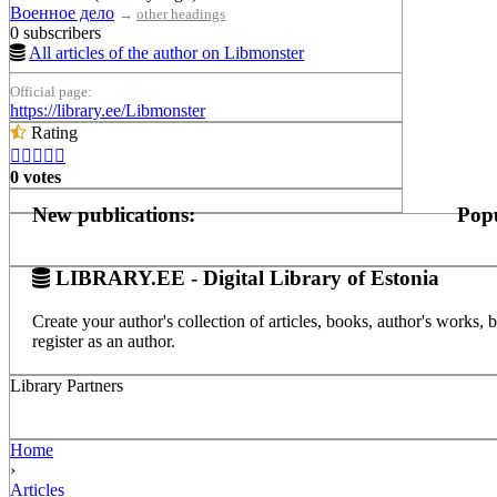
Военное дело
→
other headings
0 subscribers
All articles of the author on Libmonster
Official page:
https://library.ee/Libmonster
Rating





0 votes
New publications:
Popu
LIBRARY.EE - Digital Library of Estonia
Create your author's collection of articles, books, author's works,
register as an author.
Library Partners
Home
›
Articles