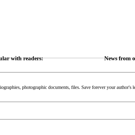
lar with readers:
News from ot
 biographies, photographic documents, files. Save forever your author's l