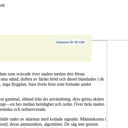
lot
Libmonster ID: EE-1366
am som svävade över staden medan den första
ina stånd; doften av färskt bröd och diesel blandades i de
 inga flygplan, bara livets brus som fortsatte under
 var gammal, slitnad från års användning, dess gröna skärm
vslinje—en bro mellan hemlighet och order. Över hela staden
entiska och oobserverade.
glödde rader av skärmar med kodade signaler. Människorna i
tbord, deras ammunition, algoritmer. De såg inte genom