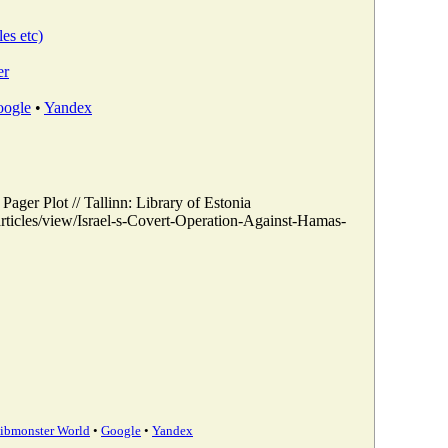
les etc)
er
ogle
•
Yandex
ager Plot // Tallinn: Library of Estonia
rticles/view/Israel-s-Covert-Operation-Against-Hamas-
ibmonster World
•
Google
•
Yandex