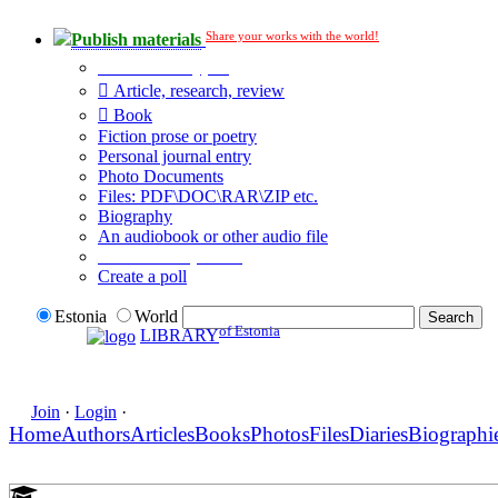
Share your works with the world!
Publish materials
Publication type?
Article, research, review
Book
Fiction prose or poetry
Personal journal entry
Photo Documents
Files: PDF\DOC\RAR\ZIP etc.
Biography
An audiobook or other audio file
Additional options:
Create a poll
Estonia
World
of Estonia
LIBRARY
Join
·
Login
·
Home
Authors
Articles
Books
Photos
Files
Diaries
Biographi