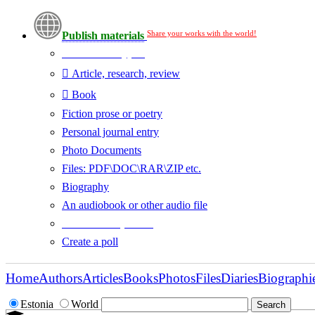
Share your works with the world!
Publish materials
Publication type?
Article, research, review
Book
Fiction prose or poetry
Personal journal entry
Photo Documents
Files: PDF\DOC\RAR\ZIP etc.
Biography
An audiobook or other audio file
Additional options:
Create a poll
Home
Authors
Articles
Books
Photos
Files
Diaries
Biographi
Estonia
World