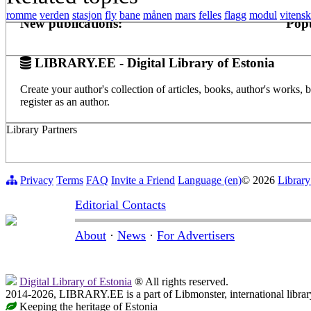
romme
verden
stasjon
fly
bane
månen
mars
felles
flagg
modul
vitens
New publications:
Popu
LIBRARY.EE - Digital Library of Estonia
Create your author's collection of articles, books, author's works,
register as an author.
Library Partners
Privacy
Terms
FAQ
Invite a Friend
Language (en)
© 2026
Library
Editorial Contacts
About
·
News
·
For Advertisers
Digital Library of Estonia
® All rights reserved.
2014-2026, LIBRARY.EE is a part of Libmonster, international librar
Keeping the heritage of Estonia