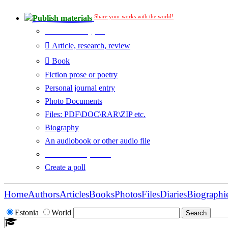
Share your works with the world!
Publish materials
Publication type?
Article, research, review
Book
Fiction prose or poetry
Personal journal entry
Photo Documents
Files: PDF\DOC\RAR\ZIP etc.
Biography
An audiobook or other audio file
Additional options:
Create a poll
Home
Authors
Articles
Books
Photos
Files
Diaries
Biographi
Estonia
World