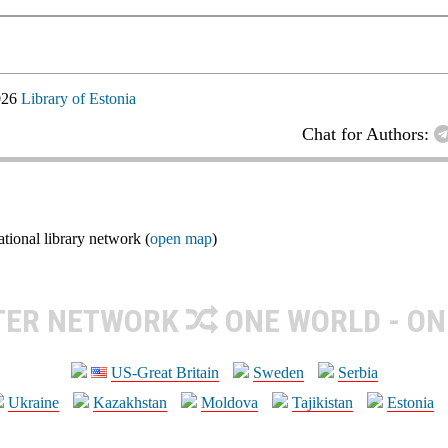
026
Library of Estonia
Chat for Authors:
ional library network (
open map
)
TER NETWORK
ONE WORLD - ON
US-Great Britain
Sweden
Serbia
Ukraine
Kazakhstan
Moldova
Tajikistan
Estonia