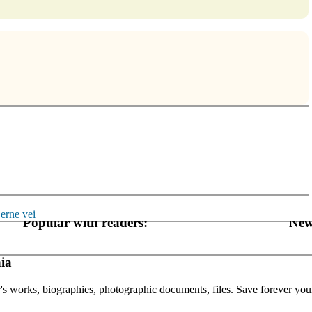
jerne
vei
Popular with readers:
New
ia
or's works, biographies, photographic documents, files. Save forever your