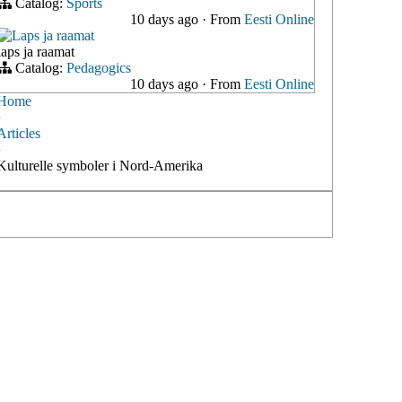
Catalog:
Sports
10 days ago
·
From
Eesti Online
Laps ja raamat
laps ja raamat
Catalog:
Pedagogics
10 days ago
·
From
Eesti Online
Home
›
Articles
›
Kulturelle symboler i Nord-Amerika