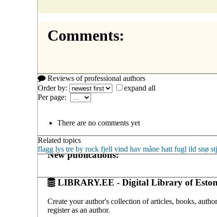
Comments:
Reviews of professional authors
Order by:
expand all
Per page:
There are no comments yet
Related topics
flagg
lys
tre
by
rock
fjell
vind
hav
måne
hatt
fugl
ild
snø
st
New publications:
LIBRARY.EE - Digital Library of Eston
Create your author's collection of articles, books, auth
register as an author.