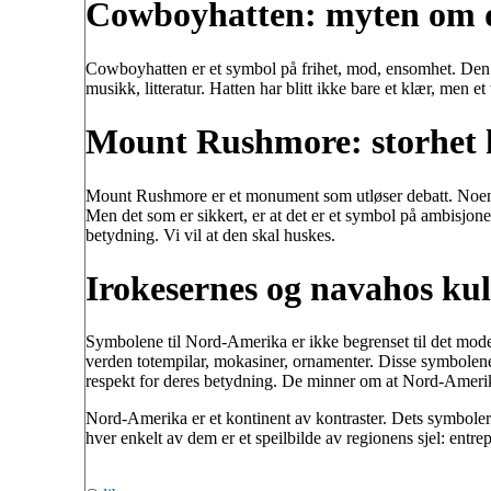
Cowboyhatten: myten om de
Cowboyhatten er et symbol på frihet, mod, ensomhet. Den mi
musikk, litteratur. Hatten har blitt ikke bare et klær, men e
Mount Rushmore: storhet h
Mount Rushmore er et monument som utløser debatt. Noen 
Men det som er sikkert, er at det er et symbol på ambisjoner
betydning. Vi vil at den skal huskes.
Irokesernes og navahos kul
Symbolene til Nord-Amerika er ikke begrenset til det moder
verden totempilar, mokasiner, ornamenter. Disse symbolene 
respekt for deres betydning. De minner om at Nord-Amerik
Nord-Amerika er et kontinent av kontraster. Dets symboler
hver enkelt av dem er et speilbilde av regionens sjel: entr