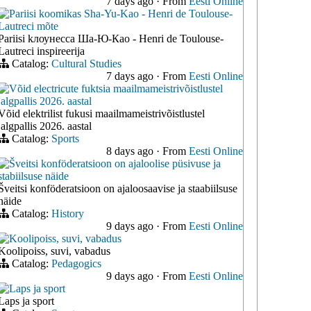
7 days ago
·
From
Eesti Online
Pariisi koomikas Sha-Yu-Kao - Henri de Toulouse-
Lautreci mõte
Pariisi kлоунессa Шa-Ю-Кaо - Henri de Toulouse-
Lautreci inspireerija
Catalog:
Cultural Studies
7 days ago
·
From
Eesti Online
Võid electricute fuktsia maailmameistrivõistlustel
jalgpallis 2026. aastal
Võid elektrilist fukusi maailmameistrivõistlustel
jalgpallis 2026. aastal
Catalog:
Sports
8 days ago
·
From
Eesti Online
Šveitsi konföderatsioon on ajaloolise püsivuse ja
stabiilsuse näide
Šveitsi konföderatsioon on ajaloosaavise ja staabiilsuse
näide
Catalog:
History
9 days ago
·
From
Eesti Online
Koolipoiss, suvi, vabadus
Koolipoiss, suvi, vabadus
Catalog:
Pedagogics
9 days ago
·
From
Eesti Online
Laps ja sport
Laps ja sport