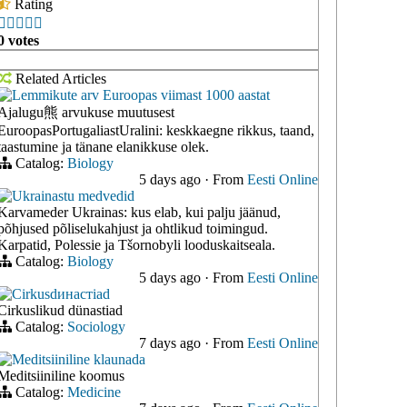
Rating





0 votes
Related Articles
Lemmikute arv Euroopas viimast 1000 aastat
Ajalugu熊 arvukuse muutusest
EuroopasPortugaliastUralini: keskkaegne rikkus, taand,
taastumine ja tänane elanikkuse olek.
Catalog:
Biology
5 days ago
·
From
Eesti Online
Ukrainastu medvedid
Karvameder Ukrainas: kus elab, kui palju jäänud,
põhjused põliselukahjust ja ohtlikud toimingud.
Karpatid, Polessie ja Tšornobyli looduskaitseala.
Catalog:
Biology
5 days ago
·
From
Eesti Online
Cirkusdинастiad
Cirkuslikud dünastiad
Catalog:
Sociology
7 days ago
·
From
Eesti Online
Meditsiiniline klaunada
Meditsiiniline koomus
Catalog:
Medicine