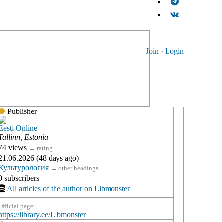
Join
·
Login
Publisher
Eesti Online
Tallinn, Estonia
74 views
→
rating
21.06.2026 (48 days ago)
Культурология
→
other headings
0 subscribers
All articles of the author on Libmonster
Official page:
https://library.ee/Libmonster