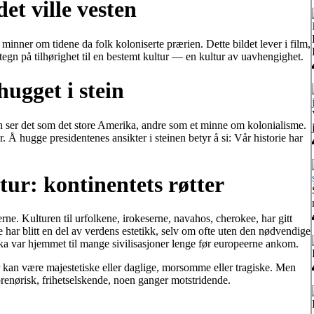
t ville vesten
nner om tidene da folk koloniserte prærien. Dette bildet lever i film,
t tegn på tilhørighet til en bestemt kultur — en kultur av uavhengighet.
ugget i stein
ser det som det store Amerika, andre som et minne om kolonialisme.
. Å hugge presidentenes ansikter i steinen betyr å si: Vår historie har
tur: kontinentets røtter
ne. Kulturen til urfolkene, irokeserne, navahos, cherokee, har gitt
har blitt en del av verdens estetikk, selv om ofte uten den nødvendige
a var hjemmet til mange sivilisasjoner lenge før europeerne ankom.
 kan være majestetiske eller daglige, morsomme eller tragiske. Men
eprenørisk, frihetselskende, noen ganger motstridende.