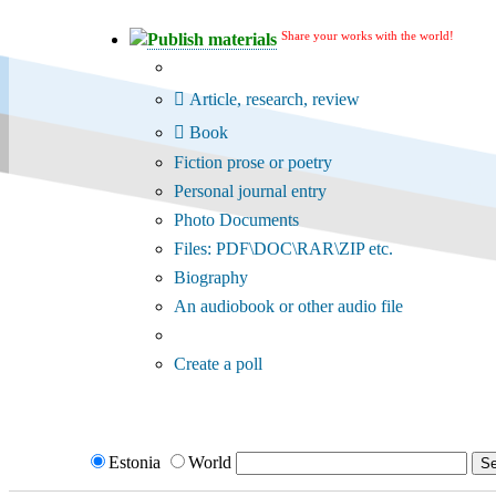
Share your works with the world!
Publish materials
Publication type?
Article, research, review
Book
Fiction prose or poetry
Personal journal entry
Photo Documents
Files: PDF\DOC\RAR\ZIP etc.
Biography
An audiobook or other audio file
Additional options:
Create a poll
Estonia
World