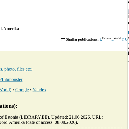
ord-Amerika
Estonia
World
Similar publications:
L
L
Y
G
, photo, files etc)
ee/Libmonster
 World)
•
Google
•
Yandex
ations):
ary of Estonia (LIBRARY.EE). Updated: 21.06.2026. URL:
i-Nord-Amerika (date of access: 08.08.2026).