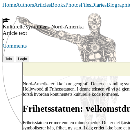
Home
Authors
Articles
Books
Photos
Files
Diaries
Biographi
Kulturelle symboler i Nord-Amerika
Article text
·
Comments
Join
Login
Nord-Amerika er ikke bare geografi. Det er en samling symb
Hollywood til Frihetsstatuen. I denne teksten vil vi gå 
forstå hvordan kontinentets kulturelle kode formeres.
Frihetsstatuen: velkomstd
Frihetsstatuen er mer enn en minnesmerke. Det er det før
symboliserer håp, frihet, ny start. I dag er det ikke bare et t