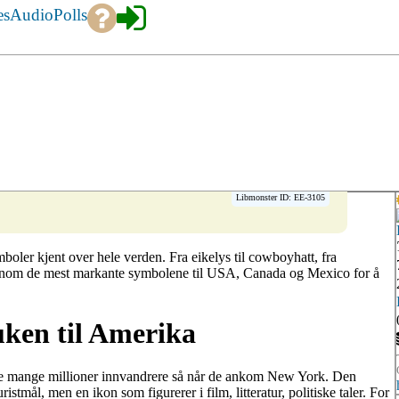
es
Audio
Polls
Libmonster ID: EE-3105
oler kjent over hele verden. Fra eikelys til cowboyhatt, fra
gjennom de mest markante symbolene til USA, Canada og Mexico for å
uken til Amerika
ste mange millioner innvandrere så når de ankom New York. Den
uristmål, men en ikon som figurerer i film, litteratur, politiske taler. For