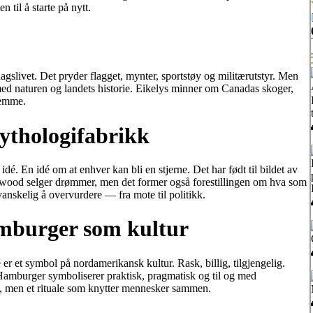
til å starte på nytt.
agslivet. Det pryder flagget, mynter, sportstøy og militærutstyr. Men
med naturen og landets historie. Eikelys minner om Canadas skoger,
temme.
thologifabrikk
dé. En idé om at enhver kan bli en stjerne. Det har født til bildet av
wood selger drømmer, men det former også forestillingen om hva som
vanskelig å overvurdere — fra mote til politikk.
amburger som kultur
r et symbol på nordamerikansk kultur. Rask, billig, tilgjengelig.
A. Hamburger symboliserer praktisk, pragmatisk og til og med
t, men et rituale som knytter mennesker sammen.