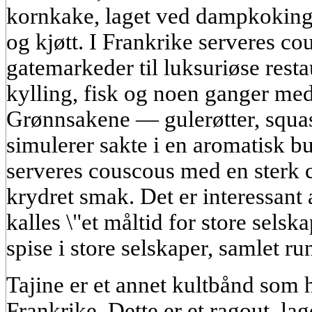
kornkake, laget ved dampkoking,
og kjøtt. I Frankrike serveres co
gatemarkeder til luksuriøse rest
kylling, fisk og noen ganger me
Grønnsakene — gulerøtter, squas
simulerer sakte i en aromatisk b
serveres couscous med en sterk ch
krydret smak. Det er interessant 
kalles \"et måltid for store selska
spise i store selskaper, samlet ru
Tajine er et annet kultbånd som h
Frankrike. Dette er et ragout, lag