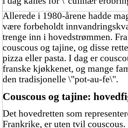
i dag kalles for \"culinær erobri
Allerede i 1980-årene hadde mag
være forbeholdt innvandringskva
trenge inn i hovedstrømmen. Fra
couscous og tajine, og disse ret
pizza eller pasta. I dag er cousc
franske kjøkkenet, og mange fami
den tradisjonelle \"pot-au-fe\".
Couscous og tajine: hovedf
Det hovedretten som representer
Frankrike, er uten tvil couscous.