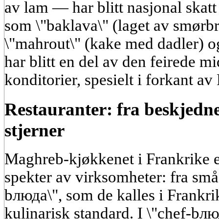
av lam — har blitt nasjonal skatt
som \"baklava\" (laget av smørb
\"mahrout\" (kake med dadler) o
har blitt en del av den feirede m
konditorier, spesielt i forkant av
Restauranter: fra beskjedne
stjerner
Maghreb-kjøkkenet i Frankrike er
spekter av virksomheter: fra små
bлюда\", som de kalles i Frankri
kulinarisk standard. I \"chef-bл