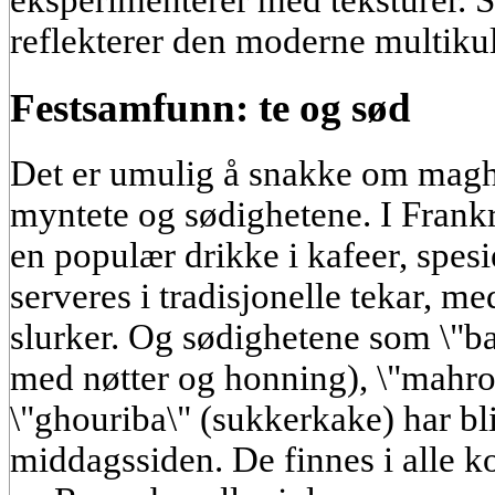
eksperimenterer med teksturer. S
reflekterer den moderne multikul
Festsamfunn: te og sød
Det er umulig å snakke om magh
myntete og sødighetene. I Frankr
en populær drikke i kafeer, spesi
serveres i tradisjonelle tekar, m
slurker. Og sødighetene som \"b
med nøtter og honning), \"mahro
\"ghouriba\" (sukkerkake) har bli
middagssiden. De finnes i alle kon