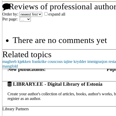
Reviews of professional autho
Order by:
expand all
Per page:
There are no comments yet
Related topics
maghreb
kjøkken
frankrike
couscous
tajine
krydder
immigrasjon
rest
mangfold
New publications:
Popu
LIBRARY.EE - Digital Library of Estonia
Create your author's collection of articles, books, author's works,
register as an author.
Library Partners