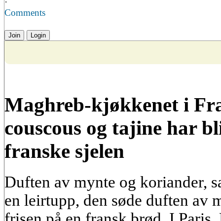
·
Comments
Join
Login
Maghreb-kjøkkenet i Fr
couscous og tajine har bl
franske sjelen
Duften av mynte og koriander, sa
en leirtupp, den søde duften av
frisen på en fransk brød. I Paris,