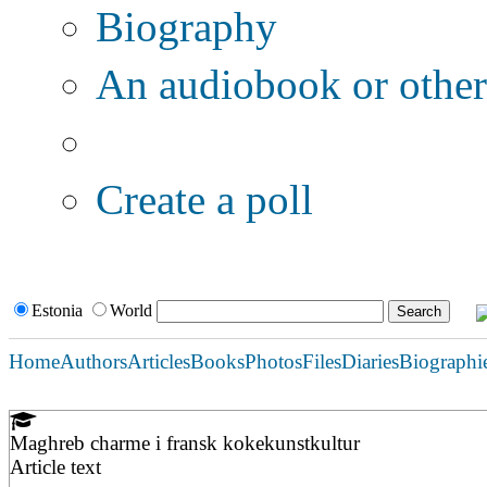
Biography
An audiobook or other 
Additional options:
Create a poll
Estonia
World
Home
Authors
Articles
Books
Photos
Files
Diaries
Biographi
Maghreb charme i fransk kokekunstkultur
Article text