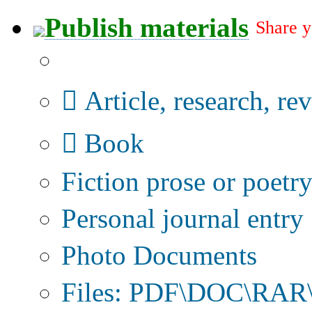
Publish materials
Share y
Publication type?
Article, research, re
Book
Fiction prose or poetr
Personal journal entry
Photo Documents
Files: PDF\DOC\RAR\