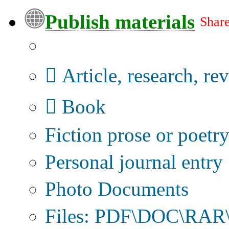
Publish materials
Share
Publication type?
Article, research, re
Book
Fiction prose or poetr
Personal journal entry
Photo Documents
Files: PDF\DOC\RAR\