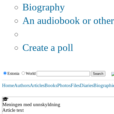
Biography
An audiobook or other 
Additional options:
Create a poll
Estonia
World
Home
Authors
Articles
Books
Photos
Files
Diaries
Biographi
Meningen med unnskyldning
Article text