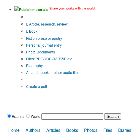
Share your works with the world!
Publish materials
Publication type?
Article, research, review
Book
Fiction prose or poetry
Personal journal entry
Photo Documents
Files: PDF\DOC\RAR\ZIP etc.
Biography
An audiobook or other audio file
Additional options:
Create a poll
Estonia
World
Home
Authors
Articles
Books
Photos
Files
Diaries