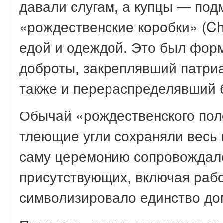
давали слугам, а купцы — под
«рождественские коробки» (Chr
едой и одеждой. Это был фор
доброты, закреплявший патри
также и перераспределявший б
Обычай «рождественского полен
тлеющие угли сохраняли весь г
саму церемонию сопровождало
присутствующих, включая рабо
символизировало единство до