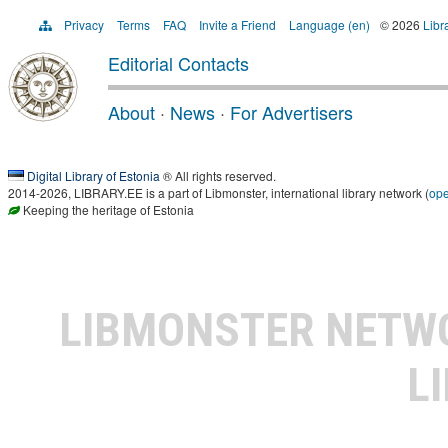
Privacy
Terms
FAQ
Invite a Friend
Language (en)
© 2026
Libr
Editorial Contacts
About
·
News
·
For Advertisers
Digital Library of Estonia
® All rights reserved.
2014-2026, LIBRARY.EE is a part of Libmonster, international library network (
op
Keeping the heritage of Estonia
LIBMONSTER NET
L