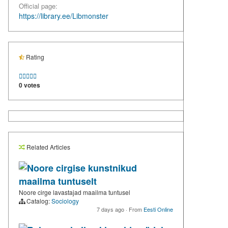
Official page:
https://library.ee/Libmonster
Rating





0 votes
Related Articles
Noore cirgise kunstnikud
maailma tuntuselt
Noore cirge lavastajad maailma tuntusel
Catalog:
Sociology
7 days ago
·
From
Eesti Online