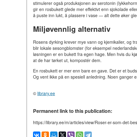
stimulerer også produksjonen av serotonin (lykkehormo
gir en rosbukett glede mer effektivt enn sjokolade ell
å puste inn lukt, å plassere i vase — alt dette øker gl
Miljøvennlig alternativ
Rosens dyrking krever mye vann og kjemikalier, og tra
blir lokale sesongblomster (for eksempel nederlandske
løsningen er en bukett fra egen hage. Men hvis du kjøpe
at de har tørket ut, kompostér dem.
En rosbukett er mer enn bare en gave. Det er et budsk
Og vent ikke på en spesiell anledning. Noen ganger er
©
library.ee
Permanent link to this publication:
https://library.ee/m/articles/view/Roser-er-som-det-be