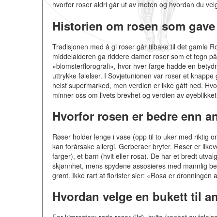
hvorfor roser aldri går ut av moten og hvordan du vel
Historien om rosen som gave
Tradisjonen med å gi roser går tilbake til det gamle 
middelalderen ga riddere damer roser som et tegn på t
«blomsterflorografi», hvor hver farge hadde en betyd
uttrykke følelser. I Sovjetunionen var roser et knapp
helst supermarked, men verdien er ikke gått ned. Hvor
minner oss om livets brevhet og verdien av øyeblikket
Hvorfor rosen er bedre enn a
Røser holder lenge i vase (opp til to uker med riktig o
kan forårsake allergi. Gerberaer bryter. Røser er likev
farger), et barn (hvit eller rosa). De har et bredt ut
skjønnhet, mens spydene assosieres med mannlig bes
grønt. Ikke rart at florister sier: «Rosa er dronningen
Hvordan velge en bukett til a
For kjæresten: røde roser (ild), hvite (renhet av følel