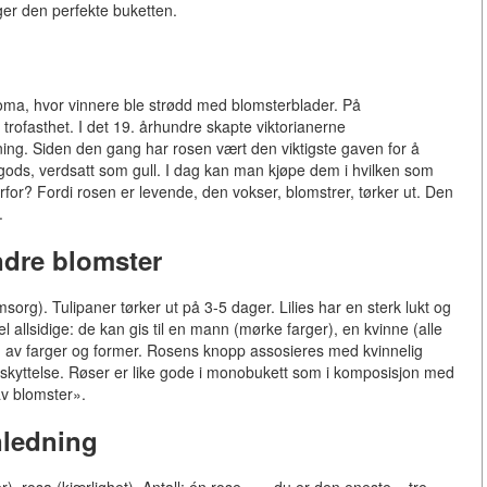
ger den perfekte buketten.
Roma, hvor vinnere ble strødd med blomsterblader. På
rofasthet. I det 19. århundre skapte viktorianerne
ning. Siden den gang har rosen vært den viktigste gaven for å
e gods, verdsatt som gull. I dag kan man kjøpe dem i hvilken som
for? Fordi rosen er levende, den vokser, blomstrer, tørker ut. Den
.
ndre blomster
msorg). Tulipaner tørker ut på 3-5 dager. Lilies har en sterk lukt og
el allsidige: de kan gis til en mann (mørke farger), en kvinne (alle
valg av farger og former. Rosens knopp assosieres med kvinnelig
kyttelse. Røser er like gode i monobukett som i komposisjon med
 av blomster».
nledning
ser), rosa (kjærlighet). Antall: én rose — «du er den eneste», tre —