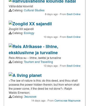
Rahvusvaheline klounide nädal
Välisnädal klovnist
Catalog:
Cultural Studies
8 days ago
·
From
Eesti Online
Zoogiid XX sajandil
Zoogiid XX sajandil
Catalog:
Ecology
10 days ago
·
From
Eesti Online
Reis Afrikasse - lihtne,
eksklusiivne ja turvaline
Reis Africa su – lihtne, isektsi ja turvaline
Catalog:
Tourism and Travelling
13 days ago
·
From
Eesti Online
A living planet
«The law of nature is this: do this deed, and thou shalt
possess the power hidden therein; but from whom shall
the power come, if the deed be not done?» Ralph
Waldo Emerson;
Catalog:
Экология
14 days ago
·
From
Святослав Мартынов