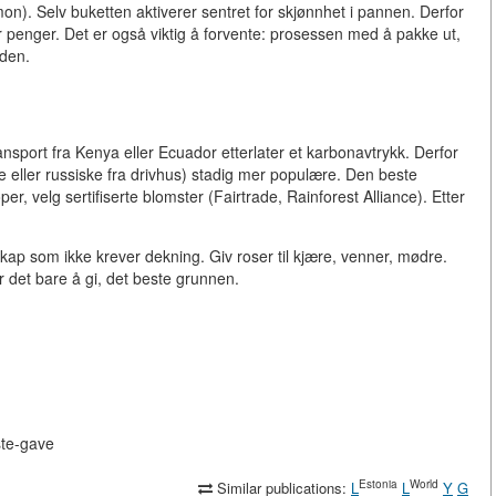
n). Selv buketten aktiverer sentret for skjønnhet i pannen. Derfor
er penger. Det er også viktig å forvente: prosessen med å pakke ut,
eden.
nsport fra Kenya eller Ecuador etterlater et karbonavtrykk. Derfor
 eller russiske fra drivhus) stadig mer populære. Den beste
r, velg sertifiserte blomster (Fairtrade, Rainforest Alliance). Etter
ap som ikke krever dekning. Giv roser til kjære, venner, mødre.
 det bare å gi, det beste grunnen.
ste-gave
Estonia
World
Similar publications:
L
L
Y
G