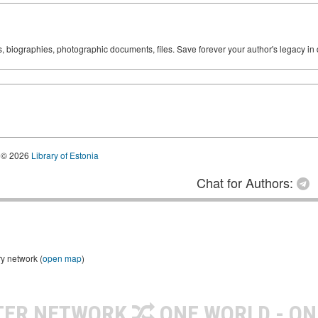
ks, biographies, photographic documents, files. Save forever your author's legacy in 
© 2026
Library of Estonia
Chat for Authors:
ry network (
open map
)
TER NETWORK
ONE WORLD - ON