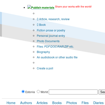
Share your works with the world!
Publish materials
Publication type?
Article, research, review
Book
Fiction prose or poetry
Personal journal entry
Photo Documents
Files: PDF\DOC\RAR\ZIP etc.
Biography
An audiobook or other audio file
Additional options:
Create a poll
Estonia
World
Home
Authors
Articles
Books
Photos
Files
Diaries