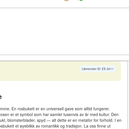
Libmonster ID: EE-3011
e
mme. En rosbukett er en universell gave som alltid fungerer.
di rosen er et symbol som har samlet tusenvis av år med kultur. Den
ukt, blomsterblader, spyd — alt dette er en metafor for forhold. I en
sbukett et øyeblikk av romantikk og tradisjon. La oss finne ut