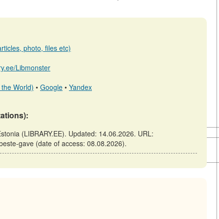
ticles, photo, files etc)
ary.ee/Libmonster
 the World)
•
Google
•
Yandex
tations):
f Estonia (LIBRARY.EE). Updated: 14.06.2026. URL:
t-beste-gave (date of access: 08.08.2026).