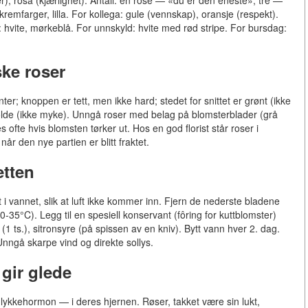
remfarger, lilla. For kollega: gule (vennskap), oransje (respekt).
: hvite, mørkeblå. For unnskyld: hvite med rød stripe. For bursdag:
ske roser
ter; knoppen er tett, men ikke hard; stedet for snittet er grønt (ikke
kolde (ikke myke). Unngå roser med belag på blomsterblader (grå
ofte hvis blomsten tørker ut. Hos en god florist står roser i
år den nye partien er blitt fraktet.
etten
 i vannet, slik at luft ikke kommer inn. Fjern de nederste bladene
0-35°C). Legg til en spesiell konservant (fôring for kuttblomster)
ker (1 ts.), sitronsyre (på spissen av en kniv). Bytt vann hver 2. dag.
 Unngå skarpe vind og direkte sollys.
gir glede
lykkehormon — i deres hjernen. Røser, takket være sin lukt,