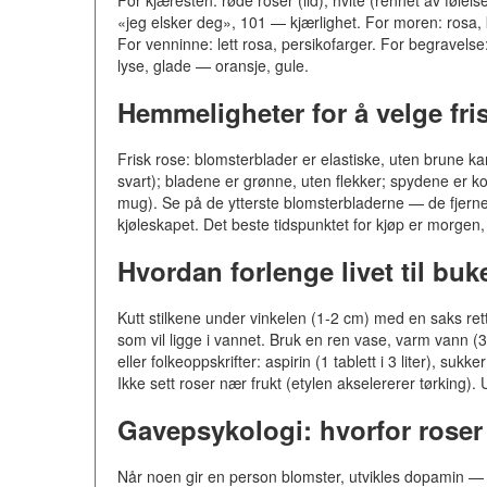
«jeg elsker deg», 101 — kjærlighet. For moren: rosa, k
For venninne: lett rosa, persikofarger. For begravelse
lyse, glade — oransje, gule.
Hemmeligheter for å velge fri
Frisk rose: blomsterblader er elastiske, uten brune kan
svart); bladene er grønne, uten flekker; spydene er 
mug). Se på de ytterste blomsterbladerne — de fjernes 
kjøleskapet. Det beste tidspunktet for kjøp er morgen, n
Hvordan forlenge livet til buk
Kutt stilkene under vinkelen (1-2 cm) med en saks rett
som vil ligge i vannet. Bruk en ren vase, varm vann (3
eller folkeoppskrifter: aspirin (1 tablett i 3 liter), suk
Ikke sett roser nær frukt (etylen akselererer tørking).
Gavepsykologi: hvorfor roser 
Når noen gir en person blomster, utvikles dopamin — 