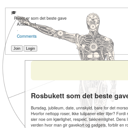
Roser er som det beste gave
Article text
·
Comments
Join
Login
Rosbukett som det beste gav
Bursdag, jubileum, date, unnskyld, bare for det morso
Hvorfor nettopp roser, ikke tulipaner eller liljer? For
sier noe om kjærlighet, respekt, takknemlighet. Dens l
verden hvor man gir gavekort og gadgets, forblir en ro