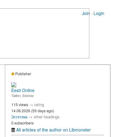
Join
·
Login
Publisher
Eesti Online
Tallinn, Estonia
→
rating
115 views
14.06.2026 (55 days ago)
→
other headings
Эстетика
0 subscribers
All articles of the author on Libmonster