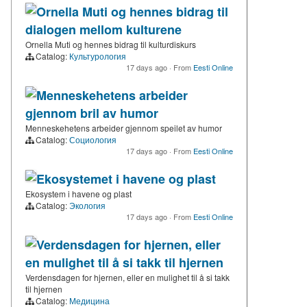
Ornella Muti og hennes bidrag til
dialogen mellom kulturene
Ornella Muti og hennes bidrag til kulturdiskurs
Catalog:
Культурология
17 days ago
·
From
Eesti Online
Menneskehetens arbeider
gjennom bril av humor
Menneskehetens arbeider gjennom speilet av humor
Catalog:
Социология
17 days ago
·
From
Eesti Online
Ekosystemet i havene og plast
Ekosystem i havene og plast
Catalog:
Экология
17 days ago
·
From
Eesti Online
Verdensdagen for hjernen, eller
en mulighet til å si takk til hjernen
Verdensdagen for hjernen, eller en mulighet til å si takk
til hjernen
Catalog:
Медицина