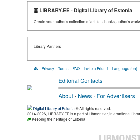
LIBRARY.EE - Digital Library of Estonia
Create your author's collection of articles, books, author's wor
Library Partners
Privacy
Terms
FAQ
Invite a Friend
Language (en)
Editorial Contacts
About
·
News
·
For Advertisers
Digital Library of Estonia
® All rights reserved.
2014-2026, LIBRARY.EE is a part of Libmonster, international libra
Keeping the heritage of Estonia
LIBMONS