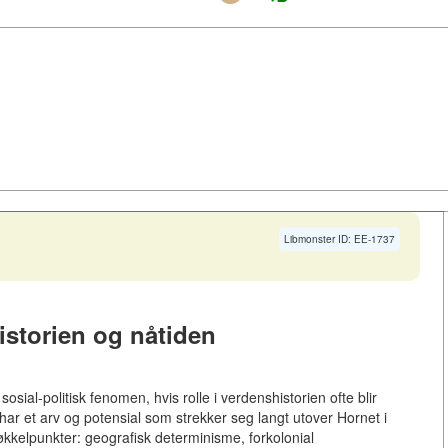
Libmonster ID: EE-1737
storien og nåtiden
osial-politisk fenomen, hvis rolle i verdenshistorien ofte blir
ar et arv og potensial som strekker seg langt utover Hornet i
kkelpunkter: geografisk determinisme, forkolonial