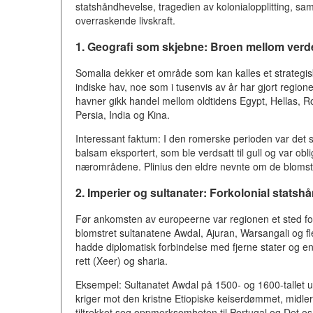
statshåndhevelse, tragedien av kolonialopplitting, s
overraskende livskraft.
1. Geografi som skjebne: Broen mellom ver
Somalia dekker et område som kan kalles et strategisk
indiske hav, noe som i tusenvis av år har gjort region
havner gikk handel mellom oldtidens Egypt, Hellas, 
Persia, India og Kina.
Interessant faktum: I den romerske perioden var det
balsam eksportert, som ble verdsatt til gull og var obli
nærområdene. Plinius den eldre nevnte om de bloms
2. Imperier og sultanater: Forkolonial stats
Før ankomsten av europeerne var regionen et sted for
blomstret sultanatene Awdal, Ajuran, Warsangali og fl
hadde diplomatisk forbindelse med fjerne stater og en
rett (Xeer) og sharia.
Eksempel: Sultanatet Awdal på 1500- og 1600-tallet 
kriger mot den kristne Etiopiske keiserdømmet, midlert
tiltrekket seg oppmerksomheten til Portugal og Det os