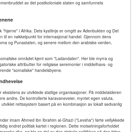
ammenbruddet av det postkoloniale staten og samfunnets
denene
 "hjørne" i Afrika. Dets kystlinje er omgitt av Adenbukten og Det
en til en nøkkelpunkt for internasjonal handel. Gjennom dens
Roma og Punastaten, og senere mellom den arabiske verden,
 somaliske området kjent som "Ladandalen". Her ble myrra og
gatoriske attributter for religiøse seremonier i middelhavs- og
trende "somaliske" handelsbyene.
håndhevelse
 eksistens av utviklede statlige organisasjoner. På middelalderen
ere andre. De kontrollerte karavaneveier, myntet egen valuta,
 utviklet rettssystem basert på en kombinasjon av lokalt sedvanlig
under imam Ahmed ibn Ibrahim al-Ghazi ("Levsha") førte vellykkede
idig endret politisk kartet i regionen. Dette motsetningsforholdet
manske rike, og ble en del av den globale politikken på den tiden.