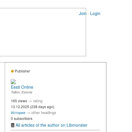
Join
·
Login
Publisher
Eesti Online
Tallinn, Estonia
→
rating
165 views
13.12.2025 (238 days ago)
→
other headings
История
0 subscribers
All articles of the author on Libmonster