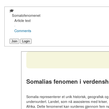
Somalofenomenet
Article text
·
Comments
Join
Login
Somalias fenomen i verdenshi
Somalia representerer et unik historisk, geografisk og s
undervurdert. Landet, som nå assosieres med kriser, h
Afrika. Dette fenomenet kan vurderes gjennom fem nø