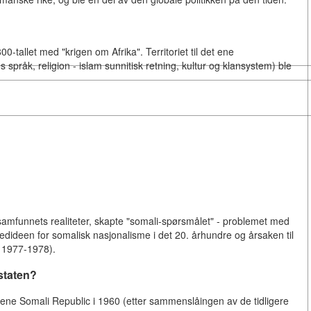
-tallet med "krigen om Afrika". Territoriet til det ene
es språk, religion - islam sunnitisk retning, kultur og klansystem) ble
 samfunnets realiteter, skapte "somali-spørsmålet" - problemet med
vedideen for somalisk nasjonalisme i det 20. århundre og årsaken til
n 1977-1978).
staten?
ne Somali Republic i 1960 (etter sammenslåingen av de tidligere