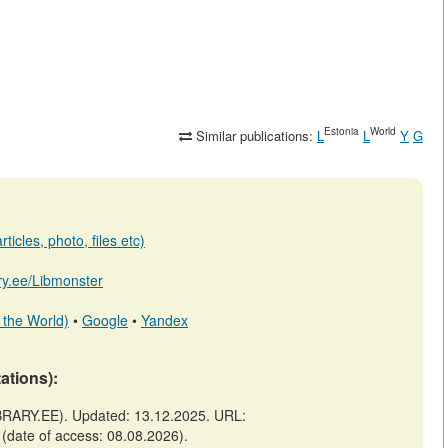
Estonia
World
Similar publications:
L
L
Y
G
ticles, photo, files etc)
ary.ee/Libmonster
 the World)
•
Google
•
Yandex
tations):
LIBRARY.EE). Updated: 13.12.2025. URL:
 (date of access: 08.08.2026).