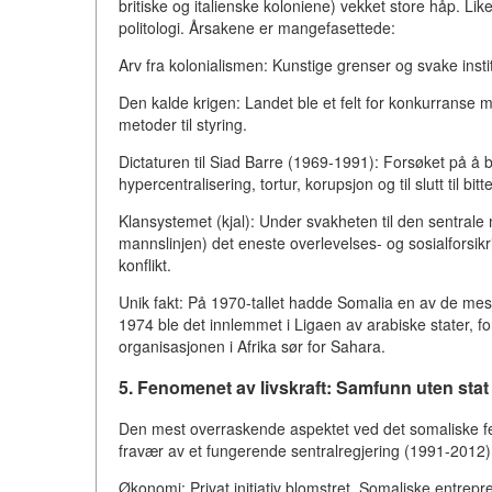
britiske og italienske koloniene) vekket store håp. L
politologi. Årsakene er mangefasettede:
Arv fra kolonialismen: Kunstige grenser og svake insti
Den kalde krigen: Landet ble et felt for konkurranse
metoder til styring.
Dictaturen til Siad Barre (1969-1991): Forsøket på å b
hypercentralisering, tortur, korupsjon og til slutt til bitt
Klansystemet (kjal): Under svakheten til den sentrale
mannslinjen) det eneste overlevelses- og sosialforsik
konflikt.
Unik fakt: På 1970-tallet hadde Somalia en av de mest
1974 ble det innlemmet i Ligaen av arabiske stater, f
organisasjonen i Afrika sør for Sahara.
5. Fenomenet av livskraft: Samfunn uten stat
Den mest overraskende aspektet ved det somaliske fe
fravær av et fungerende sentralregjering (1991-2012). 
Økonomi: Privat initiativ blomstret. Somaliske entrepr