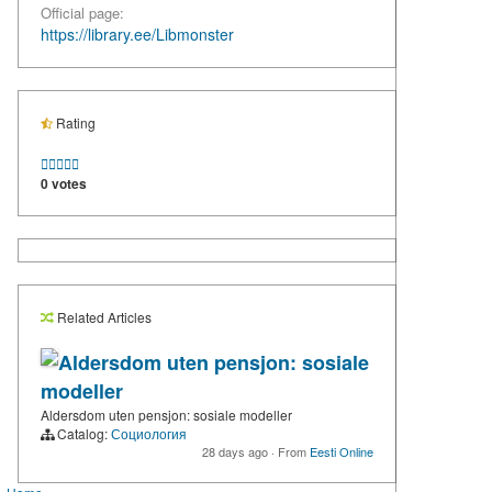
Official page:
https://library.ee/Libmonster
Rating





0 votes
Related Articles
Aldersdom uten pensjon: sosiale
modeller
Aldersdom uten pensjon: sosiale modeller
Catalog:
Социология
28 days ago
·
From
Eesti Online