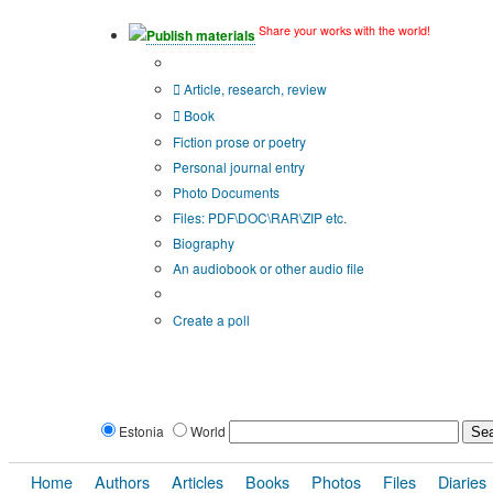
Share your works with the world!
Publish materials
Publication type?
Article, research, review
Book
Fiction prose or poetry
Personal journal entry
Photo Documents
Files: PDF\DOC\RAR\ZIP etc.
Biography
An audiobook or other audio file
Additional options:
Create a poll
Estonia
World
Home
Authors
Articles
Books
Photos
Files
Diaries