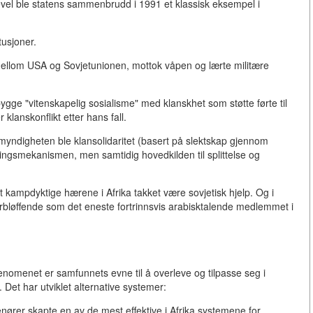
ikevel ble statens sammenbrudd i 1991 et klassisk eksempel i
tusjoner.
 mellom USA og Sovjetunionen, mottok våpen og lærte militære
ygge "vitenskapelig sosialisme" med klanskhet som støtte førte til
er klanskonflikt etter hans fall.
 myndigheten ble klansolidaritet (basert på slektskap gjennom
ringsmekanismen, men samtidig hovedkilden til splittelse og
 kampdyktige hærene i Afrika takket være sovjetisk hjelp. Og i
orbløffende som det eneste fortrinnsvis arabisktalende medlemmet i
nomenet er samfunnets evne til å overleve og tilpasse seg i
Det har utviklet alternative systemer:
enører skapte en av de mest effektive i Afrika systemene for