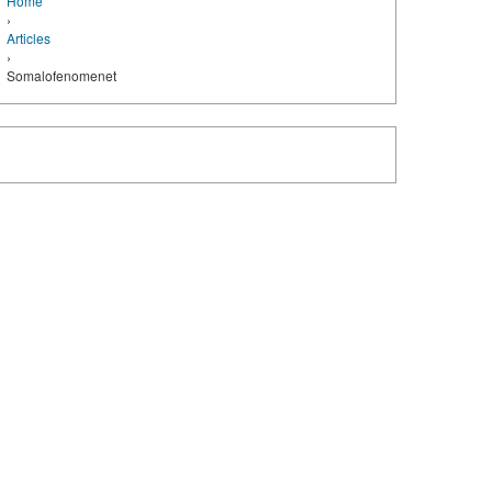
Home
›
Articles
›
Somalofenomenet