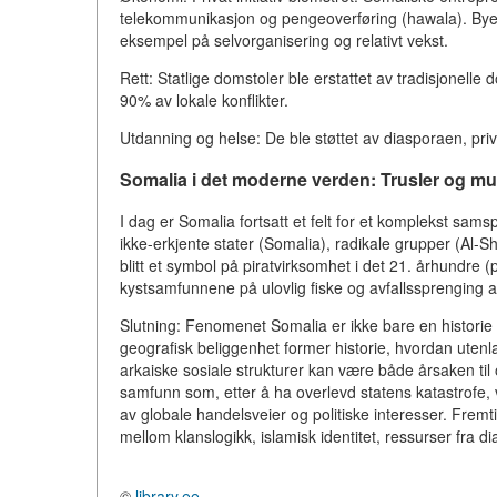
telekommunikasjon og pengeoverføring (hawala). Bye
eksempel på selvorganisering og relativt vekst.
Rett: Statlige domstoler ble erstattet av tradisjonelle 
90% av lokale konflikter.
Utdanning og helse: De ble støttet av diasporaen, pri
Somalia i det moderne verden: Trusler og mu
I dag er Somalia fortsatt et felt for et komplekst samsp
ikke-erkjente stater (Somalia), radikale grupper (Al-S
blitt et symbol på piratvirksomhet i det 21. århundre 
kystsamfunnene på ulovlig fiske og avfallssprenging a
Slutning: Fenomenet Somalia er ikke bare en histo
geografisk beliggenhet former historie, hvordan uten
arkaiske sosiale strukturer kan være både årsaken til
samfunn som, etter å ha overlevd statens katastrofe, vi
av globale handelsveier og politiske interesser. Fremtid
mellom klanslogikk, islamisk identitet, ressurser fra di
©
library.ee