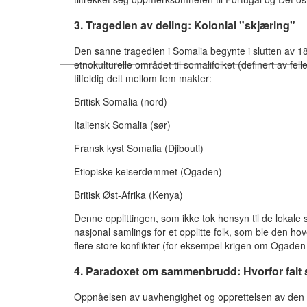
3. Tragedien av deling: Kolonial "skjæring"
Den sanne tragedien i Somalia begynte i slutten av 1800
etnokulturelle området til somalifolket (definert av fell
tilfeldig delt mellom fem makter:
Britisk Somalia (nord)
Italiensk Somalia (sør)
Fransk kyst Somalia (Djibouti)
Etiopiske keiserdømmet (Ogaden)
Britisk Øst-Afrika (Kenya)
Denne opplittingen, som ikke tok hensyn til de lokale
nasjonal samlings for et opplitte folk, som ble den ho
flere store konflikter (for eksempel krigen om Ogade
4. Paradoxet om sammenbrudd: Hvorfor falt 
Oppnåelsen av uavhengighet og opprettelsen av den e