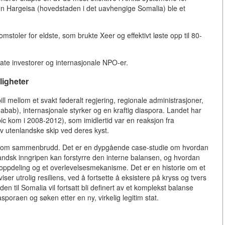
n Hargeisa (hovedstaden i det uavhengige Somalia) ble et
domstoler for eldste, som brukte Xeer og effektivt løste opp til 80-
vate investorer og internasjonale NPO-er.
ligheter
ill mellom et svakt føderalt regjering, regionale administrasjoner,
habab), internasjonale styrker og en kraftig diaspora. Landet har
(pic kom i 2008-2012), som imidlertid var en reaksjon fra
v utenlandske skip ved deres kyst.
rie om sammenbrudd. Det er en dypgående case-studie om hvordan
landsk inngripen kan forstyrre den interne balansen, og hvordan
 oppdeling og et overlevelsesmekanisme. Det er en historie om et
ser utrolig resiliens, ved å fortsette å eksistere på kryss og tvers
en til Somalia vil fortsatt bli definert av et komplekst balanse
asporaen og søken etter en ny, virkelig legitim stat.