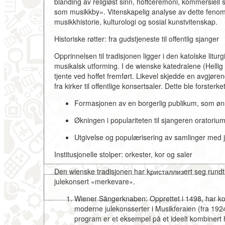
blanding av religiøst sinn, hoffceremoni, kommersiell 
som musikkby». Vitenskapelig analyse av dette fenom
musikkhistorie, kulturologi og sosial kunstvitenskap.
Historiske røtter: fra gudstjeneste til offentlig sjanger
Opprinnelsen til tradisjonen ligger i den katolske litur
musikalsk utforming. I de wienske katedralene (Helli
tjente ved hoffet fremført. Likevel skjedde en avgjør
fra kirker til offentlige konsertsaler. Dette ble forsterke
Formasjonen av en borgerlig publikum,
som øns
Økningen i populariteten til sjangeren oratoriu
Utgivelse og populærisering av samlinger med 
Institusjonelle stolper: orkester, kor og saler
Den wienske tradisjonen har kристаллизert seg rundt s
julekonsert «merkevare».
Wiener Sängerknaben:
Opprettet i 1498, har k
moderne julekonsserter i Musikferaien (fra 1924
program er et eksempel på et ideelt kombinert h