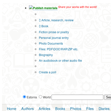
Share your works with the world!
Publish materials
Publication type?
Article, research, review
Book
Fiction prose or poetry
Personal journal entry
Photo Documents
Files: PDF\DOC\RAR\ZIP etc.
Biography
An audiobook or other audio file
Additional options:
Create a poll
Estonia
World
Home
Authors
Articles
Books
Photos
Files
Diaries