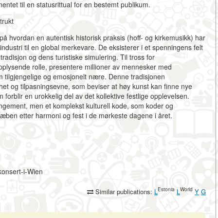
tet til en statusrittual for en bestemt publikum.
trukt
 hvordan en autentisk historisk praksis (hoff- og kirkemusikk) har
industri til en global merkevare. De eksisterer i et spenningens felt
adisjon og dens turistiske simulering. Til tross for
 opplysende rolle, presentere millioner av mennesker med
m tilgjengelige og emosjonelt nære. Denne tradisjonen
et og tilpasningsevne, som beviser at høy kunst kan finne nye
orblir en urokkelig del av det kollektive festlige opplevelsen.
angement, men et komplekst kulturell kode, som koder og
ræben etter harmoni og fest i de mørkeste dagene i året.
ekonsert-i-Wien
Estonia
World
Similar publications:
L
L
Y
G