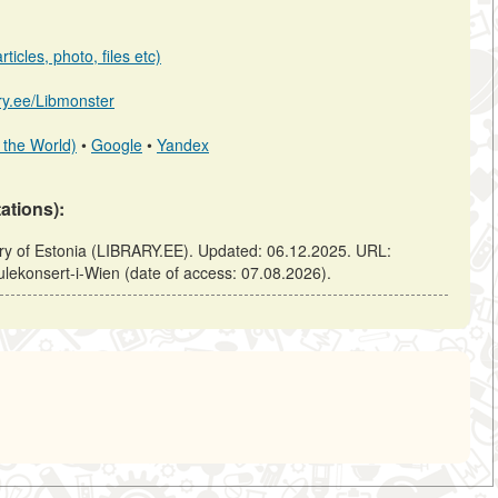
ticles, photo, files etc)
ary.ee/Libmonster
 the World)
•
Google
•
Yandex
tations):
rary of Estonia (LIBRARY.EE). Updated: 06.12.2025. URL:
julekonsert-i-Wien (date of access: 07.08.2026).