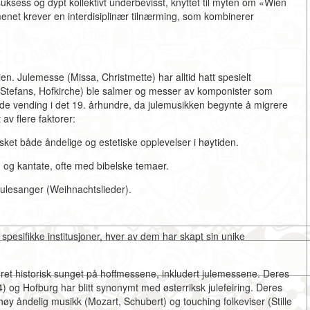
suksess og dypt kollektivt underbevisst, knyttet til myten om «Wien
enet krever en interdisiplinær tilnærming, som kombinerer
gien. Julemesse (Missa, Christmette) har alltid hatt spesielt
g Stefans, Hofkirche) ble salmer og messer av komponister som
ende vending i det 19. århundre, da julemusikken begynte å migrere
t av flere faktorer:
ket både åndelige og estetiske opplevelser i høytiden.
m og kantate,
ofte med bibelske temaer.
julesanger (Weihnachtslieder).
pesifikke institusjoner, hver av dem har skapt sin unike
oret historisk sunget på hoffmessene, inkludert julemessene. Deres
) og Hofburg har blitt synonymt med østerriksk julefeiring. Deres
øy åndelig musikk (Mozart, Schubert) og touching folkeviser (Stille