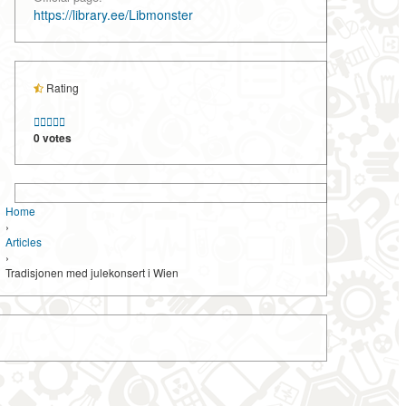
https://library.ee/Libmonster
Rating





0 votes
Home
›
Articles
›
Tradisjonen med julekonsert i Wien