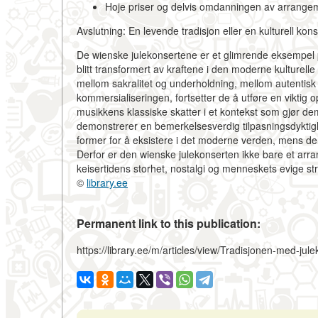
Hoje priser
og delvis omdanningen av arrangemen
Avslutning: En levende tradisjon eller en kulturell kons
De wienske julekonsertene er et glimrende eksempel på
blitt transformert av kraftene i den moderne kulturelle 
mellom sakralitet og underholdning, mellom autentisk tr
kommersialiseringen, fortsetter de å utføre en viktig
musikkens klassiske skatter i et kontekst som gjør de
demonstrerer en bemerkelsesverdig tilpasningsdyktigh
former for å eksistere i det moderne verden, mens den f
Derfor er den wienske julekonserten ikke bare et arr
keisertidens storhet, nostalgi og menneskets evige st
©
library.ee
Permanent link to this publication:
https://library.ee/m/articles/view/Tradisjonen-med-jul