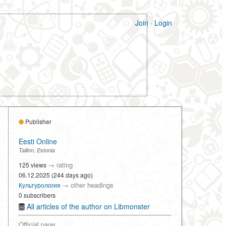
Join
·
Login
Publisher
Eesti Online
Tallinn, Estonia
→
rating
125 views
06.12.2025 (244 days ago)
→
other headings
Культурология
0 subscribers
All articles of the author on Libmonster
Official page: