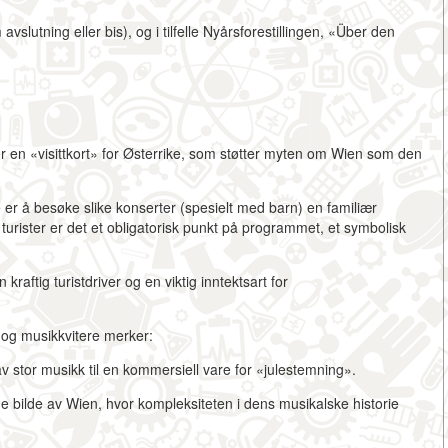
avslutning eller bis), og i tilfelle Nyårsforestillingen, «Über den
 en «visittkort» for Østerrike, som støtter myten om Wien som den
er å besøke slike konserter (spesielt med barn) en familiær
turister er det et obligatorisk punkt på programmet, et symbolisk
aftig turistdriver og en viktig inntektsart for
e og musikkvitere merker:
stor musikk til en kommersiell vare for «julestemning».
de bilde av
Wien, hvor kompleksiteten i dens musikalske historie