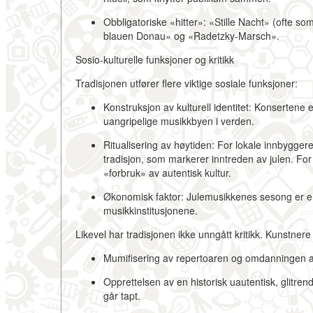
Obbligatoriske «hitter»:
«Stille Nacht» (ofte som 
blauen Donau» og «Radetzky-Marsch».
Sosio-kulturelle funksjoner og kritikk
Tradisjonen utfører flere viktige sosiale funksjoner:
Konstruksjon av kulturell identitet:
Konsertene er
uangripelige musikkbyen i verden.
Ritualisering av høytiden:
For lokale innbyggere 
tradisjon, som markerer inntreden av julen. For 
«forbruk» av autentisk kultur.
Økonomisk faktor:
Julemusikkenes sesong er en kr
musikkinstitusjonene.
Likevel har tradisjonen ikke unngått kritikk. Kunstner
Mumifisering av repertoaren
og omdanningen av 
Opprettelsen av en historisk uautentisk, glitren
går tapt.