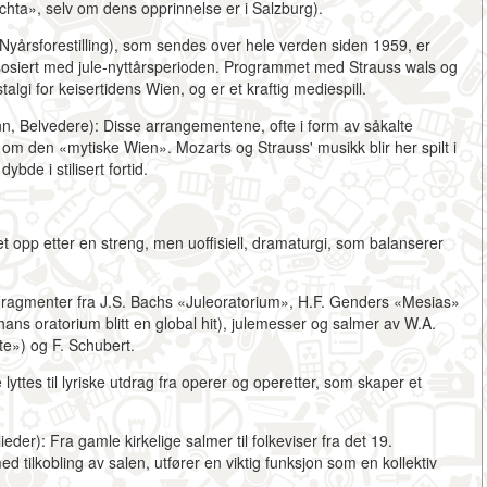
hta», selv om dens opprinnelse er i Salzburg).
Nyårsforestilling), som sendes over hele verden siden 1959, er
ssosiert med jule-nyttårsperioden. Programmet med Strauss wals og
algi for keisertidens Wien, og er et kraftig mediespill.
n, Belvedere):
Disse arrangementene, ofte i form av såkalte
om den «mytiske Wien». Mozarts og Strauss' musikk blir her spilt i
dybde i stilisert fortid.
opp etter en streng, men uoffisiell, dramaturgi, som balanserer
ragmenter fra J.S. Bachs
«Juleoratorium»
, H.F. Genders
«Mesias»
ans oratorium blitt en global hit), julemesser og salmer av W.A.
te») og F. Schubert.
 lyttes til lyriske utdrag fra operer og operetter, som skaper et
ieder):
Fra gamle kirkelige salmer til folkeviser fra det 19.
med tilkobling av salen, utfører en viktig funksjon som en
kollektiv