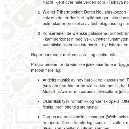
Nacht, kjent over hele verden som «Tichaya noc
Wiener Filharmoniker:
Deres
Neujahrskonzert
(
selv om det er dedikert nyttårsdagen, sterkt a
poler skaper en følelse av fest, eleganse og nost
Konsertene i de wienske palassene (Schönbrun
«kammerkonsert med lys», utnytter turistmyten 
autentiske historiske interiører, tilbyr lytterne en 
Repertoarkanon: mellom sakralt og sentimentalt
Programmene for de wienske julekonsertene er bygget 
mellom flere lag:
Åndelig musikk av høy barokk og klassisisme:
F
(selv om han ikke er en wiensk komponist, har h
Mozart («Ave verum corpus», «Exsultate, jubila
Østerriksk-tysk romantikk og wiensk opera:
Ofte
festlig, men offentlig stemning.
Corpus av tradisjonelle julesanger (Weihnachtsl
århundre. Deres fremføring, spesielt i slutten, 
rituell
, som knytter publikum sammen.