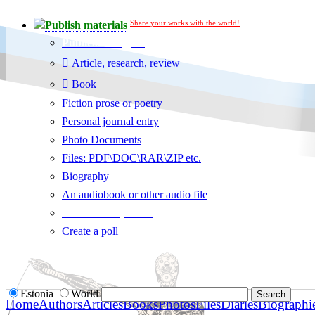
Share your works with the world!
Publish materials
Publication type?
Article, research, review
Book
Fiction prose or poetry
Personal journal entry
Photo Documents
Files: PDF\DOC\RAR\ZIP etc.
Biography
An audiobook or other audio file
Additional options:
Create a poll
Estonia
World
Home
Authors
Articles
Books
Photos
Files
Diaries
Biographi