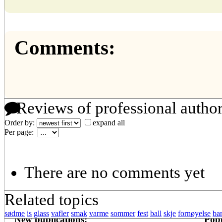
Comments:
Reviews of professional autho
Order by:
expand all
Per page:
There are no comments yet
Related topics
sødme
is
glass
vafler
smak
varme
sommer
fest
ball
skje
fornøyelse
ba
New publications:
Popu