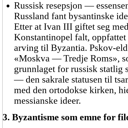
Russisk resepsjon — essense
Russland fant bysantinske idee
Etter at Ivan III giftet seg m
Konstantinopel falt, oppfatte
arving til Byzantia. Pskov-eld
«Moskva — Tredje Roms
», 
grunnlaget for russisk statlig 
— den sakrale statusen til ts
med den ortodokse kirken, hi
messianske ideer.
3. Byzantisme som emne for filo