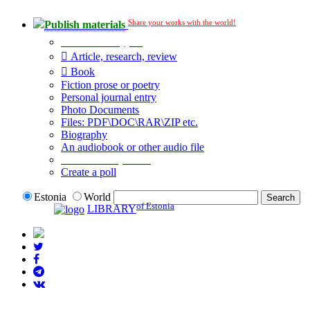
Share your works with the world!
Publish materials
Publication type?
Article, research, review
Book
Fiction prose or poetry
Personal journal entry
Photo Documents
Files: PDF\DOC\RAR\ZIP etc.
Biography
An audiobook or other audio file
Additional options:
Create a poll
Estonia
World
of Estonia
LIBRARY