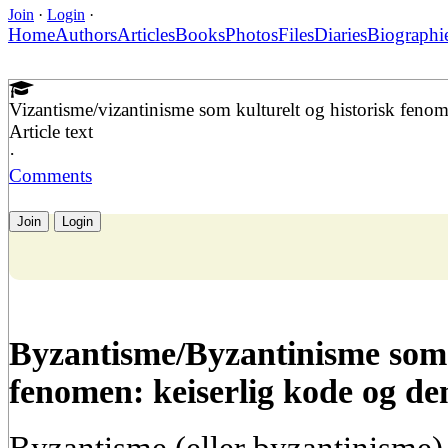
Join
·
Login
·
Home
Authors
Articles
Books
Photos
Files
Diaries
Biographi
Vizantisme/vizantinisme som kulturelt og historisk feno
Article text
·
Comments
Join
Login
Byzantisme/Byzantinisme som k
fenomen: keiserlig kode og de