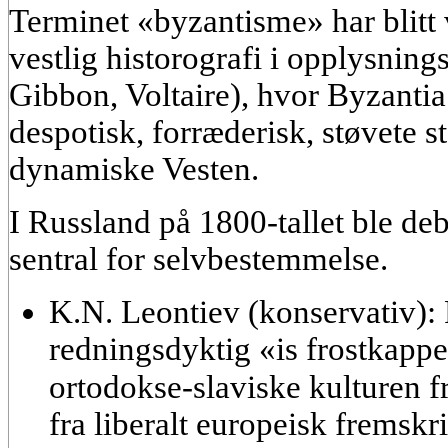
Terminet «byzantisme» har blitt v
vestlig historografi i opplysning
Gibbon, Voltaire), hvor Byzantia 
despotisk, forræderisk, støvete st
dynamiske Vesten.
I Russland på 1800-tallet ble d
sentral for selvbestemmelse.
K.N. Leontiev (konservativ):
redningsdyktig «is frostkapp
ortodokse-slaviske kulturen fra denفسende inn
fra liberalt europeisk fremskr