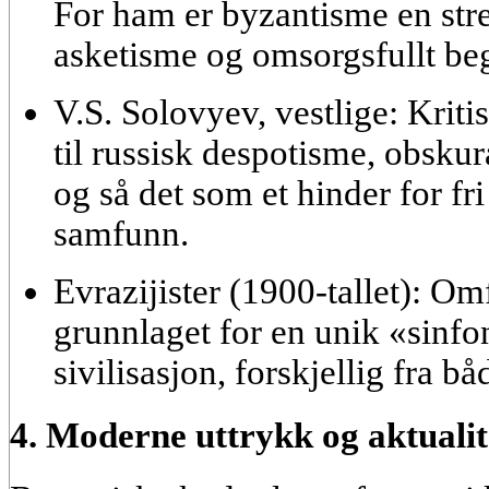
For ham er byzantisme en stren
asketisme og omsorgsfullt b
V.S. Solovyev, vestlige:
Kriti
til russisk despotisme, obskur
og så det som et hinder for fr
samfunn.
Evrazijister (1900-tallet):
Omf
grunnlaget for en unik «sinfo
sivilisasjon, forskjellig fra b
4. Moderne uttrykk og aktualit