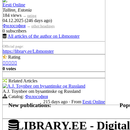
Eesti Online
Tallinn, Estonia
184 views
→
rating
04.12.2025 (246 days ago)
Философия
→
other headings
0 subscribers
All articles of the author on Libmonster
Official page:
https://library.ee/Libmonster
Rating





0 votes
Related Articles
A.J. Toynbee om bysantinske og Russland
A.J. Toynbee om bysantinske og Russland
Catalog:
Философия
215 days ago
·
From
Eesti Online
New publications:
Popu
LIBRARY.EE - Digital 