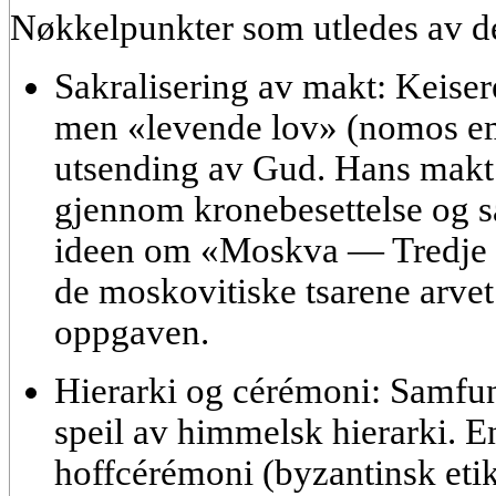
Nøkkelpunkter som utledes av d
Sakralisering av makt:
Keisere
men
«levende lov» (nomos e
utsending av Gud. Hans makt e
gjennom kronebesettelse og sa
ideen om
«Moskva — Tredje
de moskovitiske tsarene arvet
oppgaven.
Hierarki og cérémoni:
Samfunn
speil av himmelsk hierarki. E
hoffcérémoni (
byzantinsk etik