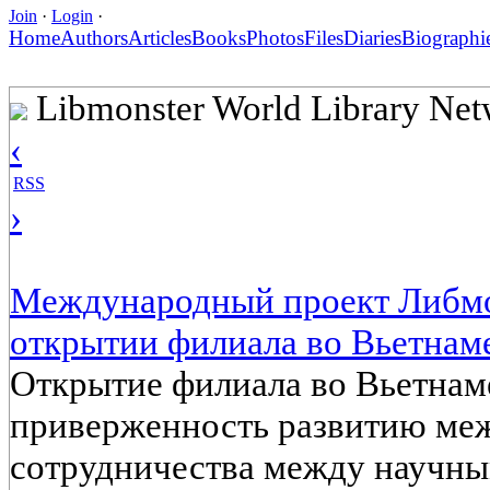
Join
·
Login
·
Home
Authors
Articles
Books
Photos
Files
Diaries
Biographi
Libmonster World Library Ne
‹
RSS
›
Международный проект Либмо
открытии филиала во Вьетнаме
Открытие филиала во Вьетнам
приверженность развитию ме
сотрудничества между научн