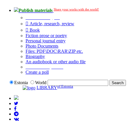
Share your works with the world!
Publish materials
Publication type?
Article, research, review
Book
Fiction prose or poetry
Personal journal entry
Photo Documents
Files: PDF\DOC\RAR\ZIP etc.
Biography
An audiobook or other audio file
Additional options:
Create a poll
Estonia
World
of Estonia
LIBRARY