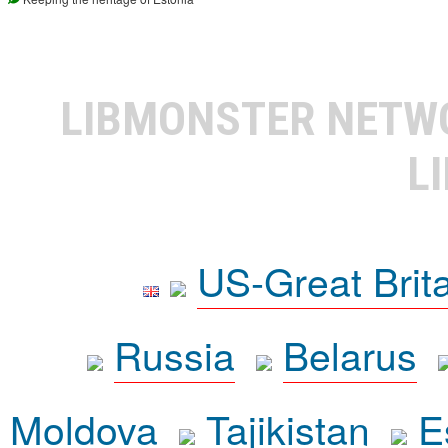
LIBMONSTER NET
L
US-Great Brit
Russia
Belarus
Moldova
Tajikistan
E