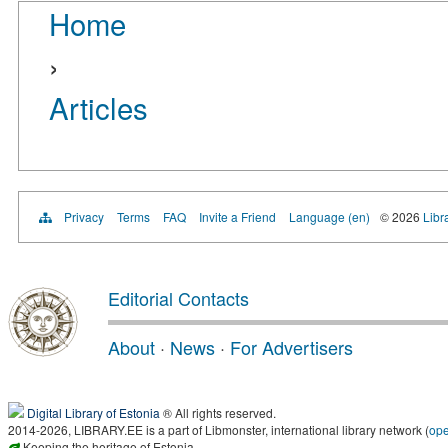
Home
›
Articles
Privacy
Terms
FAQ
Invite a Friend
Language (en)
© 2026
Libr
Editorial Contacts
About
·
News
·
For Advertisers
Digital Library of Estonia
® All rights reserved.
2014-2026, LIBRARY.EE is a part of Libmonster, international library network (
op
Keeping the heritage of Estonia