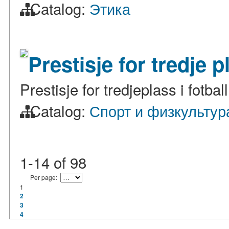
Catalog:
Этика
Prestisje for tredje p
Prestisje for tredjeplass i fotbal
Catalog:
Спорт и физкультур
1-14
of
98
Per page:
1
2
3
4