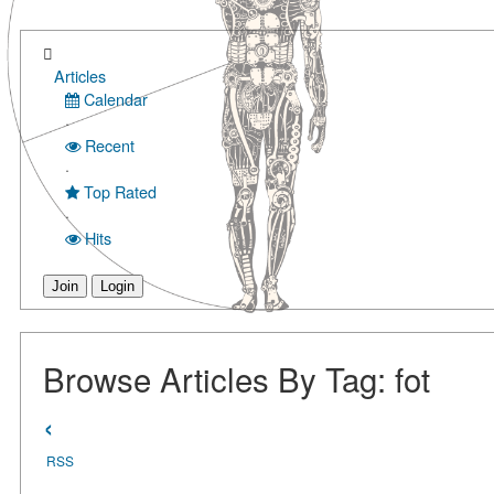
Articles
Calendar
·
Recent
·
Top Rated
·
Hits
Join
Login
Browse Articles By Tag: fot
‹
RSS