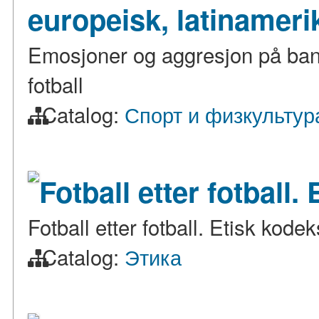
europeisk, latinameri
Emosjoner og aggresjon på banen
fotball
Catalog:
Спорт и физкультур
Fotball etter fotball.
Fotball etter fotball. Etisk kodeks
Catalog:
Этика