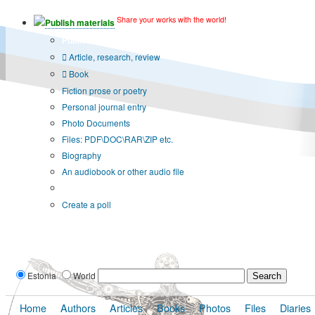
Share your works with the world!
Publish materials
Publication type?
Article, research, review
Book
Fiction prose or poetry
Personal journal entry
Photo Documents
Files: PDF\DOC\RAR\ZIP etc.
Biography
An audiobook or other audio file
Additional options:
Create a poll
Estonia
World
Home
Authors
Articles
Books
Photos
Files
Diaries