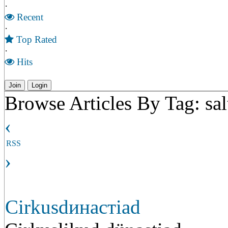
·
Recent
·
Top Rated
·
Hits
Join
Login
Browse Articles By Tag: sal
‹
RSS
›
Cirkusdинастiad