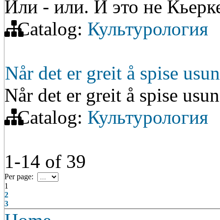
Или - или. И это не Кьерке
Catalog:
Культурология
Når det er greit å spise usu
Når det er greit å spise usu
Catalog:
Культурология
1-14
of
39
Per page:
1
2
3