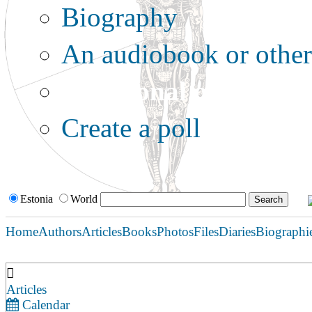
Biography
An audiobook or other 
Additional options:
Create a poll
Estonia
World
Home
Authors
Articles
Books
Photos
Files
Diaries
Biographi
Articles
Calendar