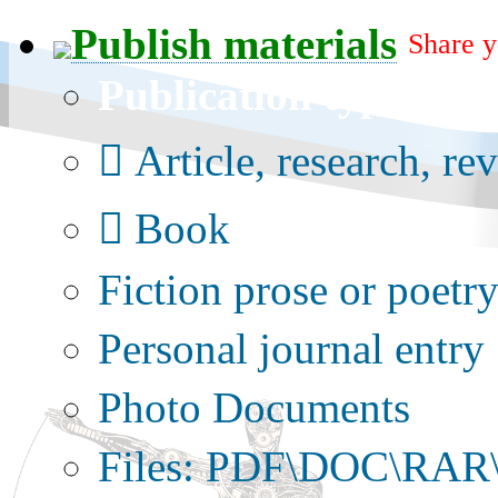
Publish materials
Share y
Publication type?
Article, research, re
Book
Fiction prose or poetr
Personal journal entry
Photo Documents
Files: PDF\DOC\RAR\