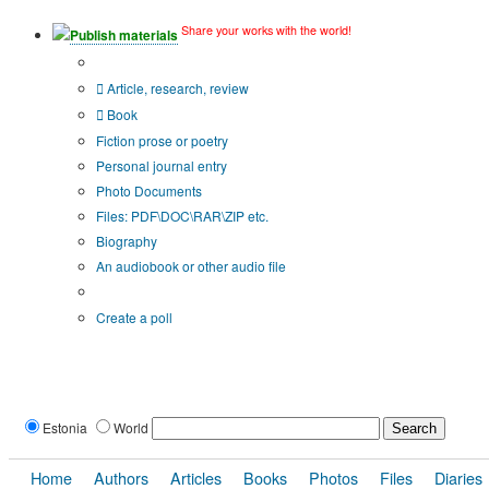
Share your works with the world!
Publish materials
Publication type?
Article, research, review
Book
Fiction prose or poetry
Personal journal entry
Photo Documents
Files: PDF\DOC\RAR\ZIP etc.
Biography
An audiobook or other audio file
Additional options:
Create a poll
Estonia
World
Home
Authors
Articles
Books
Photos
Files
Diaries