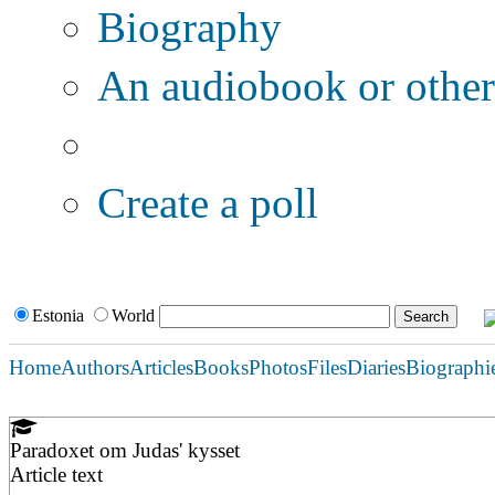
Biography
An audiobook or other 
Additional options:
Create a poll
Estonia
World
Home
Authors
Articles
Books
Photos
Files
Diaries
Biographi
Paradoxet om Judas' kysset
Article text