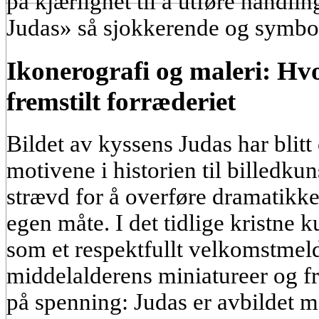
på kjærlighet til å utføre handli
Judas» så sjokkerende og symbol
Ikonerografi og maleri: Hv
fremstilt forræderiet
Bildet av kyssens Judas har blitt
motivene i historien til billedku
strævd for å overføre dramatikken
egen måte. I det tidlige kristne k
som et respektfullt velkomstmeld
middelalderens miniatureer og fr
på spenning: Judas er avbildet m