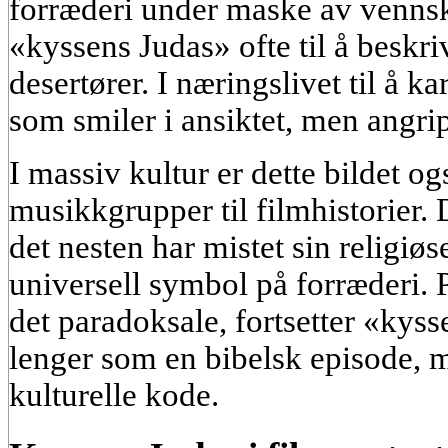
forræderi under maske av vennska
«kyssens Judas» ofte til å beskriv
desertører. I næringslivet til å k
som smiler i ansiktet, men angrip
I massiv kultur er dette bildet o
musikkgrupper til filmhistorier. D
det nesten har mistet sin religiøse
universell symbol på forræderi. P
det paradoksale, fortsetter «kys
lenger som en bibelsk episode, 
kulturelle kode.