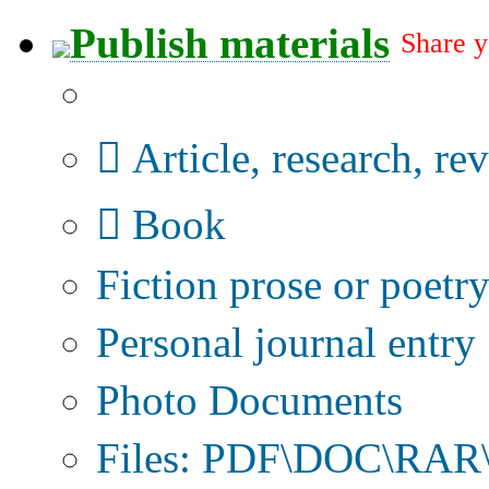
Publish materials
Share y
Publication type?
Article, research, re
Book
Fiction prose or poetr
Personal journal entry
Photo Documents
Files: PDF\DOC\RAR\