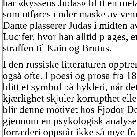
har «kyssens Judas» blitt en meta
som utføres under maske av venn
Dante plasserer Judas i midten a
Lucifer, hvor han alltid plages, e
straffen til Kain og Brutus.
I den russiske litteraturen opptr
også ofte. I poesi og prosa fra 1
blitt et symbol på hykleri, når de
kjærlighet skjuler korrupthet ell
blir denne motivet hos Fjodor D
gjennom en psykologisk analyse
forræderi oppstår ikke så mye fra