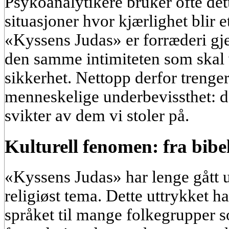
Psykoanalytikere bruker ofte dett
situasjoner hvor kjærlighet blir 
«Kyssens Judas» er forræderi g
den samme intimiteten som skal 
sikkerhet. Nettopp derfor trenger 
menneskelige underbevissthet: det
svikter av dem vi stoler på.
Kulturell fenomen: fra bibels
«Kyssens Judas» har lenge gått u
religiøst tema. Dette uttrykket har
språket til mange folkegrupper s