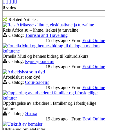





0 votes
Related Articles
Reis Afrikasse - lihtne, eksklusiivne ja turvaline
Reis Africa su – lihtne, isektsi ja turvaline
Catalog:
Tourism and Travelling
15 days ago
·
From
Eesti Online
Ornella Muti og hennes bidrag til dialogen mellom
kulturene
Ornella Muti og hennes bidrag til kulturdiskurs
Catalog:
Культурология
18 days ago
·
From
Eesti Online
Arbeidslyst som dyd
Arbeidslust som dyd
Catalog:
Социология
19 days ago
·
From
Eesti Online
Opplæring av arbeidere i familier og i forskjellige
kulturer
Oppdragelse av arbeidere i familier og i forskjellige
kulturer
Catalog:
Этика
19 days ago
·
From
Eesti Online
Utskrift av bemaler
Utskjeling om elefanter