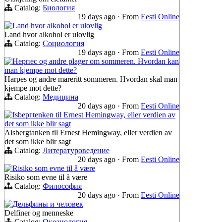
Catalog:
Биология
19 days ago
·
From
Eesti Online
Land hvor alkohol er ulovlig
Land hvor alkohol er ulovlig
Catalog:
Социология
19 days ago
·
From
Eesti Online
Hерпес og andre plager om sommeren. Hvordan kan
man kjempe mot dette?
Harpes og andre mareritt sommeren. Hvordan skal man
kjempe mot dette?
Catalog:
Медицина
20 days ago
·
From
Eesti Online
Isbергtenken til Ernest Hemingway, eller verdien av
det som ikke blir sagt
Aisbergtanken til Ernest Hemingway, eller verdien av
det som ikke blir sagt
Catalog:
Литературоведение
20 days ago
·
From
Eesti Online
Risiko som evne til å være
Risiko som evne til å være
Catalog:
Философия
20 days ago
·
From
Eesti Online
Дельфины и человек
Delfiner og menneske
Catalog:
Океанология