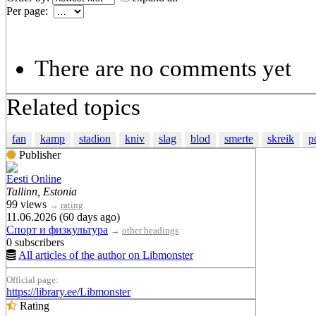
Per page:
There are no comments yet
Related topics
fan
kamp
stadion
kniv
slag
blod
smerte
skreik
po
Publisher
Eesti Online
Tallinn, Estonia
99 views
→
rating
11.06.2026 (60 days ago)
Спорт и физкультура
→
other headings
0 subscribers
All articles of the author on Libmonster
Official page:
https://library.ee/Libmonster
Rating