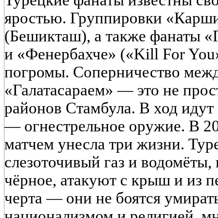
Турецкие фанаты известны св
яростью. Группировки «Карш
(Бешикташ), а также фанаты «Г
и «Фенербахче» («Kill For Yo
погромы. Соперничество меж
«Галатасараем» — это не прост
районов Стамбула. В ход идут 
— огнестрельное оружие. В 20
матчем унесла три жизни. Тур
слезоточивый газ и водомёты, 
чёрное, атакуют с крыш и из п
черта — они не боятся умира
национализмом и религией, мн