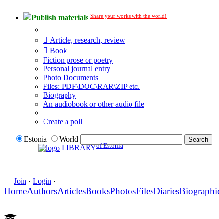
Share your works with the world!
Publish materials
Publication type?
Article, research, review
Book
Fiction prose or poetry
Personal journal entry
Photo Documents
Files: PDF\DOC\RAR\ZIP etc.
Biography
An audiobook or other audio file
Additional options:
Create a poll
Estonia
World
of Estonia
LIBRARY
Join
·
Login
·
Home
Authors
Articles
Books
Photos
Files
Diaries
Biographi