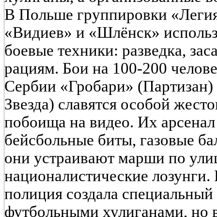
В Польше группировки «Легия
«Видиев» и «Шлёнск» исполь
боевые техники: разведка, зас
рациям. Бои на 100-200 челов
Сербии «Гробари» (Партизан)
Звезда) славятся особой жест
побоища на видео. Их арсенал
бейсбольные биты, газовые ба
они устраивают марши по ули
националистические лозунги. 
полиция создала специальный 
футбольными хулиганами, но 