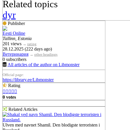
Related topics
dyr
Publisher
Eesti Online
Tallinn, Estonia
201 views
→
rating
28.12.2025 (222 days ago)
Ветеринария
→
other headings
0 subscribers
All articles of the author on Libmonster
Official page:
https://library.ee/Libmonster
Rating





0 votes
Related Articles
Shakal ved navn Shamil. Den blodigste terroristen i
Russland.
Ulven med navnet Shamil. Den blodigste terroristen i