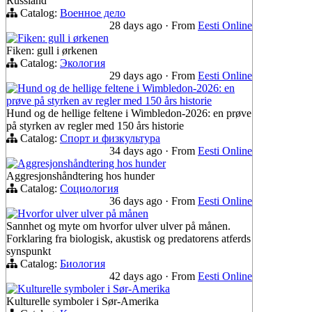
Russland
Catalog:
Военное дело
28 days ago
·
From
Eesti Online
Fiken: gull i ørkenen
Fiken: gull i ørkenen
Catalog:
Экология
29 days ago
·
From
Eesti Online
Hund og de hellige feltene i Wimbledon-2026: en
prøve på styrken av regler med 150 års historie
Hund og de hellige feltene i Wimbledon-2026: en prøve
på styrken av regler med 150 års historie
Catalog:
Спорт и физкультура
34 days ago
·
From
Eesti Online
Aggresjonshåndtering hos hunder
Aggresjonshåndtering hos hunder
Catalog:
Социология
36 days ago
·
From
Eesti Online
Hvorfor ulver ulver på månen
Sannhet og myte om hvorfor ulver ulver på månen.
Forklaring fra biologisk, akustisk og predatorens atferds
synspunkt
Catalog:
Биология
42 days ago
·
From
Eesti Online
Kulturelle symboler i Sør-Amerika
Kulturelle symboler i Sør-Amerika