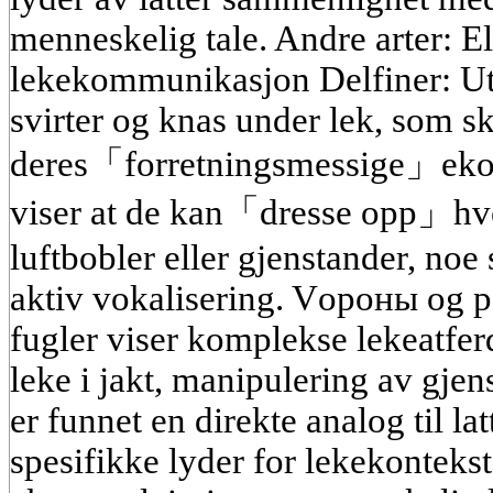
menneskelig tale. Andre arter: E
lekekommunikasjon Delfiner: Utst
svirter og knas under lek, som ski
deres「forretningsmessige」ekol
viser at de kan「dresse opp」hv
luftbobler eller gjenstander, no
aktiv vokalisering. Vороны og p
fugler viser komplekse lekeatfer
leke i jakt, manipulering av gjen
er funnet en direkte analog til la
spesifikke lyder for lekekonteks