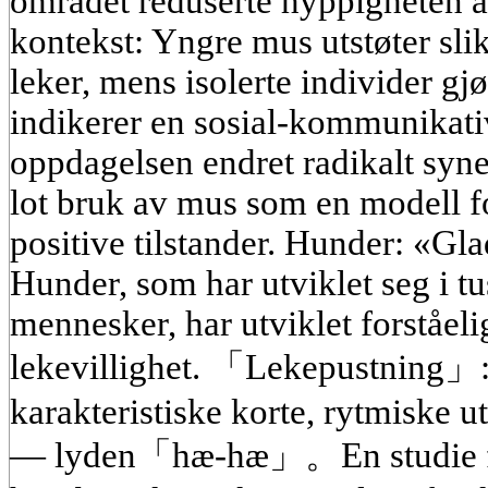
området reduserte hyppigheten a
kontekst: Yngre mus utstøter slik
leker, mens isolerte individer gj
indikerer en sosial-kommunikati
oppdagelsen endret radikalt syne
lot bruk av mus som en modell fo
positive tilstander. Hunder: «Gl
Hunder, som har utviklet seg i 
mennesker, har utviklet forståeli
lekevillighet. 「Lekepustning」: 
karakteristiske korte, rytmiske
— lyden「hæ-hæ」。En studie fr