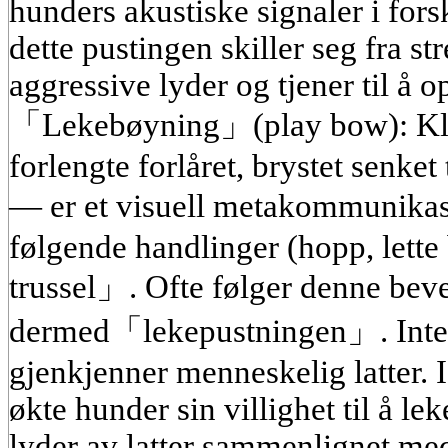
hunders akustiske signaler i forsk
dette pustingen skiller seg fra st
aggressive lyder og tjener til å 
「Lekebøyning」(play bow): Kla
forlengte forlåret, brystet senket
— er et visuell metakommunikas
følgende handlinger (hopp, lette b
trussel」. Ofte følger denne bev
dermed「lekepustningen」. Inter
gjenkjenner menneskelig latter. 
økte hunder sin villighet til å le
lyder av latter sammenlignet med 