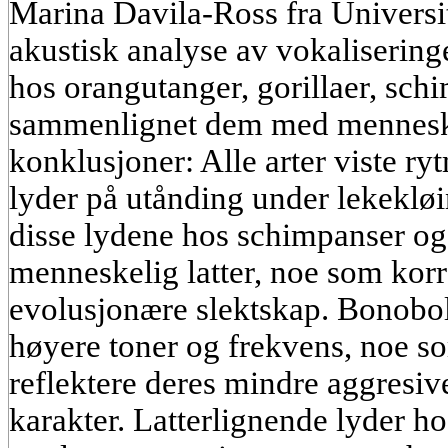
Marina Davila-Ross fra Universi
akustisk analyse av vokaliserin
hos orangutanger, gorillaer, sc
sammenlignet dem med menneskel
konklusjoner: Alle arter viste ryt
lyder på utånding under lekekløi
disse lydene hos schimpanser o
menneskelig latter, noe som korr
evolusjonære slektskap. Bonobola
høyere toner og frekvens, noe so
reflektere deres mindre aggresiv
karakter. Latterlignende lyder h