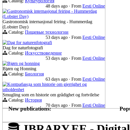
Catalog:
Культурология
48 days ago
·
From
Eesti Online
Gastronomisk internasjonal feiring - Hummerdag
(Lobster Day)
Gastronomisk internasjonal feiring - Hummerdag
(Lobster Day)
Catalog:
Пищевые технологии
53 days ago
·
From
Eesti Online
Dag for naturenfotografi
Dag for naturfotografi
Catalog:
Искусствоведение
53 days ago
·
From
Eesti Online
Bjørn og honning
Bjørn og Honning
Catalog:
Биология
63 days ago
·
From
Eesti Online
Kontрабанда som historie om gjerrighet og
utholdenhet
Smugling som en historie om grådighet og fortvilelse
Catalog:
История
70 days ago
·
From
Eesti Online
New publications:
Popu
LIBRARY.EE - Digital 