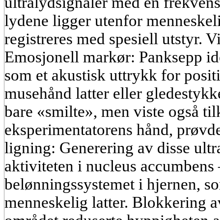
ultralydsignaler med en frekven
lydene ligger utenfor menneskeli
registreres med spesiell utstyr. 
Emosjonell markør: Panksepp iden
som et akustisk uttrykk for positi
musehånd latter eller gledestykk
bare «smilte», men viste også til
eksperimentatorens hånd, prøvd
ligning: Generering av disse ult
aktiviteten i nucleus accumbens
belønningssystemet i hjernen, s
menneskelig latter. Blokkering a