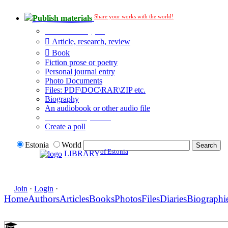
Share your works with the world!
Publish materials
Publication type?
Article, research, review
Book
Fiction prose or poetry
Personal journal entry
Photo Documents
Files: PDF\DOC\RAR\ZIP etc.
Biography
An audiobook or other audio file
Additional options:
Create a poll
Estonia
World
of Estonia
LIBRARY
Join
·
Login
·
Home
Authors
Articles
Books
Photos
Files
Diaries
Biographi