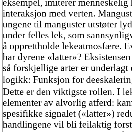
eksempel, imiterer menneskelig la
interaksjon med verten. Manguster
ungene til manguster utstøter ly
under felles lek, som sannsynlig
å opprettholde lekeatmosfære. E
har dyrene «latter»? Eksistensen 
så forskjellige arter er underlagt
logikk: Funksjon for deeskalerin
Dette er den viktigste rollen. I l
elementer av alvorlig atferd: kam
spesifikke signalet («latter») red
handlingene vil bli feilaktig forst