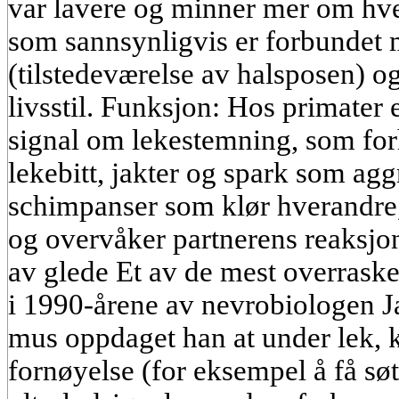
var lavere og minner mer om hves
som sannsynligvis er forbundet
(tilstedeværelse av halsposen) o
livsstil. Funksjon: Hos primater e
signal om lekestemning, som forh
lekebitt, jakter og spark som aggr
schimpanser som klør hverandre,
og overvåker partnerens reaksjon
av glede Et av de mest overrask
i 1990-årene av nevrobiologen J
mus oppdaget han at under lek, 
fornøyelse (for eksempel å få søt