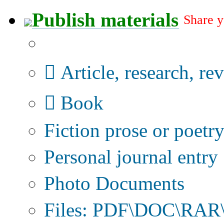
Publish materials
Share y
Publication type?
Article, research, re
Book
Fiction prose or poetr
Personal journal entry
Photo Documents
Files: PDF\DOC\RAR\