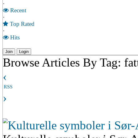
·
Recent
·
Top Rated
·
Hits
Join
Login
Browse Articles By Tag: fa
‹
RSS
›
Kulturelle symboler i Sør