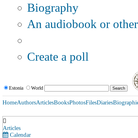
Biography
An audiobook or other 
Additional options:
Create a poll
Estonia
World
Home
Authors
Articles
Books
Photos
Files
Diaries
Biographi
Articles
Calendar