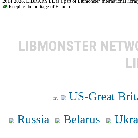
2014-2026, LIBRARY.EE is a part of Libmonster, international librar
Keeping the heritage of Estonia
LIBMONSTER NET
L
US-Great Brit
Russia
Belarus
Ukra