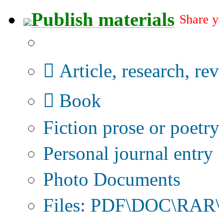
Publish materials
Share y
Publication type?
Article, research, re
Book
Fiction prose or poetr
Personal journal entry
Photo Documents
Files: PDF\DOC\RAR\