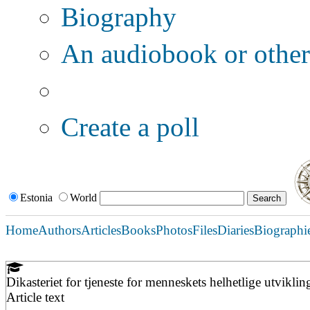
Biography
An audiobook or other 
Additional options:
Create a poll
Estonia
World
Home
Authors
Articles
Books
Photos
Files
Diaries
Biographi
Dikasteriet for tjeneste for menneskets helhetlige utviklin
Article text