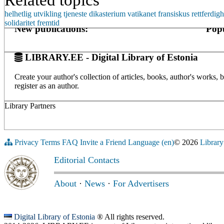
Related topics
helhetlig
utvikling
tjeneste
dikasterium
vatikanet
fransiskus
rettferdigh
solidaritet
fremtid
New publications:
Popu
LIBRARY.EE - Digital Library of Estonia
Create your author's collection of articles, books, author's works,
register as an author.
Library Partners
Privacy
Terms
FAQ
Invite a Friend
Language (en)
© 2026
Library
Editorial Contacts
About
·
News
·
For Advertisers
Digital Library of Estonia
® All rights reserved.