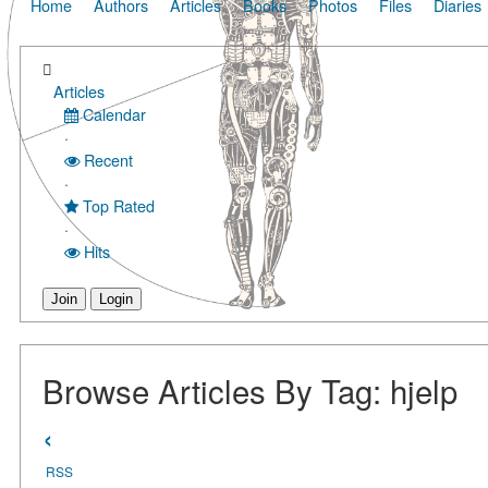
Home
Authors
Articles
Books
Photos
Files
Diaries
Articles
Calendar
·
Recent
·
Top Rated
·
Hits
Join
Login
Browse Articles By Tag: hjelp
‹
RSS