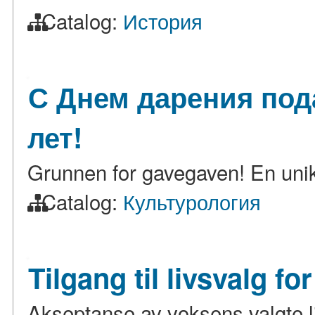
Catalog:
История
С Днем дарения под
лет!
Grunnen for gavegaven! En unik f
Catalog:
Культурология
Tilgang til livsvalg f
Akseptanse av voksens valgte l