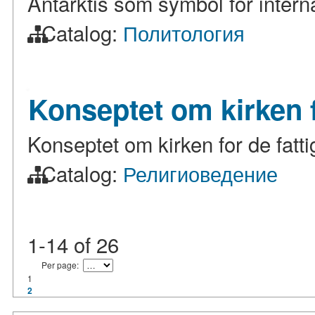
Antarktis som symbol for inter
Catalog:
Политология
Konseptet om kirken f
Konseptet om kirken for de fatti
Catalog:
Религиоведение
1-14
of
26
Per page:
1
2