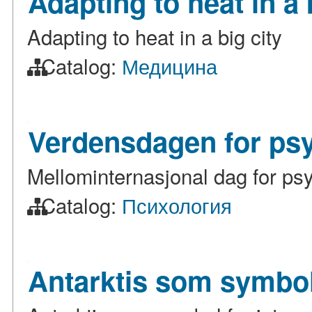
Adapting to heat in a 
Adapting to heat in a big city
Catalog:
Медицина
Verdensdagen for psyk
Mellominternasjonal dag for psyk
Catalog:
Психология
Antarktis som symbol