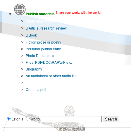
Share your works with the world!
Publish materials
Publication type?
Article, research, review
Book
Fiction prose or poetry
Personal journal entry
Photo Documents
Files: PDF\DOC\RAR\ZIP etc.
Biography
An audiobook or other audio file
Additional options:
Create a poll
Estonia
World