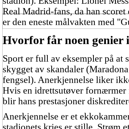
stadion). Eksempel: Lionel Messi
Real Madrid-fans, da han scoret 
er den eneste målvakten med "Gu
Hvorfor får noen genier 
Sport er full av eksempler på at st
skygget av skandaler (Maradon
fengsel). Anerkjennelse liker ikk
Hvis en idrettsutøver fornærmer 
blir hans prestasjoner diskredite
Anerkjennelse er et ekkokammer 
stadionets kries er stille. Strøm 