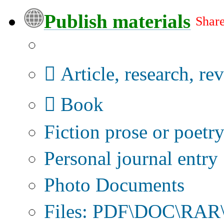
Publish materials
Share
Publication type?
Article, research, re
Book
Fiction prose or poetr
Personal journal entry
Photo Documents
Files: PDF\DOC\RAR\