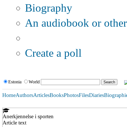
Biography
An audiobook or other 
Additional options:
Create a poll
Estonia
World
Home
Authors
Articles
Books
Photos
Files
Diaries
Biographi
Anerkjennelse i sporten
Article text