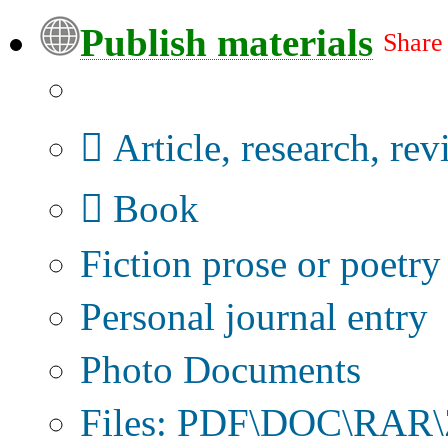
Publish materials
Share
Publication type?
Article, research, re
Book
Fiction prose or poetry
Personal journal entry
Photo Documents
Files: PDF\DOC\RAR\Z