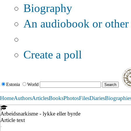
Biography
An audiobook or other 
Additional options:
Create a poll
Estonia
World
Home
Authors
Articles
Books
Photos
Files
Diaries
Biographie
Arbeidsnarkisme - lykke eller byrde
Article text
·