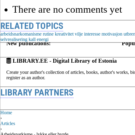
There are no comments yet
RELATED TOPICS
arbeidsnarkomanisme
rutine
kreativitet
vilje
interesse
motivasjon
utbren
selvrealisering
kall
energi
New publications:
Popul
LIBRARY.EE - Digital Library of Estonia
Create your author's collection of articles, books, author's works, b
register as an author.
LIBRARY PARTNERS
Home
›
Articles
›
Arbeidsnarkisme - lykke eller byrde