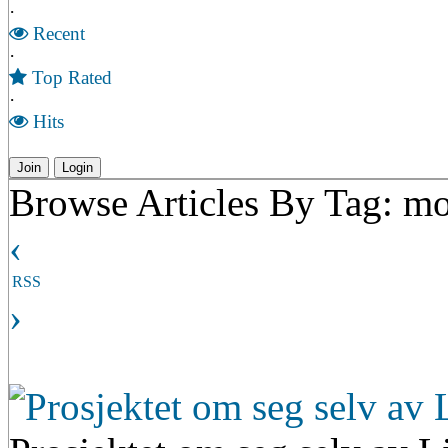
·
Recent
·
Top Rated
·
Hits
Join
Login
Browse Articles By Tag: mo
‹
RSS
›
Prosjektet om seg selv av 