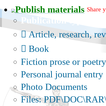
Publish materials
Share y
Publication type?
Article, research, re
Book
Fiction prose or poetr
Personal journal entry
Photo Documents
Files: PDF\DOC\RAR\