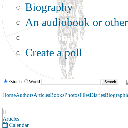
Biography
An audiobook or other 
Additional options:
Create a poll
Estonia
World
Home
Authors
Articles
Books
Photos
Files
Diaries
Biographi
Articles
Calendar