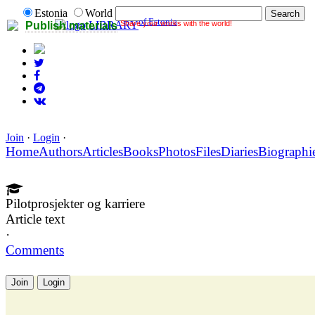
Estonia
World
of Estonia
Share your works with the world!
LIBRARY
Publish materials
Join
·
Login
·
Home
Authors
Articles
Books
Photos
Files
Diaries
Biographi
Pilotprosjekter og karriere
Article text
·
Comments
Join
Login