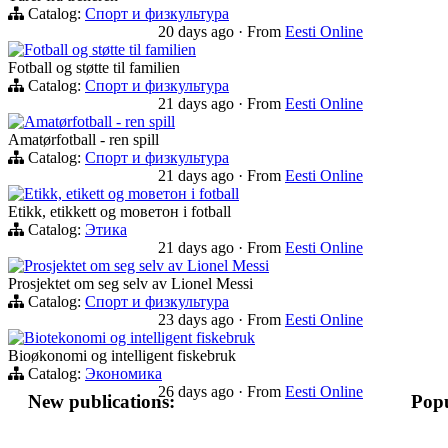
Catalog:
Спорт и физкультура
20 days ago
·
From
Eesti Online
Fotball og støtte til familien
Fotball og støtte til familien
Catalog:
Спорт и физкультура
21 days ago
·
From
Eesti Online
Amatørfotball - ren spill
Amatørfotball - ren spill
Catalog:
Спорт и физкультура
21 days ago
·
From
Eesti Online
Etikk, etikett og mоветон i fotball
Etikk, etikkett og mоветон i fotball
Catalog:
Этика
21 days ago
·
From
Eesti Online
Prosjektet om seg selv av Lionel Messi
Prosjektet om seg selv av Lionel Messi
Catalog:
Спорт и физкультура
23 days ago
·
From
Eesti Online
Biotekonomi og intelligent fiskebruk
Bioøkonomi og intelligent fiskebruk
Catalog:
Экономика
26 days ago
·
From
Eesti Online
New publications:
Popu