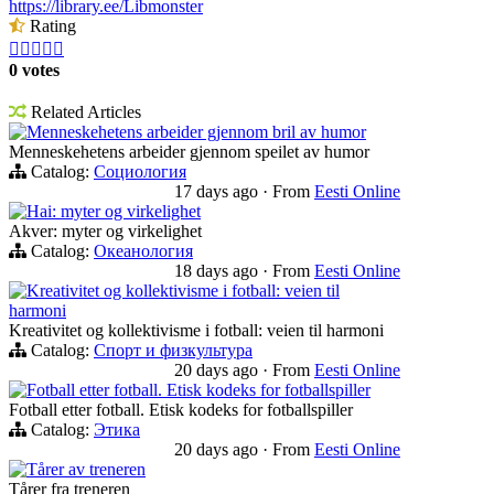
https://library.ee/Libmonster
Rating





0 votes
Related Articles
Menneskehetens arbeider gjennom bril av humor
Menneskehetens arbeider gjennom speilet av humor
Catalog:
Социология
17 days ago
·
From
Eesti Online
Hai: myter og virkelighet
Akver: myter og virkelighet
Catalog:
Океанология
18 days ago
·
From
Eesti Online
Kreativitet og kollektivisme i fotball: veien til
harmoni
Kreativitet og kollektivisme i fotball: veien til harmoni
Catalog:
Спорт и физкультура
20 days ago
·
From
Eesti Online
Fotball etter fotball. Etisk kodeks for fotballspiller
Fotball etter fotball. Etisk kodeks for fotballspiller
Catalog:
Этика
20 days ago
·
From
Eesti Online
Tårer av treneren
Tårer fra treneren