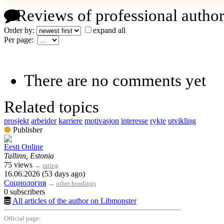
Reviews of professional author
Order by:
expand all
Per page:
There are no comments yet
Related topics
prosjekt
arbeider
karriere
motivasjon
interesse
rykte
utvikling
Publisher
Eesti Online
Tallinn, Estonia
75 views
→
rating
16.06.2026 (53 days ago)
Социология
→
other headings
0 subscribers
All articles of the author on Libmonster
Official page: