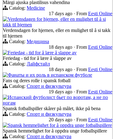
Märgi ajuska plastilisus vahendina
Catalog:
Medicine
17 days ago
·
From
Eesti Online
Verdensdagen for hjernen, eller en mulighet til å si
takk til hjernen
Verdensdagen for hjernen, eller en mulighet til å si takk
til hjernen
Catalog:
Медицина
18 days ago
·
From
Eesti Online
Feriedag - tid for å lære å slappe av
Feriedag - tid for å lære å slappe av
Catalog:
Лайфстайл
18 days ago
·
From
Eesti Online
Фанаты и их роль в испанском футболе
Fans og deres rolle i spansk fotball
Catalog:
Спорт и физкультура
19 days ago
·
From
Eesti Online
Испанский футболист бьет по воротам, а не по
ногам
Spansk fotballspiller skårer på målet, ikke på bena
Catalog:
Спорт и физкультура
20 days ago
·
From
Eesti Online
Spansk hemmelighet for å oppdra unge fotballspillere
Spansk hemmelighet for å oppdra unge fotballspillere
Catalog:
Спорт и физкультура