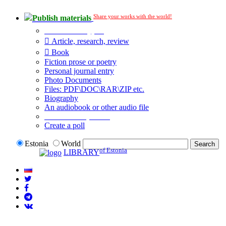
Share your works with the world!
Publish materials
Publication type?
Article, research, review
Book
Fiction prose or poetry
Personal journal entry
Photo Documents
Files: PDF\DOC\RAR\ZIP etc.
Biography
An audiobook or other audio file
Additional options:
Create a poll
Estonia
World
of Estonia
LIBRARY