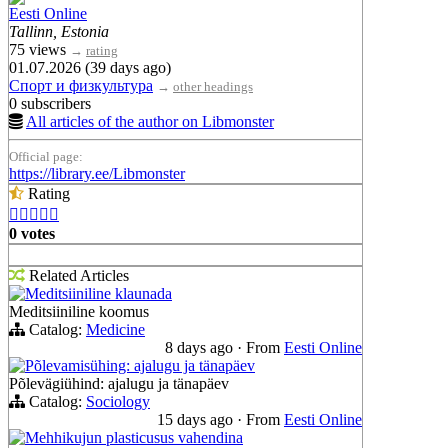
Eesti Online
Tallinn, Estonia
75 views
→
rating
01.07.2026 (39 days ago)
Спорт и физкультура
→
other headings
0 subscribers
All articles of the author on Libmonster
Official page:
https://library.ee/Libmonster
Rating





0 votes
Related Articles
Meditsiiniline klaunada
Meditsiiniline koomus
Catalog:
Medicine
8 days ago
·
From
Eesti Online
Põlevamisühing: ajalugu ja tänapäev
Põlevägiühind: ajalugu ja tänapäev
Catalog:
Sociology
15 days ago
·
From
Eesti Online
Mehhikujun plasticusus vahendina