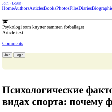
Join
·
Login
·
Home
Authors
Articles
Books
Photos
Files
Diaries
Biographi
Psykologi som knytter sammen fotballaget
Article text
·
Comments
Join
Login
Психологические факт
видах спорта: почему 