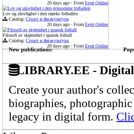
20 days ago
·
From
Eesti Online
Lov og ulovlighet i den grusomme fotballen
Lov og ulovlighet i den mørke fotballen
Catalog:
Спорт и физкультура
20 days ago
·
From
Eesti Online
Filosofi av skjønnhet i spansk fotball
Filosofi av skjønnhet i spansk fotball
Catalog:
Спорт и физкультура
20 days ago
·
From
Eesti Online
New publications:
Popu
LIBRARY.EE - Digital 
Create your author's collec
biographies, photographic 
legacy in digital form.
Cli