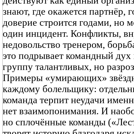
действуют как единый организм
знают, где окажется партнёр, 
доверие строится годами, но 
один инцидент. Конфликты, вн
недовольство тренером, борьба
это подрывает командный дух 
группу талантливых, но разр
Примеры «умирающих» звёздн
каждому болельщику: отдельны
команда терпит неудачи именн
нет взаимопонимания. И наобо
но сплочённые команды («Лест
творят историю благодаря ис