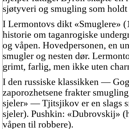
sjøtyveri og smugling som holdt
I Lermontovs dikt «Smuglere» (
historie om taganrogiske underg
og våpen. Hovedpersonen, en ung
smugler og nesten dør. Lermonto
grimt, farlig, men ikke uten cha
I den russiske klassikken — Gog
zaporozhetsene frakter smugling
sjeler» — Tjitsjikov er en slags
sjeler). Pushkin: «Dubrovskij» 
våpen til robbere).