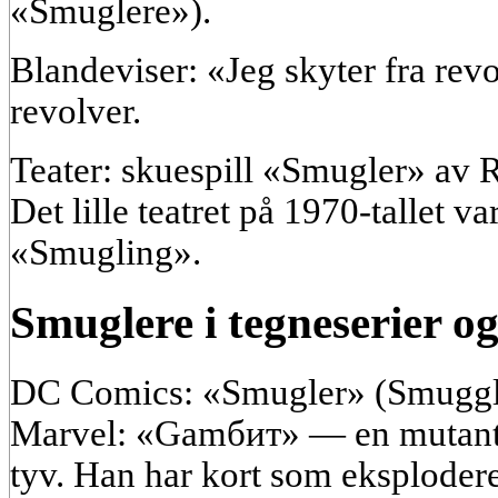
«Smuglere»).
Blandeviser: «Jeg skyter fra re
revolver.
Teater: skuespill «Smugler» av R
Det lille teatret på 1970-tallet va
«Smugling».
Smuglere i tegneserier og 
DC Comics: «Smugler» (Smuggl
Marvel: «Gamбит» — en mutant-
tyv. Han har kort som eksploderer.