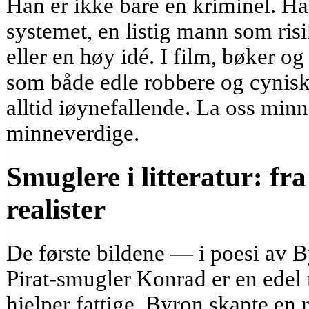
Han er ikke bare en kriminel. H
systemet, en listig mann som risike
eller en høy idé. I film, bøker o
som både edle robbere og cynis
alltid iøynefallende. La oss min
minneverdige.
Smuglere i litteratur: fra
realister
De første bildene — i poesi av 
Pirat-smugler Konrad er en edel
hjelper fattige. Byron skapte en 