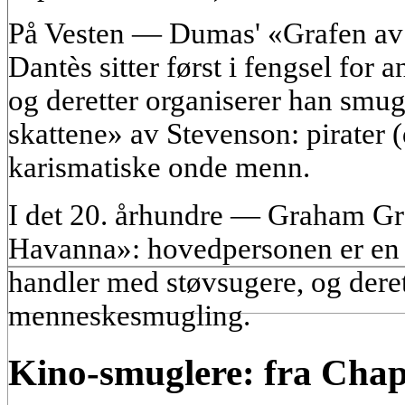
På Vesten — Dumas' «Grafen av
Dantès sitter først i fengsel for
og deretter organiserer han smu
skattene» av Stevenson: pirater 
karismatiske onde menn.
I det 20. århundre — Graham G
Havanna»: hovedpersonen er en 
handler med støvsugere, og derett
menneskesmugling.
Kino-smuglere: fra Chapl