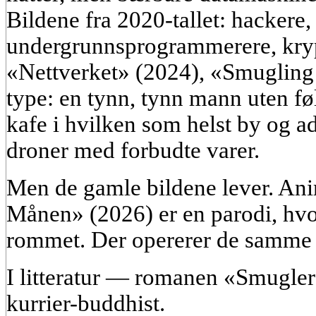
Bildene fra 2020-tallet: hackere,
undergrunnsprogrammerere, kryp
«Nettverket» (2024), «Smugling 
type: en tynn, tynn mann uten føl
kafe i hvilken som helst by og a
droner med forbudte varer.
Men de gamle bildene lever. An
Månen» (2026) er en parodi, hvor 
rommet. Der opererer de samme p
I litteratur — romanen «Smugler
kurrier-buddhist.