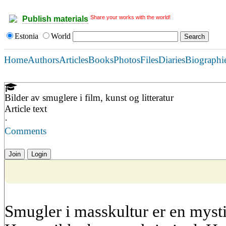
Share your works with the world!
Publish materials
Estonia
World
Home
Authors
Articles
Books
Photos
Files
Diaries
Biographi
Bilder av smuglere i film, kunst og litteratur
Article text
·
Comments
Join
Login
Smugler i masskultur er en mystis