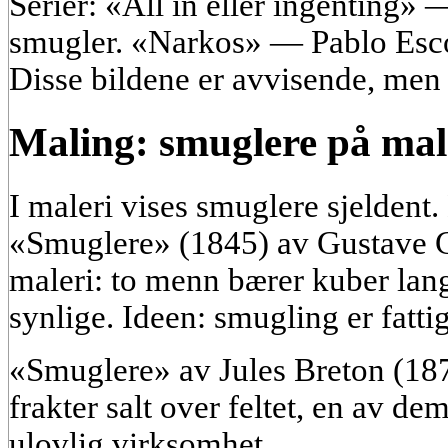
Serier: «All in eller ingenting»
smugler. «Narkos» — Pablo Esco
Disse bildene er avvisende, men t
Maling: smuglere på mal
I maleri vises smuglere sjeldent.
«Smuglere» (1845) av Gustave 
maleri: to menn bærer kuber lang
synlige. Ideen: smugling er fatt
«Smuglere» av Jules Breton (187
frakter salt over feltet, en av de
ulovlig virksomhet.