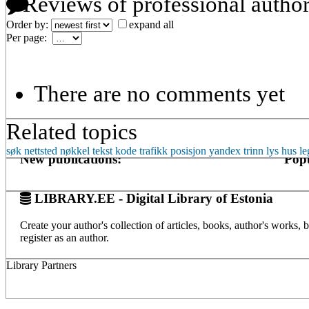
Reviews of professional autho
Order by:
expand all
Per page:
There are no comments yet
Related topics
søk
nettsted
nøkkel
tekst
kode
trafikk
posisjon
yandex
trinn
lys
hus
le
New publications:
Popu
LIBRARY.EE - Digital Library of Estonia
Create your author's collection of articles, books, author's works,
register as an author.
Library Partners