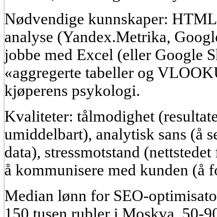
Nødvendige kunnskaper: HTML,
analyse (Yandex.Metrika, Google 
jobbe med Excel (eller Google S
«aggregerte tabeller og VLOOKU
kjøperens psykologi.
Kvaliteter: tålmodighet (resulta
umiddelbart), analytisk sans (å 
data), stressmotstand (nettstedet 
å kommunisere med kunden (å fo
Median lønn for SEO-optimisator
150 tusen rubler i Moskva, 50-9