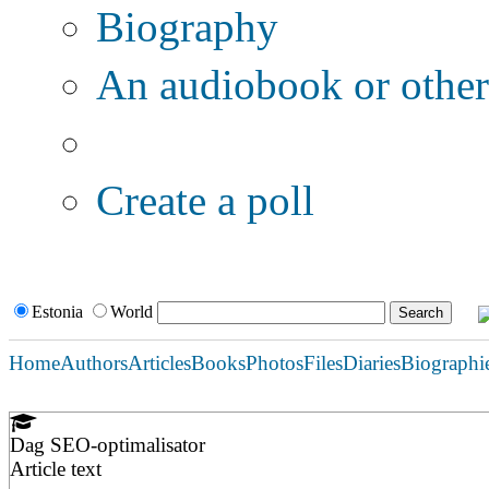
Biography
An audiobook or other 
Additional options:
Create a poll
Estonia
World
Home
Authors
Articles
Books
Photos
Files
Diaries
Biographi
Dag SEO-optimalisator
Article text