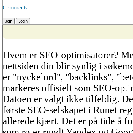
·
Comments
Join
Login
Hvem er SEO-optimisatorer? Me
nettsiden din blir synlig i søke
er "nyckelord", "backlinks", "be
markeres offisielt som SEO-opti
Datoen er valgt ikke tilfeldig. 
første SEO-selskapet i Runet regi
allerede kjært. Det er på tide å f
som roter rundt Yandex og Goog