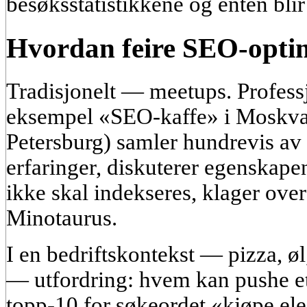
besøksstatistikkene og enten blir 
Hvordan feire SEO-opti
Tradisjonelt — meetups. Professj
eksempel «SEO-kaffe» i Moskva,
Petersburg) samler hundrevis av 
erfaringer, diskuterer egenskapen
ikke skal indekseres, klager ove
Minotaurus.
I en bedriftskontekst — pizza, øl
— utfordring: hvem kan pushe et 
topp-10 for søkeordet «kjøpe ele