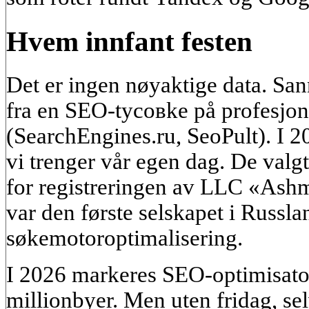
Hvem innfant festen
Det er ingen nøyaktige data. San
fra en SEO-tусовke på profesjo
(SearchEngines.ru, SeoPult). I 2
vi trenger vår egen dag. De val
for registreringen av LLC «Ashm
var den første selskapet i Russla
søkemotoroptimalisering.
I 2026 markeres SEO-optimisatore
millionbyer. Men uten fridag, se