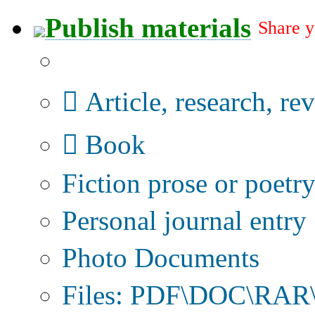
Publish materials
Share y
Publication type?
Article, research, re
Book
Fiction prose or poetr
Personal journal entry
Photo Documents
Files: PDF\DOC\RAR\