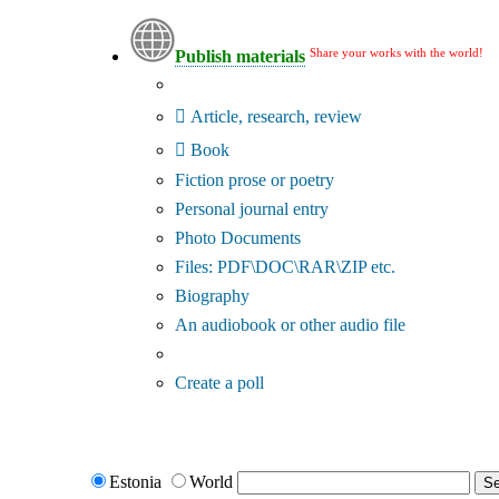
Share your works with the world!
Publish materials
Publication type?
Article, research, review
Book
Fiction prose or poetry
Personal journal entry
Photo Documents
Files: PDF\DOC\RAR\ZIP etc.
Biography
An audiobook or other audio file
Additional options:
Create a poll
Estonia
World