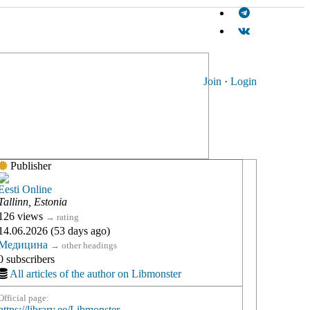
Join
·
Login
Publisher
Eesti Online
Tallinn, Estonia
126 views
→
rating
14.06.2026 (53 days ago)
Медицина
→
other headings
0 subscribers
All articles of the author on Libmonster
Official page:
https://library.ee/Libmonster