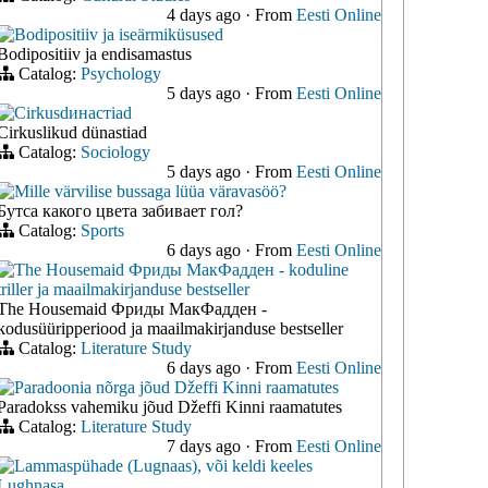
4 days ago
·
From
Eesti Online
Bodipositiiv ja iseärmiküsused
Bodipositiiv ja endisamastus
Catalog:
Psychology
5 days ago
·
From
Eesti Online
Cirkusdинастiad
Cirkuslikud dünastiad
Catalog:
Sociology
5 days ago
·
From
Eesti Online
Mille värvilise bussaga lüüa väravasöö?
Бутса какого цвета забивает гол?
Catalog:
Sports
6 days ago
·
From
Eesti Online
The Housemaid Фриды МакФадден - koduline
triller ja maailmakirjanduse bestseller
The Housemaid Фриды МакФадден -
kodusüüripperiood ja maailmakirjanduse bestseller
Catalog:
Literature Study
6 days ago
·
From
Eesti Online
Paradoonia nõrga jõud Džeffi Kinni raamatutes
Paradokss vahemiku jõud Džeffi Kinni raamatutes
Catalog:
Literature Study
7 days ago
·
From
Eesti Online
Lammaspühade (Lugnaas), või keldi keeles
Lughnasa