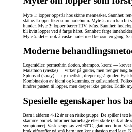
Myter om lopper som forst
Myte 1: lopper oppstår hos skitne mennesker. Sannhet: rene h
skitne. Lopper liker sunn hodebunn. Myte 2: man kan bli sm
hunder. Myte 3: lopper bærer HIV, tyfus. Sannhet: hodelo
bli kvitt lopper ved å farge håret. Sannhet: farge innehold
Myte 5: det er nok å vaske hodet med kerosin en gang. Sann
Moderne behandlingsmeto
Legemidler: permethrin (lotion, shampoo, krem) — krever t
Malathion (væske) — virker på gnider, men trenger lang tid
Spinosad (spray) — ny medisin, dreper også gnider. Fysis
Kombinasjon av kjemi og kamming er gullstandard. Folkeop
hindrer pusten til lopper, men dreper ikke gnider. Eddik m
Spesielle egenskaper hos ba
Barn i alderen 4-12 år er en risikogruppe. De spiller i tett 
skamme barnet. Informer barnehage eller skole (slik at de 
symptomer). Vask sengetøy ved 60°C, glatt med iron. Vask
bruk giftstoffer på små barn uten konsultasjon med lege. K