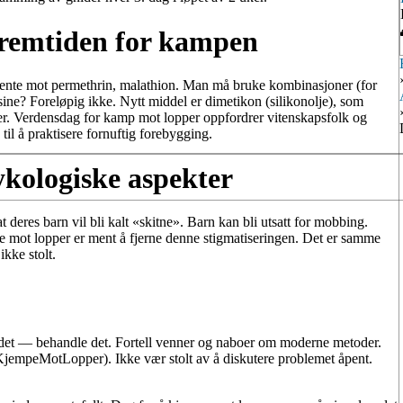
fremtiden for kampen
stente mot permethrin, malathion. Man må bruke kombinasjoner (for
ne? Foreløpig ikke. Nytt middel er dimetikon (silikonolje), som
ker. Verdensdag for kamp mot lopper oppfordrer vitenskapsfolk og
 til å praktisere fornuftig forebygging.
ykologiske aspekter
t deres barn vil bli kalt «skitne». Barn kan bli utsatt for mobbing.
pe mot lopper er ment å fjerne denne stigmatiseringen. Det er samme
kke stolt.
r det — behandle det. Fortell venner og naboer om moderne metoder.
jempeMotLopper). Ikke vær stolt av å diskutere problemet åpent.