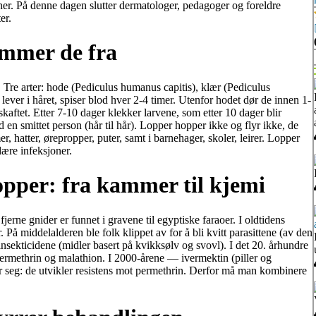
iner. På denne dagen slutter dermatologer, pedagoger og foreldre
er.
ommer de fra
 Tre arter: hode (Pediculus humanus capitis), klær (Pediculus
ever i håret, spiser blod hver 2-4 timer. Utenfor hodet dør de innen 1-
kaftet. Etter 7-10 dager klekker larvene, som etter 10 dager blir
 en smittet person (hår til hår). Lopper hopper ikke og flyr ikke, de
, hatter, ørepropper, puter, samt i barnehager, skoler, leirer. Lopper
ære infeksjoner.
pper: fra kammer til kjemi
erne gnider er funnet i gravene til egyptiske faraoer. I oldtidens
å middelalderen ble folk klippet av for å bli kvitt parasittene (av den
nsekticidene (midler basert på kvikksølv og svovl). I det 20. århundre
rmethrin og malathion. I 2000-årene — ivermektin (piller og
ler seg: de utvikler resistens mot permethrin. Derfor må man kombinere