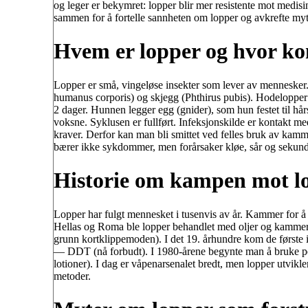
og leger er bekymret: lopper blir mer resistente mot medis
sammen for å fortelle sannheten om lopper og avkrefte myt
Hvem er lopper og hvor k
Lopper er små, vingeløse insekter som lever av mennesker.
humanus corporis) og skjegg (Phthirus pubis). Hodelopper l
2 dager. Hunnen legger egg (gnider), som hun festet til hårs
voksne. Syklusen er fullført. Infeksjonskilde er kontakt med
kraver. Derfor kan man bli smittet ved felles bruk av kammer
bærer ikke sykdommer, men forårsaker kløe, sår og sekund
Historie om kampen mot lo
Lopper har fulgt mennesket i tusenvis av år. Kammer for å fj
Hellas og Roma ble lopper behandlet med oljer og kammer. P
grunn kortklippemoden). I det 19. århundre kom de første i
— DDT (nå forbudt). I 1980-årene begynte man å bruke pe
lotioner). I dag er våpenarsenalet bredt, men lopper utvik
metoder.