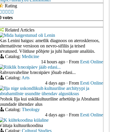
Rating





0 votes
Related Articles
Mida haigestunud oli Lenin
Kas Lenini haigus: ametlik diagnoos on ateroskleroos,
alternatiivne versioon on nevro-sifiliis ja teised
arvatused. Võitluse põhjete ja juhi haiguste analüüs.
Catalog:
Medicine
14 hours ago
·
From
Eesti Online
Riiklik bлюзipäev jääb edasi...
Rahvusvaheline bлюзipäev jõuab edasi...
Catalog:
Arts
4 days ago
·
From
Eesti Online
Ilja nige uskondlikult-kultuurilise archityypi ja
abrahamiliste usundite ühendav algusüksus
Prohok Ilja kui usklikultuuriline arhetüüp ja Abrahami
usundade ühendav alus
Catalog:
Theology
4 days ago
·
From
Eesti Online
K kültekoodina külaline
Väitaja kultuurikoodina
Catalog:
Cultural Studies