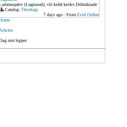
Lammaspäev (Lugnasad), või keldi keeles Döhniksade
Catalog:
Theology
7 days ago
·
From
Eesti Online
Home
›
Articles
›
Dag mot lopper