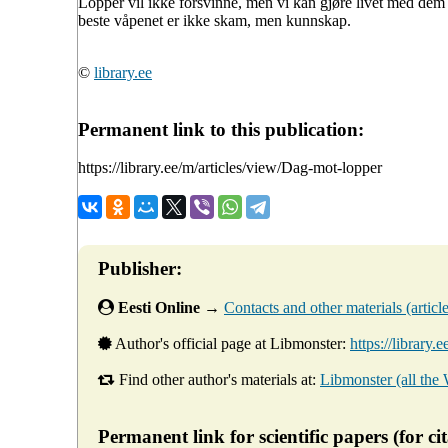
Lopper vil ikke forsvinne, men vi kan gjøre livet med dem
beste våpenet er ikke skam, men kunnskap.
©
library.ee
Permanent link to this publication:
https://library.ee/m/articles/view/Dag-mot-lopper
Publisher:
Eesti Online
→
Contacts and other materials (articles
Author's official page at Libmonster:
https://library.
Find other author's materials at:
Libmonster (all the
Permanent link for scientific papers (for cit