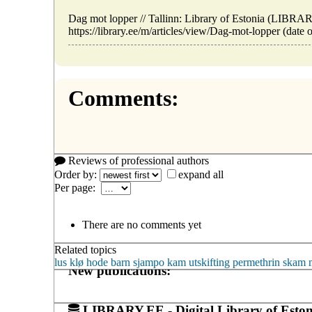
Dag mot lopper // Tallinn: Library of Estonia (LIBR
https://library.ee/m/articles/view/Dag-mot-lopper (date 
Comments:
Reviews of professional authors
Order by:
expand all
Per page:
There are no comments yet
Related topics
lus
klø
hode
barn
sjampo
kam
utskifting
permethrin
skam
New publications:
LIBRARY.EE - Digital Library of Eston