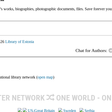
or's works, biographies, photographic documents, files. Save forever your
026
Library of Estonia
Chat for Authors:
ional library network (
open map
)
TER NETWORK
ONE WORLD - ON
US-Great Britain
Sweden
Serbia