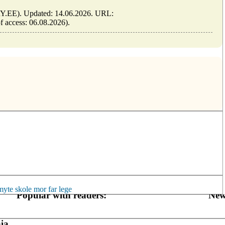
ARY.EE). Updated: 14.06.2026. URL:
of access: 06.08.2026).
myte
skole
mor
far
lege
Popular with readers:
New
ia