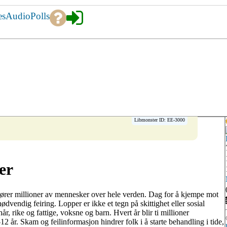
es
Audio
Polls
Libmonster ID: EE-3000
er
rører millioner av mennesker over hele verden. Dag for å kjempe mot
dvendig feiring. Lopper er ikke et tegn på skittighet eller sosial
r, rike og fattige, voksne og barn. Hvert år blir ti millioner
2 år. Skam og feilinformasjon hindrer folk i å starte behandling i tide,