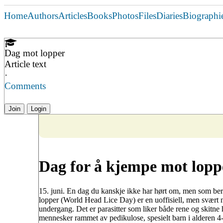
Home
Authors
Articles
Books
Photos
Files
Diaries
Biographi
Dag mot lopper
Article text
·
Comments
Join
Login
Dag for å kjempe mot lopp
15. juni. En dag du kanskje ikke har hørt om, men som be
lopper (World Head Lice Day) er en uoffisiell, men svært nø
undergang. Det er parasitter som liker både rene og skitne hå
mennesker rammet av pedikulose, spesielt barn i alderen 4-1