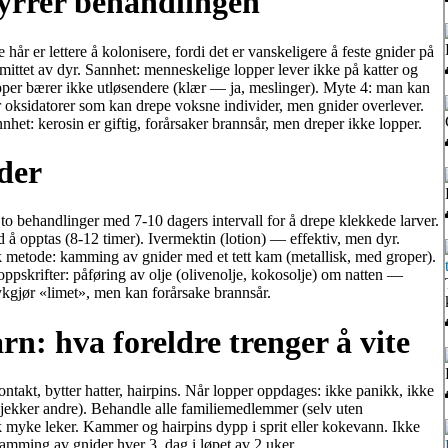
yrrer behandlingen
år er lettere å kolonisere, fordi det er vanskeligere å feste gnider på
ittet av dyr. Sannhet: menneskelige lopper lever ikke på katter og
pper bærer ikke utløsendere (klær — ja, meslinger). Myte 4: man kan
er oksidatorer som kan drepe voksne individer, men gnider overlever.
het: kerosin er giftig, forårsaker brannsår, men dreper ikke lopper.
der
o behandlinger med 7-10 dagers intervall for å drepe klekkede larver.
 å opptas (8-12 timer). Ivermektin (lotion) — effektiv, men dyr.
k metode: kamming av gnider med et tett kam (metallisk, med groper).
pskrifter: påføring av olje (olivenolje, kokosolje) om natten —
ykgjør «limet», men kan forårsake brannsår.
rn: hva foreldre trenger å vite
kontakt, bytter hatter, hairpins. Når lopper oppdages: ikke panikk, ikke
sjekker andre). Behandle alle familiemedlemmer (selv uten
 myke leker. Kammer og hairpins dypp i sprit eller kokevann. Ikke
amming av gnider hver 3. dag i løpet av 2 uker.