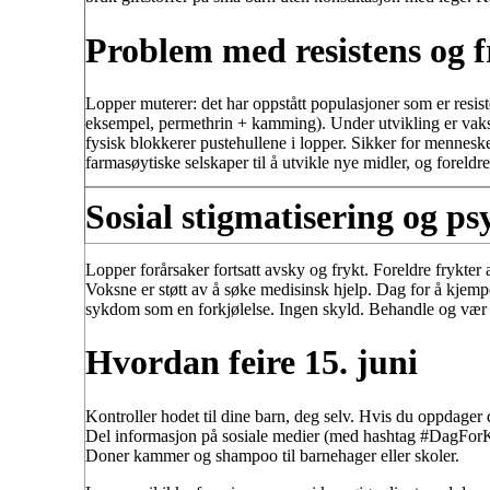
Problem med resistens og 
Lopper muterer: det har oppstått populasjoner som er resi
eksempel, permethrin + kamming). Under utvikling er vaksi
fysisk blokkerer pustehullene i lopper. Sikker for mennes
farmasøytiske selskaper til å utvikle nye midler, og foreldre
Sosial stigmatisering og ps
Lopper forårsaker fortsatt avsky og frykt. Foreldre frykter a
Voksne er støtt av å søke medisinsk hjelp. Dag for å kjem
sykdom som en forkjølelse. Ingen skyld. Behandle og vær i
Hvordan feire 15. juni
Kontroller hodet til dine barn, deg selv. Hvis du oppdage
Del informasjon på sosiale medier (med hashtag #DagForK
Doner kammer og shampoo til barnehager eller skoler.