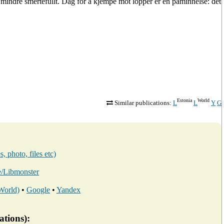
 mindre smertefullt. Dag for å kjempe mot lopper er en påminnelse: det
Estonia
World
Similar publications:
L
L
Y
G
, photo, files etc)
ee/Libmonster
 World)
•
Google
•
Yandex
ations):