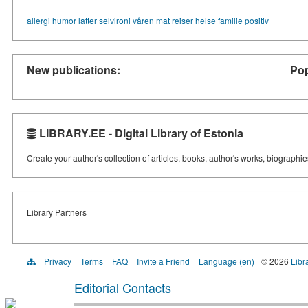
allergi
humor
latter
selvironi
våren
mat
reiser
helse
familie
positiv
New publications:
Pop
LIBRARY.EE - Digital Library of Estonia
Create your author's collection of articles, books, author's works, biographi
Library Partners
Privacy
Terms
FAQ
Invite a Friend
Language (en)
© 2026
Libr
Editorial Contacts