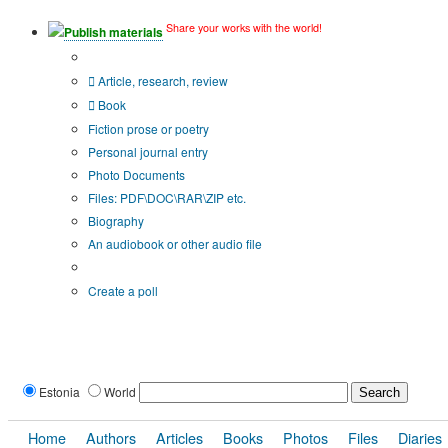
Share your works with the world!
Publish materials
Publication type?
Article, research, review
Book
Fiction prose or poetry
Personal journal entry
Photo Documents
Files: PDF\DOC\RAR\ZIP etc.
Biography
An audiobook or other audio file
Additional options:
Create a poll
Estonia
World
Home
Authors
Articles
Books
Photos
Files
Diaries