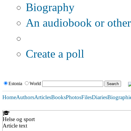
Biography
An audiobook or other 
Additional options:
Create a poll
Estonia
World
Home
Authors
Articles
Books
Photos
Files
Diaries
Biographi
Helse og sport
Article text