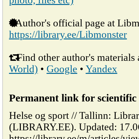
photo, files etc)
Author's official page at Libm
https://library.ee/Libmonster
Find other author's materials 
World)
•
Google
•
Yandex
Permanent link for scientific 
Helse og sport // Tallinn: Libra
(LIBRARY.EE). Updated: 17.0
https://library.ee/m/articles/vi