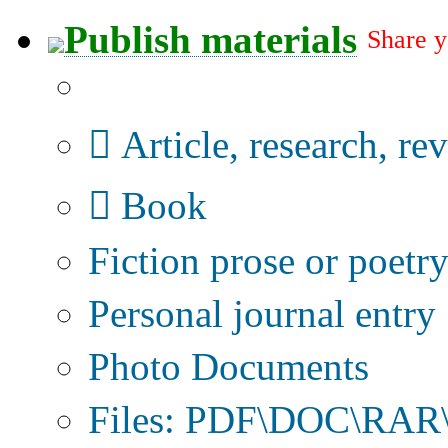
Publish materials
Share y
Publication type?
Article, research, re
Book
Fiction prose or poetr
Personal journal entry
Photo Documents
Files: PDF\DOC\RAR\