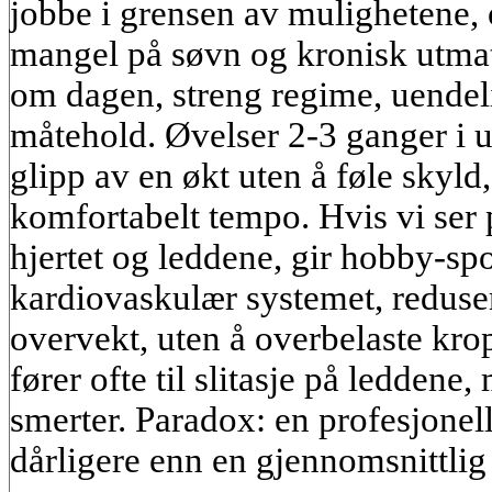
jobbe i grensen av mulighetene, 
mangel på søvn og kronisk utmat
om dagen, streng regime, uendel
måtehold. Øvelser 2-3 ganger i u
glipp av en økt uten å føle skyld,
komfortabelt tempo. Hvis vi ser 
hjertet og leddene, gir hobby-sp
kardiovaskulær systemet, reduser
overvekt, uten å overbelaste kro
fører ofte til slitasje på ledden
smerter. Paradox: en profesjonel
dårligere enn en gjennomsnittli