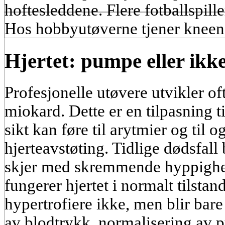
hoftesleddene. Flere fotballspiller
Hos hobbyutøverne tjener kneene
Hjertet: pumpe eller ik
Profesjonelle utøvere utvikler of
miokard. Dette er en tilpasning t
sikt kan føre til arytmier og til 
hjerteavstøting. Tidlige dødsfal
skjer med skremmende hyppighe
fungerer hjertet i normalt tilstan
hypertrofiere ikke, men blir ba
av blodtrykk, normalisering av p